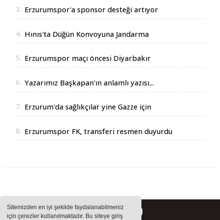
3.
Erzurumspor'a sponsor desteği artıyor
4.
Hınıs'ta Düğün Konvoyuna Jandarma
Operasyonu
5.
Erzurumspor maçı öncesi Diyarbakır
Valisinden açıklama
6.
Yazarımız Başkapan'ın anlamlı yazısı...
7.
Erzurum'da sağlıkçılar yine Gazze için
yürüdüler
8.
Erzurumspor FK, transferi resmen duyurdu
Sitemizden en iyi şekilde faydalanabilmeniz
için çerezler kullanılmaktadır. Bu siteye giriş