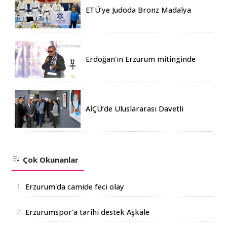
ETÜ’ye Judoda Bronz Madalya
Erdoğan'ın Erzurum mitinginde
katılım rekoru kırıldı
AİÇÜ’de Uluslararası Davetli
Karma Sergi Açıldı
Çok Okunanlar
1.
Erzurum'da camide feci olay
2.
Erzurumspor'a tarihi destek Aşkale
Çimento'dan geldi