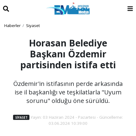
Haberler
Siyaset
Horasan Belediye
Başkanı Özdemir
partisinden istifa etti
Özdemir'in istifasının perde arkasında
ise il başkanlığı ve teşkilatlarla "Uyum
sorunu" olduğu öne sürüldü.
Yayın: 03 Haziran 2024 - Pazartesi - Güncelleme:
SIYASET
03.06.2024 10:39:00