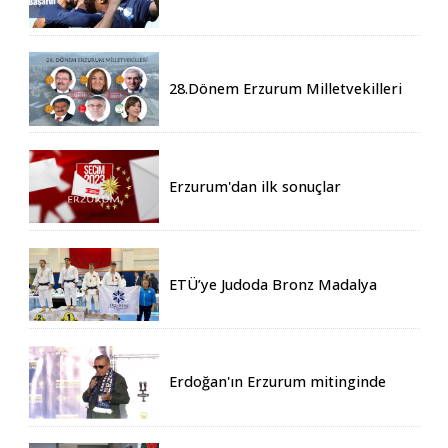
Boluspor - 0
28.Dönem Erzurum Milletvekilleri
Belli Oldu
Erzurum'dan ilk sonuçlar
ETÜ’ye Judoda Bronz Madalya
Erdoğan'ın Erzurum mitinginde
katılım rekoru kırıldı