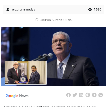
erzurummedya
1680
Okuma Süresi: 18 sn.