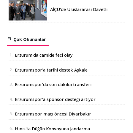
AİÇÜ’de Uluslararası Davetli
Karma Sergi Açıldı
Çok Okunanlar
1.
Erzurum'da camide feci olay
2.
Erzurumspor'a tarihi destek Aşkale
Çimento'dan geldi
3.
Erzurumspor'da son dakika transferi
4.
Erzurumspor'a sponsor desteği artıyor
5.
Erzurumspor maçı öncesi Diyarbakır
Valisinden açıklama
6.
Hınıs'ta Düğün Konvoyuna Jandarma