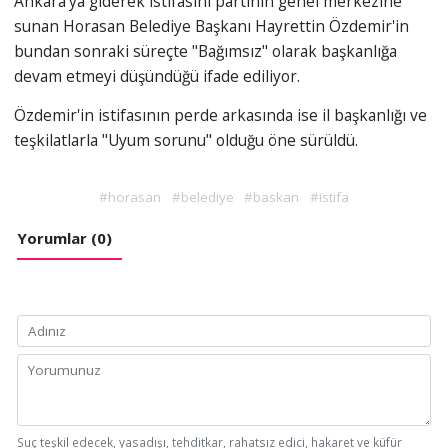
Ankara'ya giderek istifasını partinin genel merkezine
sunan Horasan Belediye Başkanı Hayrettin Özdemir'in
bundan sonraki süreçte "Bağımsız" olarak başkanlığa
devam etmeyi düşündüğü ifade ediliyor.
Özdemir'in istifasının perde arkasında ise il başkanlığı ve
teşkilatlarla "Uyum sorunu" olduğu öne sürüldü.
#horasan
#belediye
#baskan
#istifa
Yorumlar (0)
Suç teşkil edecek, yasadışı, tehditkar, rahatsız edici, hakaret ve küfür