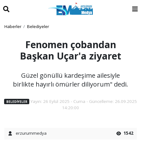
Haberler
Belediyeler
Fenomen çobandan
Başkan Uçar'a ziyaret
Güzel gönüllü kardeşime ailesiyle
birlikte hayırlı ömürler diliyorum" dedi.
Yayın: 26 Eylül 2025 - Cuma - Güncelleme: 26.09.2025
BELEDIYELER
14:20:00
erzurummedya
1542