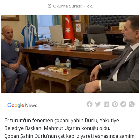
Okuma Süresi: 1 dk.
Erzurum'un fenomen çobanı Şahin Dürlü, Yakutiye
Belediye Başkanı Mahmut Uçar'ın konuğu oldu.
Çoban Şahin Dürlü'nün çat kapı ziyareti esnasında samimi