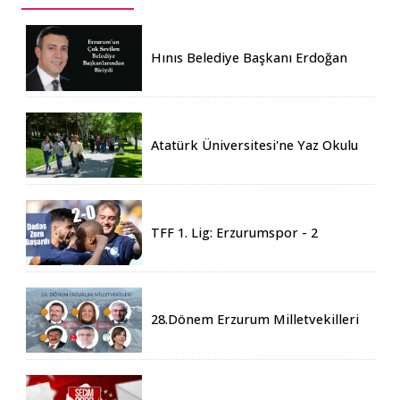
Hınıs Belediye Başkanı Erdoğan
Eren vefat etti
Atatürk Üniversitesi'ne Yaz Okulu
İçin 155 Üniversiteden Öğrenci
Geldi
TFF 1. Lig: Erzurumspor - 2
Boluspor - 0
28.Dönem Erzurum Milletvekilleri
Belli Oldu