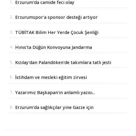
1.
Erzurum'da camide feci olay
2.
Erzurumspor'a sponsor desteği artıyor
3.
TÜBİTAK Bilim Her Yerde Çocuk Şenliği
Erzurum'da
4.
Hınıs'ta Düğün Konvoyuna Jandarma
Operasyonu
5.
Kızılay'dan Palandöken'de takımlara tatlı jesti
6.
İstihdam ve mesleki eğitim zirvesi
7.
Yazarımız Başkapan'ın anlamlı yazısı...
8.
Erzurum'da sağlıkçılar yine Gazze için
yürüdüler