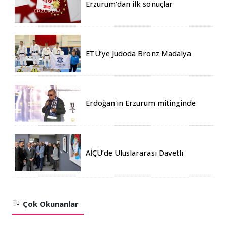
Erzurum'dan ilk sonuçlar
ETÜ’ye Judoda Bronz Madalya
Erdoğan'ın Erzurum mitinginde
katılım rekoru kırıldı
AİÇÜ’de Uluslararası Davetli
Karma Sergi Açıldı
Çok Okunanlar