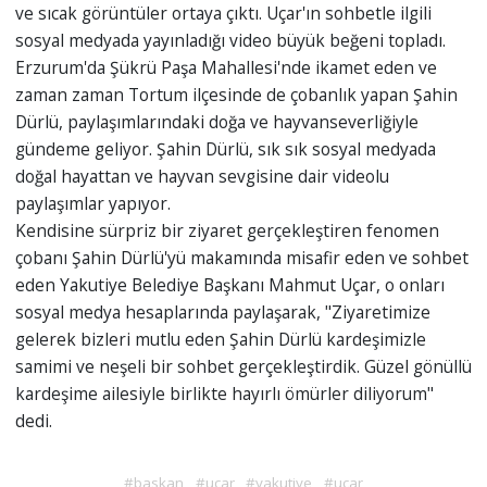
ve sıcak görüntüler ortaya çıktı. Uçar'ın sohbetle ilgili
sosyal medyada yayınladığı video büyük beğeni topladı.
Erzurum'da Şükrü Paşa Mahallesi'nde ikamet eden ve
zaman zaman Tortum ilçesinde de çobanlık yapan Şahin
Dürlü, paylaşımlarındaki doğa ve hayvanseverliğiyle
gündeme geliyor. Şahin Dürlü, sık sık sosyal medyada
doğal hayattan ve hayvan sevgisine dair videolu
paylaşımlar yapıyor.
Kendisine sürpriz bir ziyaret gerçekleştiren fenomen
çobanı Şahin Dürlü'yü makamında misafir eden ve sohbet
eden Yakutiye Belediye Başkanı Mahmut Uçar, o onları
sosyal medya hesaplarında paylaşarak, "Ziyaretimize
gelerek bizleri mutlu eden Şahin Dürlü kardeşimizle
samimi ve neşeli bir sohbet gerçekleştirdik. Güzel gönüllü
kardeşime ailesiyle birlikte hayırlı ömürler diliyorum"
dedi.
#baskan
#uçar
#yakutiye
#ucar