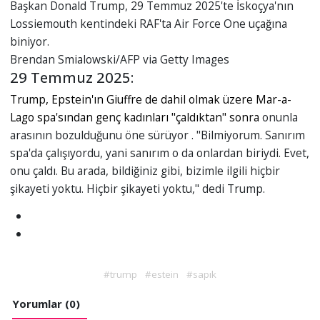
Başkan Donald Trump, 29 Temmuz 2025'te İskoçya'nın
Lossiemouth kentindeki RAF'ta Air Force One uçağına
biniyor.
Brendan Smialowski/AFP via Getty Images
29 Temmuz 2025:
Trump, Epstein'ın Giuffre de dahil olmak üzere Mar-a-
Lago spa'sından genç kadınları "çaldıktan" sonra
onunla
arasının bozulduğunu öne sürüyor . "Bilmiyorum. Sanırım
spa'da çalışıyordu, yani sanırım o da onlardan biriydi. Evet,
onu çaldı. Bu arada, bildiğiniz gibi, bizimle ilgili hiçbir
şikayeti yoktu. Hiçbir şikayeti yoktu," dedi Trump.
#trump
#estein
#sapık
Yorumlar (0)