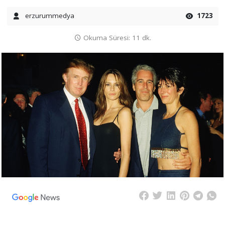
erzurummedya
1723
Okuma Süresi: 11 dk.