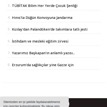
3.
TÜBİTAK Bilim Her Yerde Çocuk Şenliği
Erzurum'da
4.
Hınıs'ta Düğün Konvoyuna Jandarma
Operasyonu
5.
Kızılay'dan Palandöken'de takımlara tatlı jesti
6.
İstihdam ve mesleki eğitim zirvesi
7.
Yazarımız Başkapan'ın anlamlı yazısı...
8.
Erzurum'da sağlıkçılar yine Gazze için
yürüdüler
Sitemizden en iyi şekilde faydalanabilmeniz
için çerezler kullanılmaktadır. Bu siteye giriş