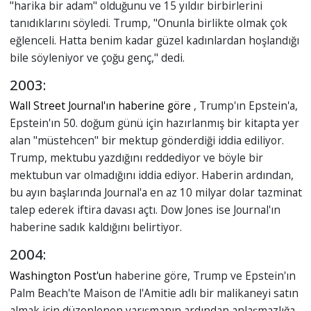
"harika bir adam" olduğunu ve 15 yıldır birbirlerini
tanıdıklarını söyledi. Trump, "Onunla birlikte olmak çok
eğlenceli. Hatta benim kadar güzel kadınlardan hoşlandığı
bile söyleniyor ve çoğu genç," dedi.
2003:
Wall Street Journal'ın haberine göre
, Trump'ın Epstein'a,
Epstein'ın 50. doğum günü için hazırlanmış bir kitapta yer
alan "müstehcen" bir mektup gönderdiği iddia ediliyor.
Trump, mektubu yazdığını reddediyor ve böyle bir
mektubun var olmadığını iddia ediyor. Haberin ardından,
bu ayın başlarında Journal'a en az 10 milyar dolar tazminat
talep ederek iftira davası açtı. Dow Jones ise Journal'ın
haberine sadık kaldığını belirtiyor.
2004:
Washington Post'un
haberine göre, Trump ve Epstein'ın
Palm Beach'te Maison de l'Amitie adlı bir malikaneyi satın
almak için düzenlenen yarışmanın ardından anlaşmazlığa