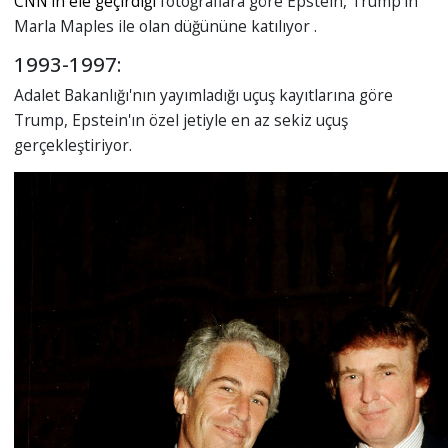
CNN'in ele geçirdiği
fotoğraflara göre Epstein, Trump'ın
Marla Maples ile olan düğününe katılıyor .
1993-1997:
Adalet Bakanlığı'nın yayımladığı uçuş kayıtlarına göre
Trump, Epstein'ın özel jetiyle en az sekiz uçuş
gerçekleştiriyor.