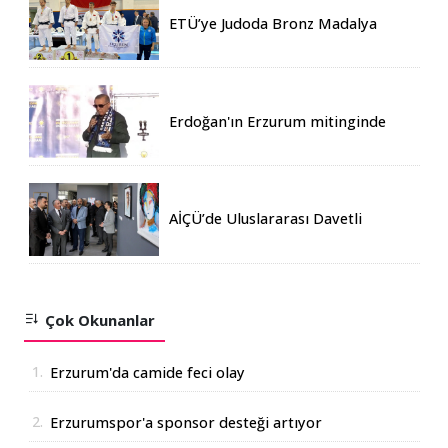
ETÜ’ye Judoda Bronz Madalya
Erdoğan'ın Erzurum mitinginde
katılım rekoru kırıldı
AİÇÜ’de Uluslararası Davetli
Karma Sergi Açıldı
Çok Okunanlar
1.
Erzurum'da camide feci olay
2.
Erzurumspor'a sponsor desteği artıyor