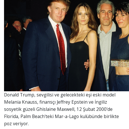
Donald Trump, sevgilisi ve gelecekteki eşi eski model
Melania Knauss, finansçı Jeffrey Epstein ve İngiliz
sosyetik güzeli Ghislaine Maxwell, 12 Şubat 2000'de
Florida, Palm Beach'teki Mar-a-Lago kulübünde birlikte
poz veriyor.