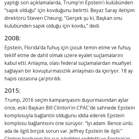
yaptığı son açıklamalarda, Trump'ın Epstein'ı kulübünden
"sapık olduğu" için kovduğunu belirtti. Beyaz Saray iletişim
direktörü Steven Cheung, "Gerçek şu ki, Başkan onu
kulübünden sapık olduğu için kovdu," dedi.
2008:
Epstein, Florida'da fuhuş için çocuk temin etme ve fuhuş
teklif etme de dahil olmak üzere eyalet suçlamalarını
kabul etti. Anlaşma, olası federal suçlamalardan muafiyet
sağlayan bir kovuşturmasızlık anlaşması da içeriyor. 18 ay
hapis cezasına çarptırıldı.
2015:
Trump, 2016 seçim kampanyasını duyurmasından aylar
önce, eski Başkan Bill Clinton'ın CPAC'de sahnede Epstein
komplosuyla bağlantılı olduğunu iddia ederek Epstein
komplosu bağlantısını öne sürüyor. "İyi adam. Bence ünlü
ada ile ilgili birçok sorun var. Jeffrey Epstein ile ilgili."
Clinton herhangi bir suç işlediğini reddetti ve Epstein'ın