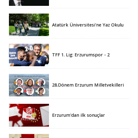
Eren vefat etti
Atatürk Üniversitesi'ne Yaz Okulu
İçin 155 Üniversiteden Öğrenci
Geldi
TFF 1. Lig: Erzurumspor - 2
Boluspor - 0
28.Dönem Erzurum Milletvekilleri
Belli Oldu
Erzurum'dan ilk sonuçlar