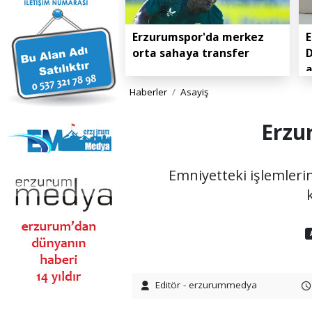
Erzurumspor'da merkez
E
orta sahaya transfer
D
Haberler
Asayiş
Erzur
Emniyetteki işlemlerin
Editör - erzurummedya