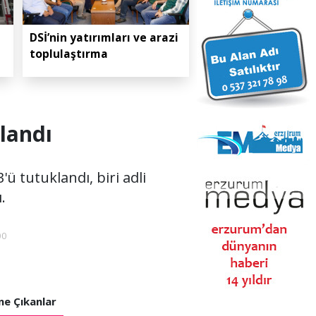
DSİ’nin yatırımları ve arazi
toplulaştırma
klandı
ü tutuklandı, biri adli
.
00
e Çıkanlar