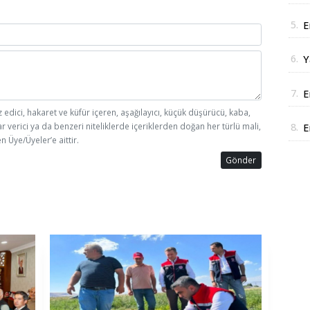
J
5.
E
D
6.
Y
y
7.
E
i
z edici, hakaret ve küfür içeren, aşağılayıcı, küçük düşürücü, kaba,
ar verici ya da benzeri niteliklerde içeriklerden doğan her türlü mali,
8.
E
n Üye/Üyeler’e aittir.
r
Gönder