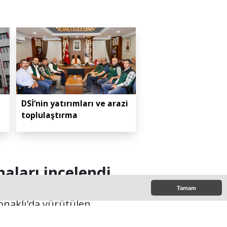
DSİ’nin yatırımları ve arazi
toplulaştırma
aları incelendi
Tamam
naklı'da yürütülen
sahalardaki son durumu