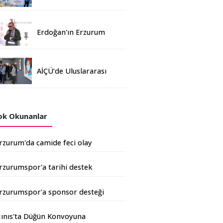
Madalya
Erdoğan'ın Erzurum
mitinginde katılım
rekoru kırıldı
AİÇÜ’de Uluslararası
Davetli Karma Sergi
Açıldı
k Okunanlar
rzurum'da camide feci olay
rzurumspor'a tarihi destek
şkale Çimento'dan geldi
rzurumspor'a sponsor desteği
rtıyor
ınıs'ta Düğün Konvoyuna