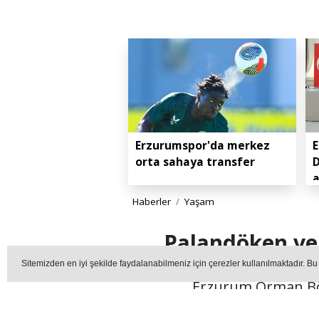
Erzurumspor'da merkez
E
orta sahaya transfer
D
Haberler
Yaşam
Palandöken ve 
Sitemizden en iyi şekilde faydalanabilmeniz için çerezler kullanılmaktadır. Bu
Erzurum Orman Böl
ağaçlandırma ve erozy