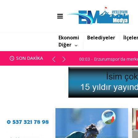
Ekonomi
Belediyeler
İlçele
00:03 - Erzurumspor'da merke
Diğer
00:03 - Erzurumspor'da merke
SON DAKİKA
00:03 - Erzurumspor'da merke