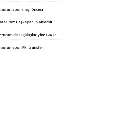
andarma Operasyonu
rzurumspor maçı öncesi
iyarbakır Valisinden açıklama
azarımız Başkapan'ın anlamlı
azısı...
rzurum'da sağlıkçılar yine Gazze
çin yürüdüler
rzurumspor FK, transferi
esmen duyurdu