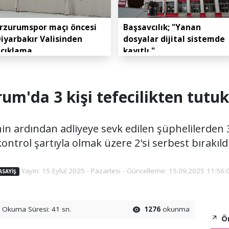
rzurumspor maçı öncesi
Başsavcılık; "Yanan
iyarbakır Valisinden
dosyalar dijital sistemde
açıklama
kayıtlı."
um'da 3 kişi tefecilikten tutu
in ardından adliyeye sevk edilen şüphelilerden 3'
kontrol şartıyla olmak üzere 2'si serbest bırakıldı
Yayın: 15 Eylül 2025 - Pazartesi - Güncelleme: 15.09.2025 11:56:
ASAYIŞ
Okuma Süresi: 41 sn.
1276
okunma
Ön