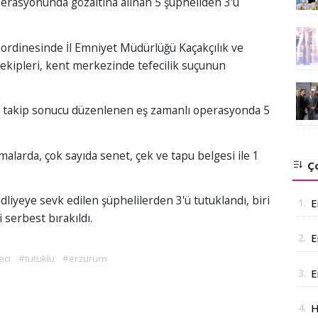
erasyonunda gözaltına alınan 5 şüpheliden 3'ü
ordinesinde İl Emniyet Müdürlüğü Kaçakçılık ve
ekipleri, kent merkezinde tefecilik suçunun
nik takip sonucu düzenlenen eş zamanlı operasyonda 5
alarda, çok sayıda senet, çek ve tapu belgesi ile 1
Ço
liyeye sevk edilen şüphelilerden 3'ü tutuklandı, biri
1.
E
i serbest bırakıldı.
2.
E
A
eci
#tutuklu
#erzurum
3.
E
a
4.
H