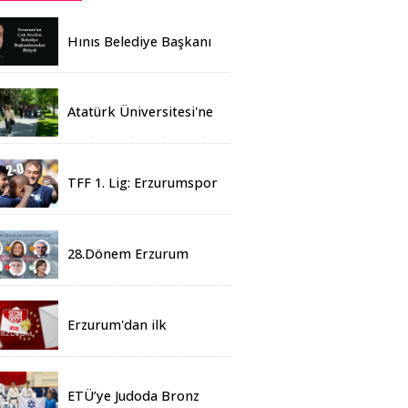
Hınıs Belediye Başkanı
Erdoğan Eren vefat etti
Atatürk Üniversitesi'ne
Yaz Okulu İçin 155
Üniversiteden Öğrenci
Geldi
TFF 1. Lig: Erzurumspor
- 2 Boluspor - 0
28.Dönem Erzurum
Milletvekilleri Belli Oldu
Erzurum'dan ilk
sonuçlar
ETÜ’ye Judoda Bronz