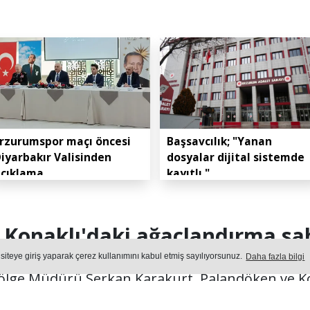
rzurumspor maçı öncesi
Başsavcılık; "Yanan
iyarbakır Valisinden
dosyalar dijital sistemde
açıklama
kayıtlı."
Konaklı'daki ağaçlandırma sah
 siteye giriş yaparak çerez kullanımını kabul etmiş sayılıyorsunuz.
Daha fazla bilgi
ge Müdürü Serkan Karakurt, Palandöken ve Ko
on kontrolü çalışmalarını yerinde inceleyerek 