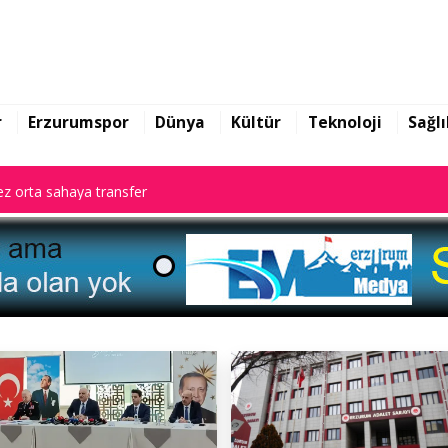
r
Erzurumspor
Dünya
Kültür
Teknoloji
Sağlı
z orta sahaya transfer
z orta sahaya transfer
z orta sahaya transfer