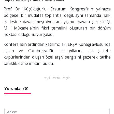
Prof. Dr. Küçükuğurlu, Erzurum Kongresi’nin yalnızca
bölgesel bir müdafaa toplantısı değil, aynı zamanda halk
iradesine dayalı meşruiyet anlayışının hayata geçirildiği,
Millî Mücadele’nin fikrî temelini oluşturan bir dönüm
noktası olduğunu vurguladı.
Konferansın ardından katılımcılar, ERŞA Konağı avlusunda
açılan ve Cumhuriyet’in ilk yıllarına ait gazete
kupürlerinden oluşan özel arşiv sergisini gezerek tarihe
tanıklık etme imkânı buldu.
#yıl
#etu
#işik
Yorumlar (0)