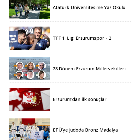
Atatürk Üniversitesi'ne Yaz Okulu
İçin 155 Üniversiteden Öğrenci
Geldi
TFF 1. Lig: Erzurumspor - 2
Boluspor - 0
28.Dönem Erzurum Milletvekilleri
Belli Oldu
Erzurum'dan ilk sonuçlar
ETÜ’ye Judoda Bronz Madalya