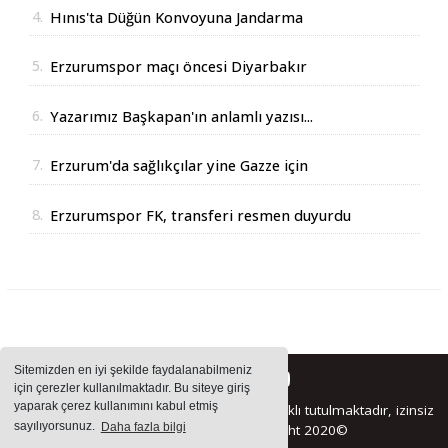
4.
Hınıs'ta Düğün Konvoyuna Jandarma
Operasyonu
5.
Erzurumspor maçı öncesi Diyarbakır
Valisinden açıklama
6.
Yazarımız Başkapan'ın anlamlı yazısı...
7.
Erzurum'da sağlıkçılar yine Gazze için
yürüdüler
8.
Erzurumspor FK, transferi resmen duyurdu
Sitemizden en iyi şekilde faydalanabilmeniz
için çerezler kullanılmaktadır. Bu siteye giriş
yaparak çerez kullanımını kabul etmiş
Sitemizde bulunan içeriklerin tüm hakları saklı tutulmaktadır, izinsiz
sayılıyorsunuz.
Daha fazla bilgi
içerikler kullanılamaz. Copyright 2020©