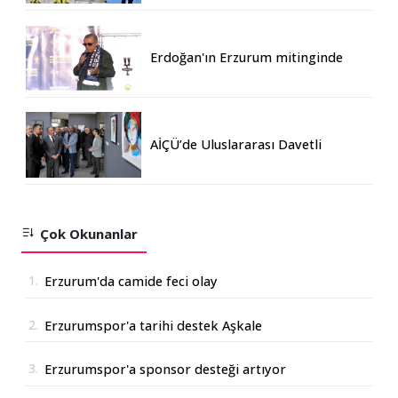
Erdoğan'ın Erzurum mitinginde
katılım rekoru kırıldı
AİÇÜ’de Uluslararası Davetli
Karma Sergi Açıldı
Çok Okunanlar
1.
Erzurum'da camide feci olay
2.
Erzurumspor'a tarihi destek Aşkale
Çimento'dan geldi
3.
Erzurumspor'a sponsor desteği artıyor