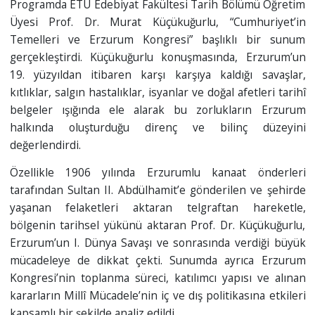
Programda ETÜ Edebiyat Fakültesi Tarih Bölümü Öğretim
Üyesi Prof. Dr. Murat Küçükuğurlu, “Cumhuriyet’in
Temelleri ve Erzurum Kongresi” başlıklı bir sunum
gerçekleştirdi. Küçükuğurlu konuşmasında, Erzurum’un
19. yüzyıldan itibaren karşı karşıya kaldığı savaşlar,
kıtlıklar, salgın hastalıklar, isyanlar ve doğal afetleri tarihî
belgeler ışığında ele alarak bu zorlukların Erzurum
halkında oluşturduğu direnç ve bilinç düzeyini
değerlendirdi.
Özellikle 1906 yılında Erzurumlu kanaat önderleri
tarafından Sultan II. Abdülhamit’e gönderilen ve şehirde
yaşanan felaketleri aktaran telgraftan hareketle,
bölgenin tarihsel yükünü aktaran Prof. Dr. Küçükuğurlu,
Erzurum’un I. Dünya Savaşı ve sonrasında verdiği büyük
mücadeleye de dikkat çekti. Sunumda ayrıca Erzurum
Kongresi’nin toplanma süreci, katılımcı yapısı ve alınan
kararların Millî Mücadele’nin iç ve dış politikasına etkileri
kapsamlı bir şekilde analiz edildi.