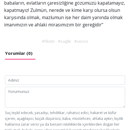
babaların, evlatların çaresizliğine gözümüzü kapatamayız,
kapatmayız! Zulmün, nerede ve kime karşı olursa olsun
karşısında olmak, mazlumun ise her daim yanında olmak
imanımızın ve ahlaki mirasımızım bir gereğidir"
#filistin
#saglik
#sessiz
Yorumlar (0)
Suç teşkil edecek, yasadışı, tehditkar, rahatsız edici, hakaret ve küfür
içeren, aşağılayıcı, küçük düşürücü, kaba, müstehcen, ahlaka aykırı, kişilik
haklarına zarar verici ya da benzeri niteliklerde içeriklerden doğan her
türlü mali, hukuki, cezai, idari sorumluluk içeriği gönderen Üye/Üyeler’e