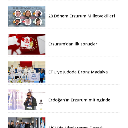
28.Dönem Erzurum Milletvekilleri
Belli Oldu
Erzurum'dan ilk sonuçlar
ETÜ’ye Judoda Bronz Madalya
Erdoğan'ın Erzurum mitinginde
katılım rekoru kırıldı
AİÇÜ’de Uluslararası Davetli