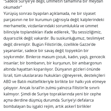
"Sadece Suriye'ye değil, ümmetin tamamına bir meydan
okumadır"
Yürüyüş sonrası byapılan açıklamada, ne bir siyaset
parçasının ne bir kurumun çağrısıyla değil; kalplerindeki
merhametle, vicdanlarındaki sorumlulukla ve ümmet
bilinciyle toplandıkları ifade edilerek, "Bu sessizliğimiz,
duyarsızlık değil; vakardır. Bu suskunluğumuz, teslimiyet
değil; direniştir. Bugün Filistin'de, özellikle Gazze'de
yaşananlar, sadece bir savaş değil; topyekûn bir
soykırımdır. Binlerce masum çocuk, kadın, yaşlı, gencecik
insanlar; bir bombanın, bir kurşunun, bir ambargonun
altında hayattan koparılıyor. Dünyanın gözleri önünde
İsrail, tüm uluslararası hukukları çiğneyerek, destekçileri
ABD ve Batılı müttefikleriyle birlikte bir halkı yok etmeye
çalışıyor. Ancak İsrail'in zulmü yalnızca Filistin'le sınırlı
kalmıyor. Şimdi de Suriye topraklarında yeni bir cephe
açma derdine düşmüş durumda. Suriye'yi defalarca
bombalayan bu işgalci rejim, artık askerî birlikler