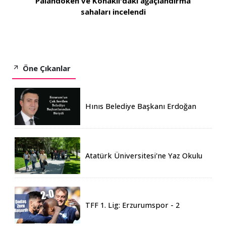
Palandöken ve Konaklı'daki ağaçlandırma
sahaları incelendi
Öne Çıkanlar
Hınıs Belediye Başkanı Erdoğan
Eren vefat etti
Atatürk Üniversitesi'ne Yaz Okulu
İçin 155 Üniversiteden Öğrenci
Geldi
TFF 1. Lig: Erzurumspor - 2
Boluspor - 0