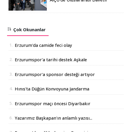
Karma Sergi Açıldı
Çok Okunanlar
1.
Erzurum'da camide feci olay
2.
Erzurumspor'a tarihi destek Aşkale
Çimento'dan geldi
3.
Erzurumspor'a sponsor desteği artıyor
4.
Hınıs'ta Düğün Konvoyuna Jandarma
Operasyonu
5.
Erzurumspor maçı öncesi Diyarbakır
Valisinden açıklama
6.
Yazarımız Başkapan'ın anlamlı yazısı...