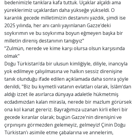
bedenimizle tanklara kafa tuttuk. Uçaklar alçaldı ama
yüreklerimiz uçaklardan daha yükseğe yükseldi. O
karanlık gecede milletimizin destanını yazdık, şimdi ise
2025 yılında, her anı canlı yayınlanan Gazze'deki
soykırımın ve bu soykırıma boyun eğmeyen başka bir
milletin direniş destanının tanığıyız"
"Zulmün, nerede ve kime karşı olursa olsun karşısında
olmak"
Doğu Türkistan'da bir ulusun kimliğiyle, diliyle, inancıyla
yok edilmeye çalışılmasına ve halkın sessiz direnişine
tanık olunduğu ifade edilen açıklamada daha sonra şöyle
denildi, "Biz bu kıymetli vatanın evlatları olarak, İslâm'dan
aldığı izzet ile asırlarca dünyaya adaletle hükmetmiş
ecdadımızdan kalan mirasla, nerede bir mazlum görürsek
ona kol kanat gereriz. Bayrağımıza uzanan kirli elleri bir
gecede kıranlar olarak; bugün Gazze'nin direnişini ve
çırpınışını görmezden gelemeyiz, gelmeyiz! Çinin Doğu
Türkistan'ı asimile etme çabalarına ve annelerim,