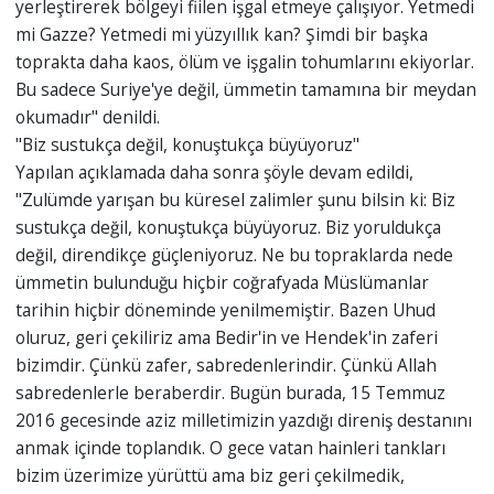
yerleştirerek bölgeyi fiilen işgal etmeye çalışıyor. Yetmedi
mi Gazze? Yetmedi mi yüzyıllık kan? Şimdi bir başka
toprakta daha kaos, ölüm ve işgalin tohumlarını ekiyorlar.
Bu sadece Suriye'ye değil, ümmetin tamamına bir meydan
okumadır" denildi.
"Biz sustukça değil, konuştukça büyüyoruz"
Yapılan açıklamada daha sonra şöyle devam edildi,
"Zulümde yarışan bu küresel zalimler şunu bilsin ki: Biz
sustukça değil, konuştukça büyüyoruz. Biz yoruldukça
değil, direndikçe güçleniyoruz. Ne bu topraklarda nede
ümmetin bulunduğu hiçbir coğrafyada Müslümanlar
tarihin hiçbir döneminde yenilmemiştir. Bazen Uhud
oluruz, geri çekiliriz ama Bedir'in ve Hendek'in zaferi
bizimdir. Çünkü zafer, sabredenlerindir. Çünkü Allah
sabredenlerle beraberdir. Bugün burada, 15 Temmuz
2016 gecesinde aziz milletimizin yazdığı direniş destanını
anmak içinde toplandık. O gece vatan hainleri tankları
bizim üzerimize yürüttü ama biz geri çekilmedik,