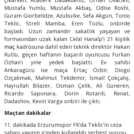
Mustafa Yumlu, Mustafa Akbaş, Odise Roshi,
Guram Giorbelidze, Azubuike, Sefa Akgün, Tonio
Teklic, Streli Mamba, Eren Tozlu, onbirde
başladı. Uzun zamandır sakatlık yaşayan ve
formasından uzak kalan Celal Hanalp’i 21 kişilik
maç
kadrosuna dahil eden teknik direktör Hakan
Kutlu, geçen haftanın başarılı oyuncusu Furkan
Özhan’ı yine yedek başlattı. Ev sahibi
Ankaragücü ise maça Ertaç Özbir, Diogo
Özçakmak, Mahmut Tekdemir, İsmail Çokçalış,
Hayrullah Bilazer, Osman Çelik, Ali Güneren,
Ricardo Saponara, Dorin Rotarili, Renat,
Dadashov, Kevin Varga onbiri ile çıktı.
Maçtan dakikalar
11. dakikada Erzurumspor FK’da Teklic’in ceza
sahası yayının içinden kullandığı serbest vuruşu