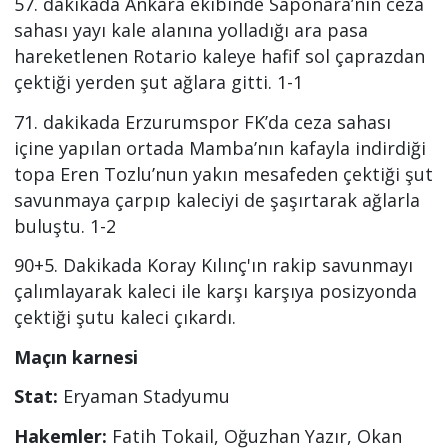
57. dakikada Ankara ekibinde Saponara’nın ceza
sahası yayı kale alanına yolladığı ara pasa
hareketlenen Rotario kaleye hafif sol çaprazdan
çektiği yerden şut ağlara gitti. 1-1
71. dakikada Erzurumspor FK’da ceza sahası
içine yapılan ortada Mamba’nın kafayla indirdiği
topa Eren Tozlu’nun yakın mesafeden çektiği şut
savunmaya çarpıp kaleciyi de şaşırtarak ağlarla
buluştu. 1-2
90+5. Dakikada Koray Kılınç'ın rakip savunmayı
çalımlayarak kaleci ile karşı karşıya posizyonda
çektiği şutu kaleci çıkardı.
Maçın karnesi
Stat:
Eryaman Stadyumu
Hakemler:
Fatih Tokail, Oğuzhan Yazır, Okan