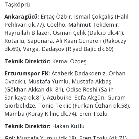
Taşköprü
Ankaragücü:
Ertaç Özbir, İsmail Çokçalış (Halil
Pehlivan dk.77), Coelho, Mahmut Tekdemir,
Hayrullah Bilazer, Osman Çelik (Dalcio dk.41),
Rotariu, Saponara, Ali Kaan Güneren (Rakoczy
dk.69), Varga, Dadaşov (Riyad Bajic dk.69)
Teknik Direktör:
Kemal Özdeş
Erzurumspor FK:
Ataberk Dadakdeniz, Orhan
Ovacıklı, Mustafa Yumlu, Mustafa Akbaş
(Gökhan Akkan dk. 81), Odise Ro
shi (Salih
Sarıkaya dk.81), Azubuike, Sefa Akgün, Guram
Giorbelidze, Tonio Teklic (Furkan Özhan dk.58),
Mamba (Koray Kılınç dk.74), Eren Tozlu
Teknik Direktör:
Hakan Kutlu
Gol:
Mustafa Yumlu (dk.18), Eren Tozlu (dk.71)