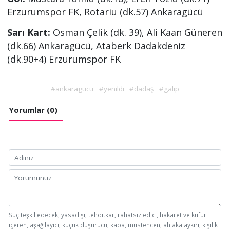
Erzurumspor FK, Rotariu (dk.57) Ankaragücü
Sarı Kart:
Osman Çelik (dk. 39), Ali Kaan Güneren
(dk.66) Ankaragücü, Ataberk Dadakdeniz
(dk.90+4) Erzurumspor FK
#ankaragücü
#yenildi
#dadaş
#galip
Yorumlar (0)
Suç teşkil edecek, yasadışı, tehditkar, rahatsız edici, hakaret ve küfür
içeren, aşağılayıcı, küçük düşürücü, kaba, müstehcen, ahlaka aykırı, kişilik