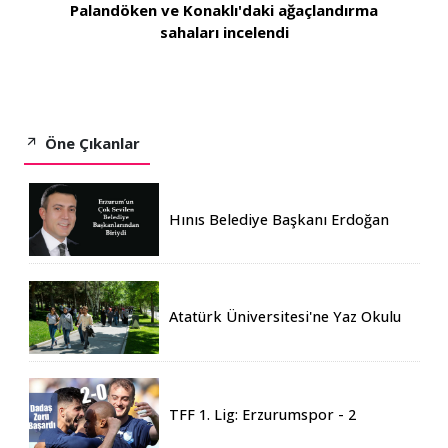
Palandöken ve Konaklı'daki ağaçlandırma
sahaları incelendi
Öne Çıkanlar
Hınıs Belediye Başkanı Erdoğan
Eren vefat etti
Atatürk Üniversitesi'ne Yaz Okulu
İçin 155 Üniversiteden Öğrenci
Geldi
TFF 1. Lig: Erzurumspor - 2
Boluspor - 0