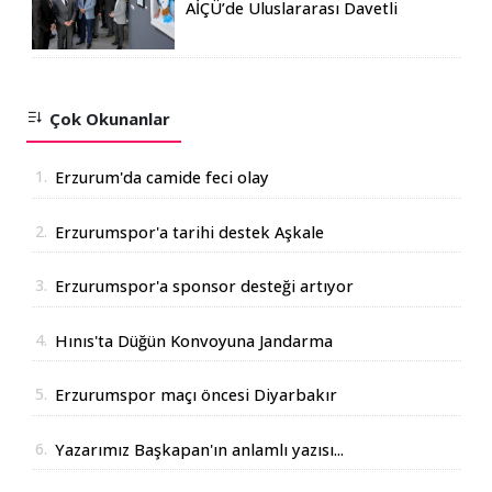
AİÇÜ’de Uluslararası Davetli
Karma Sergi Açıldı
Çok Okunanlar
1.
Erzurum'da camide feci olay
2.
Erzurumspor'a tarihi destek Aşkale
Çimento'dan geldi
3.
Erzurumspor'a sponsor desteği artıyor
4.
Hınıs'ta Düğün Konvoyuna Jandarma
Operasyonu
5.
Erzurumspor maçı öncesi Diyarbakır
Valisinden açıklama
6.
Yazarımız Başkapan'ın anlamlı yazısı...