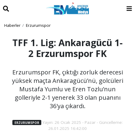
Haberler
Erzurumspor
TFF 1. Lig: Ankaragücü 1-
2 Erzurumspor FK
Erzurumspor FK, çıktığı zorluk derecesi
yüksek maçta Ankaragücü’nü, golcüleri
Mustafa Yumlu ve Eren Tozlu’nun
golleriyle 2-1 yenerek 33 olan puanını
36'ya çıkardı.
Yayın: 26 Ocak 2025 - Pazar - Güncelleme:
ERZURUMSPOR
26.01.2025 16:42:00