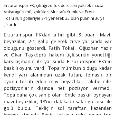
Erzurumspor FK, çıktığı zorluk derecesi yüksek maçta
Ankaragücü’nü, golcüleri Mustafa Yumlu ve Eren
Tozlu’nun golleriyle 2-1 yenerek 33 olan puanını 36'ya
çıkardı.
Erzurumspor FK’dan altın gibi 3 puan. Mavi-
beyazlılar, 2-1 galip gelerek zirve yarışında var
olduğunu gösterdi. Fatih Tokail, Oğuzhan Yazır
ve Okan Taşköprü hakem üçlüsünün yönettiği
karşılaşmanın ilk yarısında Erzurumspor FK’nın
baskılı oyunu vardı. Topa mümkün olduğu kadar
kendi yarı alanından uzak tutan, temaslı bir
oyunu tercih eden mavi-beyazlılar, rakibe cılız
pozisyonların dışında net pozisyon vermedi.
Topa daha çok sahip olan, önde baskılı oynayan
mavi-beyazlılar, 18’nci dakikada saklı golcüsü ile
golü buldu. Tekliç’in sol taraftan kazanılan
korner atışında Roshi kafayı vurdu, gelen top