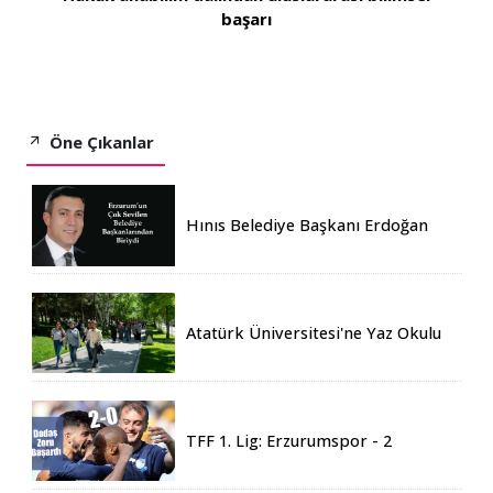
başarı
Öne Çıkanlar
Hınıs Belediye Başkanı Erdoğan
Eren vefat etti
Atatürk Üniversitesi'ne Yaz Okulu
İçin 155 Üniversiteden Öğrenci
Geldi
TFF 1. Lig: Erzurumspor - 2
Boluspor - 0