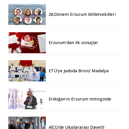
28.Dönem Erzurum Milletvekilleri
Belli Oldu
Erzurum'dan ilk sonuçlar
ETÜ’ye Judoda Bronz Madalya
Erdoğan'ın Erzurum mitinginde
katılım rekoru kırıldı
AİÇÜ’de Uluslararası Davetli