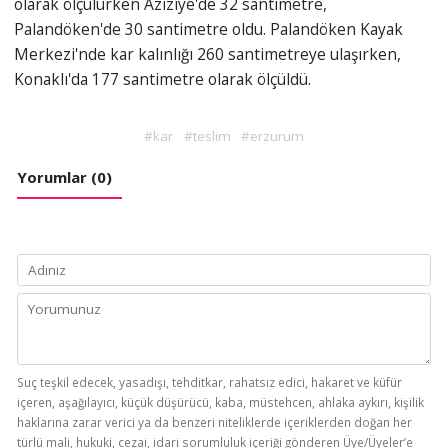
olarak ölçülürken Aziziye'de 32 santimetre,
Palandöken'de 30 santimetre oldu. Palandöken Kayak
Merkezi'nde kar kalınlığı 260 santimetreye ulaşırken,
Konaklı'da 177 santimetre olarak ölçüldü.
#kar
#teslim
#erzurum
Yorumlar (0)
Suç teşkil edecek, yasadışı, tehditkar, rahatsız edici, hakaret ve küfür
içeren, aşağılayıcı, küçük düşürücü, kaba, müstehcen, ahlaka aykırı, kişilik
haklarına zarar verici ya da benzeri niteliklerde içeriklerden doğan her
türlü mali, hukuki, cezai, idari sorumluluk içeriği gönderen Üye/Üyeler’e