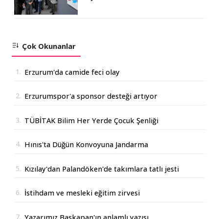
Karma Sergi Açıldı
Çok Okunanlar
1.
Erzurum'da camide feci olay
2.
Erzurumspor'a sponsor desteği artıyor
3.
TÜBİTAK Bilim Her Yerde Çocuk Şenliği
Erzurum'da
4.
Hınıs'ta Düğün Konvoyuna Jandarma
Operasyonu
5.
Kızılay'dan Palandöken'de takımlara tatlı jesti
6.
İstihdam ve mesleki eğitim zirvesi
7.
Yazarımız Başkapan'ın anlamlı yazısı...