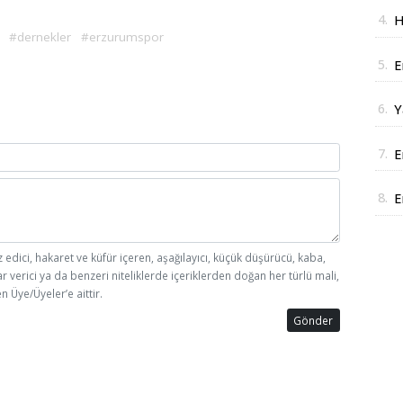
a
4.
H
#dernekler
#erzurumspor
J
5.
E
D
6.
Y
y
7.
E
i
8.
E
r
z edici, hakaret ve küfür içeren, aşağılayıcı, küçük düşürücü, kaba,
ar verici ya da benzeri niteliklerde içeriklerden doğan her türlü mali,
n Üye/Üyeler’e aittir.
Gönder