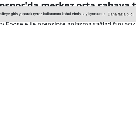
mspor'da merkez orta sahaya t
 siteye giriş yaparak çerez kullanımını kabul etmiş sayılıyorsunuz.
Daha fazla bilgi
ty Ebosele ile prensipte anlaşma sağladığını açıkl
Yayın: 08 Ağustos 2026 - Cumartesi - Güncelleme: 08.08.2026 
UMSPOR
Okuma Süresi: 41 sn.
860
okunma
Ön