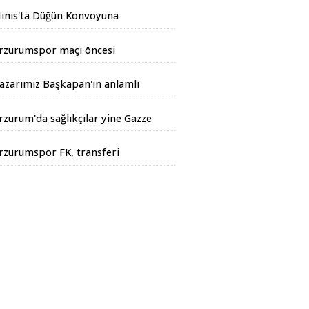
rtıyor
ınıs'ta Düğün Konvoyuna
andarma Operasyonu
rzurumspor maçı öncesi
iyarbakır Valisinden açıklama
azarımız Başkapan'ın anlamlı
azısı...
rzurum'da sağlıkçılar yine Gazze
çin yürüdüler
rzurumspor FK, transferi
esmen duyurdu