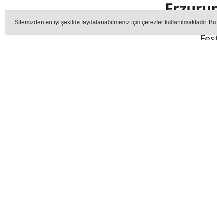
Erzuru
Sitemizden en iyi şekilde faydalanabilmeniz için çerezler kullanılmaktadır. Bu
Fes
ERZUR
Editör - erzurummedya