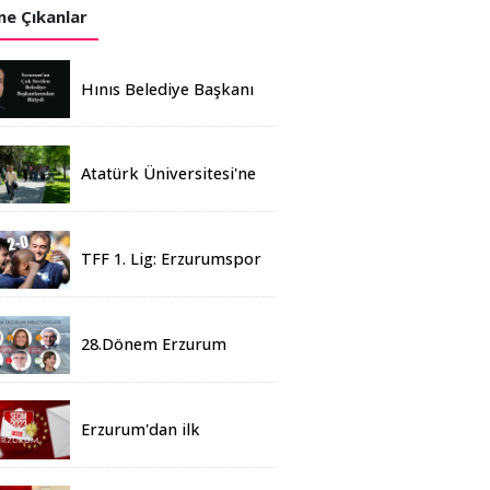
e Çıkanlar
Hınıs Belediye Başkanı
Erdoğan Eren vefat etti
Atatürk Üniversitesi'ne
Yaz Okulu İçin 155
Üniversiteden Öğrenci
Geldi
TFF 1. Lig: Erzurumspor
- 2 Boluspor - 0
28.Dönem Erzurum
Milletvekilleri Belli Oldu
Erzurum'dan ilk
sonuçlar