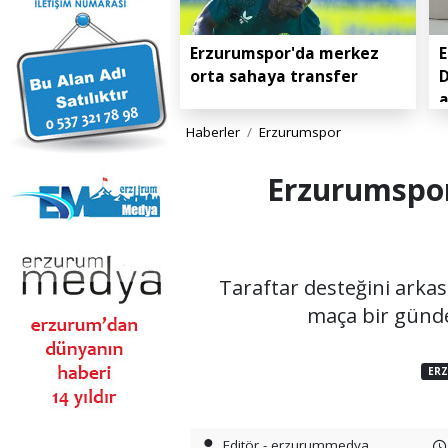
Erzurumspor'da merkez
E
orta sahaya transfer
D
Haberler
Erzurumspor
Erzurumspor 
Taraftar desteğini arka
maça bir günde
ER
Editör - erzurummedya