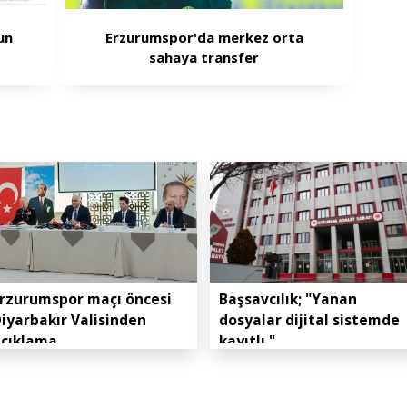
un
Erzurumspor'da merkez orta
sahaya transfer
rzurumspor maçı öncesi
Başsavcılık; "Yanan
iyarbakır Valisinden
dosyalar dijital sistemde
açıklama
kayıtlı."