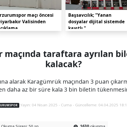
rzurumspor maçı öncesi
Başsavcılık; "Yanan
iyarbakır Valisinden
dosyalar dijital sistemde
açıklama
kayıtlı."
maçında taraftara ayrılan bil
kalacak?
sına alarak Karagümrük maçından 3 puan çıkar
n daha az bir süre kala 3 bin biletin tükenmesi
Yayın: 04 Nisan 2025 - Cuma - Güncelleme: 04.04.2025 18:
ZURUMSPOR
Okuma Süresi: 50 sn.
1630
okunma