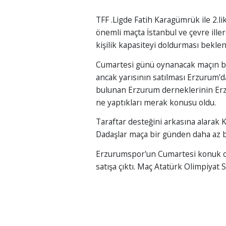
TFF .Ligde Fatih Karagümrük ile 2.
önemli maçta İstanbul ve çevre iller
kişilik kapasiteyi doldurması beklen
Cumartesi günü oynanacak maçın bil
ancak yarısının satılması Erzurum'da
bulunan Erzurum derneklerinin Erz
ne yaptıkları merak konusu oldu.
Taraftar desteğini arkasına alara
Dadaşlar maça bir günden daha az bi
Erzurumspor'un Cumartesi konuk ol
satışa çıktı. Maç Atatürk Olimpiyat