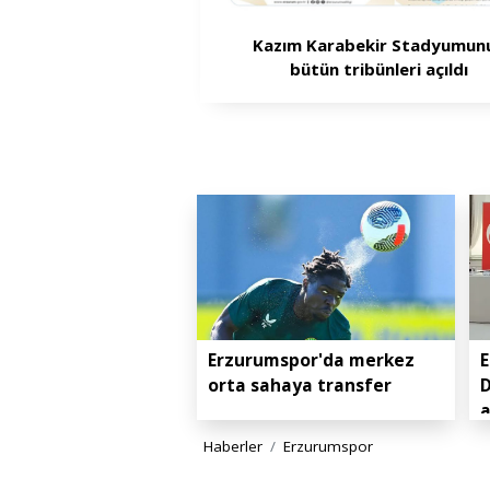
Kazım Karabekir Stadyumun
bütün tribünleri açıldı
Erzurumspor'da merkez
E
orta sahaya transfer
D
Haberler
Erzurumspor