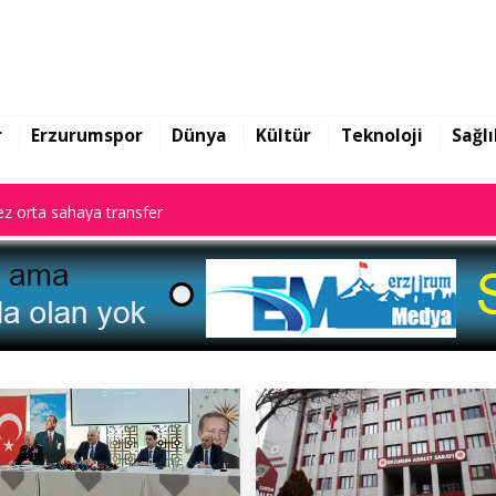
z orta sahaya transfer
r
Erzurumspor
Dünya
Kültür
Teknoloji
Sağlı
z orta sahaya transfer
z orta sahaya transfer