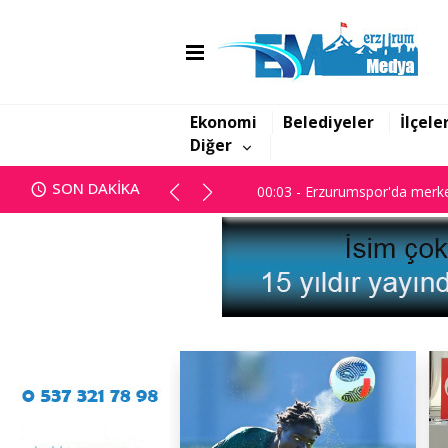
00:03 - Erzurumspor'da merke
Ekonomi
Belediyeler
İlçele
Diğer
00:03 - Erzurumspor'da merke
SON DAKİKA
00:03 - Erzurumspor'da merke