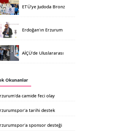
ETÜ’ye Judoda Bronz
Madalya
Erdoğan'ın Erzurum
mitinginde katılım
rekoru kırıldı
AİÇÜ’de Uluslararası
Davetli Karma Sergi
Açıldı
k Okunanlar
rzurum'da camide feci olay
rzurumspor'a tarihi destek
şkale Çimento'dan geldi
rzurumspor'a sponsor desteği