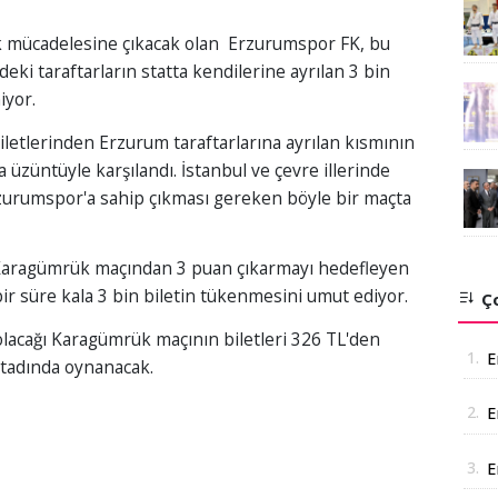
lik mücadelesine çıkacak olan Erzurumspor FK, bu
deki taraftarların statta kendilerine ayrılan 3 bin
iyor.
etlerinden Erzurum taraftarlarına ayrılan kısmının
 üzüntüyle karşılandı. İstanbul ve çevre illerinde
urumspor'a sahip çıkması gereken böyle bir maçta
k Karagümrük maçından 3 puan çıkarmayı hedefleyen
r süre kala 3 bin biletin tükenmesini umut ediyor.
Ço
acağı Karagümrük maçının biletleri 326 TL'den
1.
E
 Stadında oynanacak.
2.
E
A
3.
E