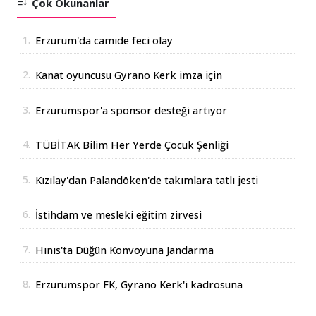
Çok Okunanlar
1.
Erzurum'da camide feci olay
2.
Kanat oyuncusu Gyrano Kerk imza için
Erzurum'da
3.
Erzurumspor'a sponsor desteği artıyor
4.
TÜBİTAK Bilim Her Yerde Çocuk Şenliği
Erzurum'da
5.
Kızılay'dan Palandöken'de takımlara tatlı jesti
6.
İstihdam ve mesleki eğitim zirvesi
7.
Hınıs'ta Düğün Konvoyuna Jandarma
Operasyonu
8.
Erzurumspor FK, Gyrano Kerk'i kadrosuna
kattı