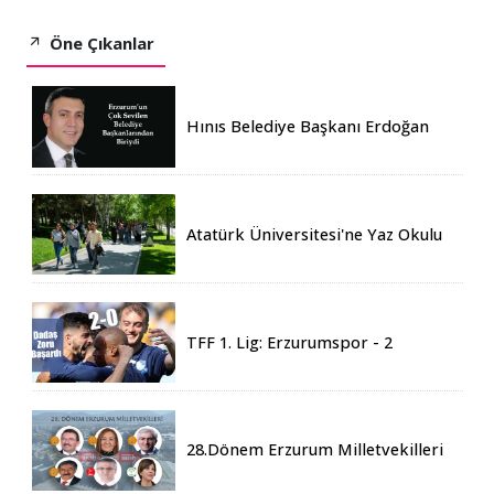
Öne Çıkanlar
Hınıs Belediye Başkanı Erdoğan
Eren vefat etti
Atatürk Üniversitesi'ne Yaz Okulu
İçin 155 Üniversiteden Öğrenci
Geldi
TFF 1. Lig: Erzurumspor - 2
Boluspor - 0
28.Dönem Erzurum Milletvekilleri
Belli Oldu