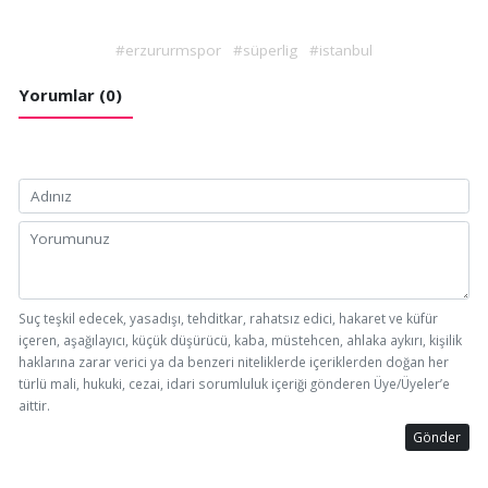
#erzururmspor
#süperlig
#istanbul
Yorumlar (0)
Suç teşkil edecek, yasadışı, tehditkar, rahatsız edici, hakaret ve küfür
içeren, aşağılayıcı, küçük düşürücü, kaba, müstehcen, ahlaka aykırı, kişilik
haklarına zarar verici ya da benzeri niteliklerde içeriklerden doğan her
türlü mali, hukuki, cezai, idari sorumluluk içeriği gönderen Üye/Üyeler’e
aittir.
Gönder