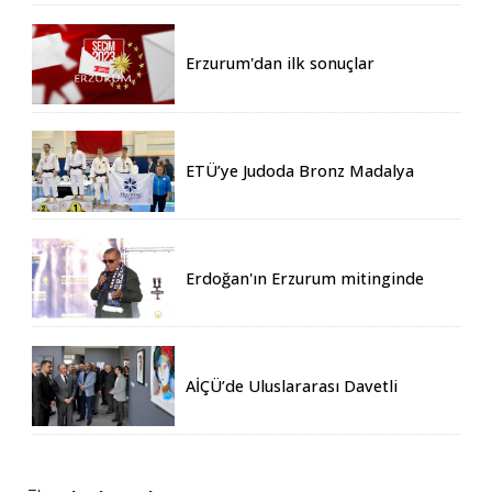
Erzurum'dan ilk sonuçlar
ETÜ’ye Judoda Bronz Madalya
Erdoğan'ın Erzurum mitinginde
katılım rekoru kırıldı
AİÇÜ’de Uluslararası Davetli
Karma Sergi Açıldı