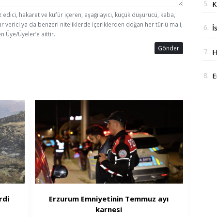
5.
K
z edici, hakaret ve küfür içeren, aşağılayıcı, küçük düşürücü, kaba,
t
ar verici ya da benzeri niteliklerde içeriklerden doğan her türlü mali,
6.
İ
n Üye/Üyeler’e aittir.
z
Gönder
7.
H
J
8.
E
k
rdi
Erzurum Emniyetinin Temmuz ayı
karnesi