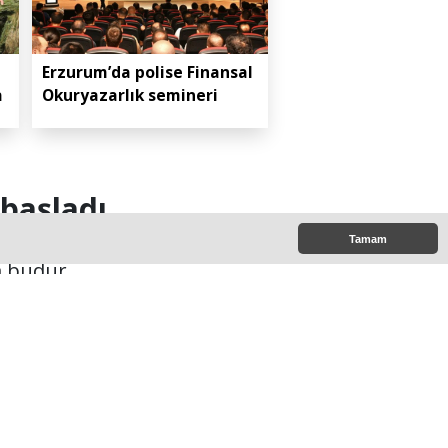
Erzurum’da polise Finansal
a
Okuryazarlık semineri
 başladı
Tamam
a budur.
10:00
e Çıkanlar