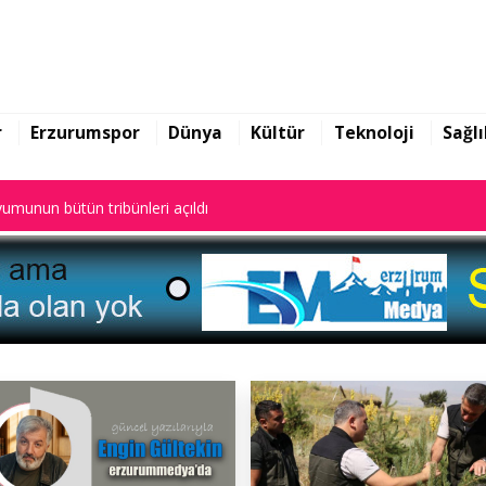
ekin yazılarına başladı
umunun bütün tribünleri açıldı
r
Erzurumspor
Dünya
Kültür
Teknoloji
Sağlı
ekin yazılarına başladı
umunun bütün tribünleri açıldı