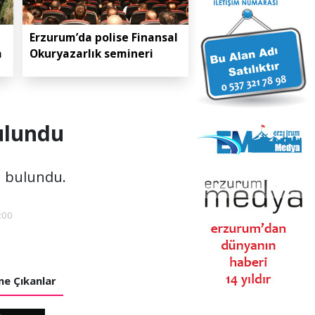
Erzurum’da polise Finansal
a
Okuryazarlık semineri
ulundu
ü bulundu.
:00
e Çıkanlar