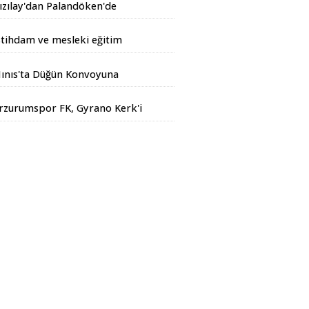
ızılay'dan Palandöken'de
akımlara tatlı jesti
stihdam ve mesleki eğitim
irvesi
ınıs'ta Düğün Konvoyuna
andarma Operasyonu
rzurumspor FK, Gyrano Kerk'i
adrosuna kattı