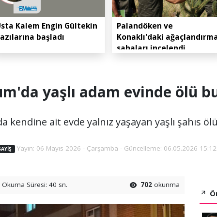
sta Kalem Engin Gültekin
Palandöken ve
azılarına başladı
Konaklı'daki ağaçlandırm
sahaları incelendi
um'da yaşlı adam evinde ölü b
a kendine ait evde yalnız yaşayan yaşlı şahıs öl
Yayın: 06 Mayıs 2026 - Çarşamba - Güncelleme: 06.05.2026 15:12
SAYIŞ
Okuma Süresi: 40 sn.
702
okunma
Ön