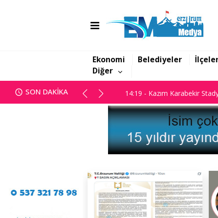
14:10 - Usta Kalem Engin Gült
14:19 - Kazım Karabekir Stady
Ekonomi
Belediyeler
İlçele
Diğer
14:10 - Usta Kalem Engin Gült
SON DAKİKA
14:19 - Kazım Karabekir Stady