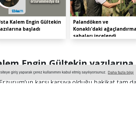
sta Kalem Engin Gültekin
Palandöken ve
azılarına başladı
Konaklı'daki ağaçlandırm
sahaları incelendi
lem Engin Gültekin yazılarına
 siteye giriş yaparak çerez kullanımını kabul etmiş sayılıyorsunuz.
Daha fazla bilgi
rzurum’un karşı karşıya olduğu hakikat tam d
Yayın: 05 Ağustos 2026 - Çarşamba - Güncelleme: 05.08.2026 14:
TÜR
Okuma Süresi: 8 sn.
475
okunma
Ön