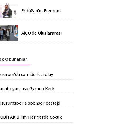
Erdoğan'ın Erzurum
mitinginde katılım
rekoru kırıldı
AİÇÜ’de Uluslararası
Davetli Karma Sergi
Açıldı
k Okunanlar
rzurum'da camide feci olay
anat oyuncusu Gyrano Kerk
mza için Erzurum'da
rzurumspor'a sponsor desteği
rtıyor
ÜBİTAK Bilim Her Yerde Çocuk
enliği Erzurum'da