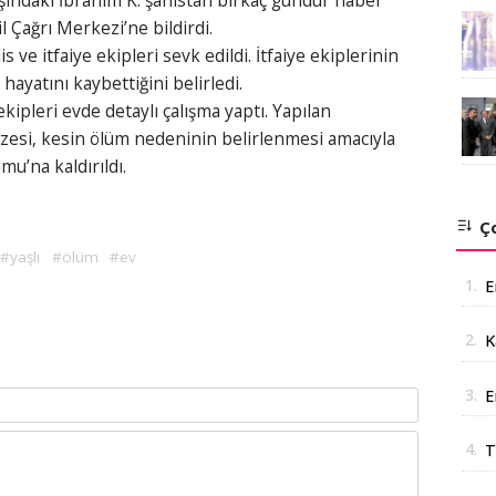
şındaki İbrahim K. şahıstan birkaç gündür haber
Çağrı Merkezi’ne bildirdi.
s ve itfaiye ekipleri sevk edildi. İtfaiye ekiplerinin
hayatını kaybettiğini belirledi.
kipleri evde detaylı çalışma yaptı. Yapılan
zesi, kesin ölüm nedeninin belirlenmesi amacıyla
u’na kaldırıldı.
Ço
#yaşlı
#ölüm
#ev
1.
E
2.
K
i
3.
E
a
4.
T
Ş