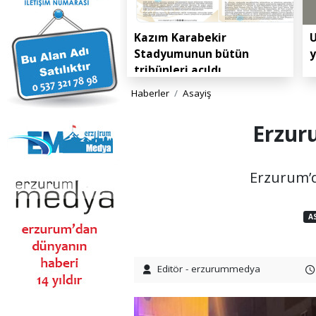
Kazım Karabekir
U
Stadyumunun bütün
y
tribünleri açıldı
Haberler
Asayiş
Erzur
Erzurum’d
A
Editör - erzurummedya