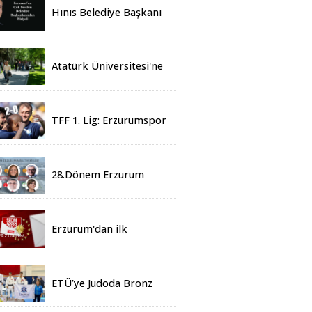
Hınıs Belediye Başkanı
Erdoğan Eren vefat etti
Atatürk Üniversitesi'ne
Yaz Okulu İçin 155
Üniversiteden Öğrenci
Geldi
TFF 1. Lig: Erzurumspor
- 2 Boluspor - 0
28.Dönem Erzurum
Milletvekilleri Belli Oldu
Erzurum'dan ilk
sonuçlar
ETÜ’ye Judoda Bronz
Madalya