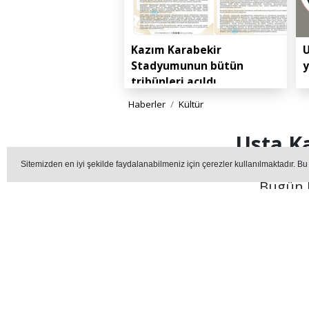
Kazım Karabekir
U
Stadyumunun bütün
y
tribünleri açıldı
Haberler
Kültür
Usta Ka
Sitemizden en iyi şekilde faydalanabilmeniz için çerezler kullanılmaktadır. Bu
Bugün E
KÜL
Editör - erzurummedya