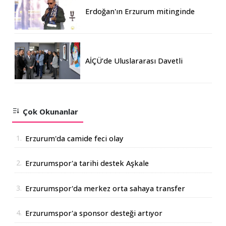
Erdoğan'ın Erzurum mitinginde
katılım rekoru kırıldı
AİÇÜ’de Uluslararası Davetli
Karma Sergi Açıldı
Çok Okunanlar
1.
Erzurum'da camide feci olay
2.
Erzurumspor'a tarihi destek Aşkale
Çimento'dan geldi
3.
Erzurumspor'da merkez orta sahaya transfer
4.
Erzurumspor'a sponsor desteği artıyor