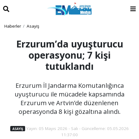
Haberler
Asayiş
Erzurum’da uyuşturucu
operasyonu; 7 kişi
tutuklandı
Erzurum İl Jandarma Komutanlığınca
uyuşturucu ile mücadele kapsamında
Erzurum ve Artvin’de düzenlenen
operasyonda 8 kişi gözaltına alındı.
Yayın: 05 Mayıs 2026 - Salı - Güncelleme: 05.05.2026
ASAYIŞ
11:37:00