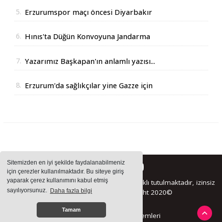
5.
Erzurumspor maçı öncesi Diyarbakır
Valisinden açıklama
6.
Hınıs'ta Düğün Konvoyuna Jandarma
Operasyonu
7.
Yazarımız Başkapan'ın anlamlı yazısı...
8.
Erzurum'da sağlıkçılar yine Gazze için
yürüdüler
Sitemizden en iyi şekilde faydalanabilmeniz
için çerezler kullanılmaktadır. Bu siteye giriş
yaparak çerez kullanımını kabul etmiş
Sitemizde bulunan içeriklerin tüm hakları saklı tutulmaktadır, izinsiz
sayılıyorsunuz.
Daha fazla bilgi
içerikler kullanılamaz. Copyright 2020©
Tamam
Haber Yazılımı:
Haber Sistemleri