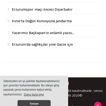
5.
Erzurumspor maçı öncesi Diyarbakır
Valisinden açıklama
6.
Hınıs'ta Düğün Konvoyuna Jandarma
Operasyonu
7.
Yazarımız Başkapan'ın anlamlı yazısı...
8.
Erzurum'da sağlıkçılar yine Gazze için
yürüdüler
Sitemizden en iyi şekilde faydalanabilmeniz
için çerezler kullanılmaktadır. Bu siteye giriş
yaparak çerez kullanımını kabul etmiş
Sitemizde bulunan içeriklerin tüm hakları saklı tutulmaktadır, izinsiz
sayılıyorsunuz.
Daha fazla bilgi
içerikler kullanılamaz. Copyright 2020©
Tamam