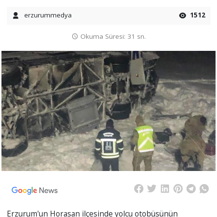
erzurummedya
1512
Okuma Süresi: 31 sn.
Erzurum'un Horasan ilçesinde yolcu otobüsünün