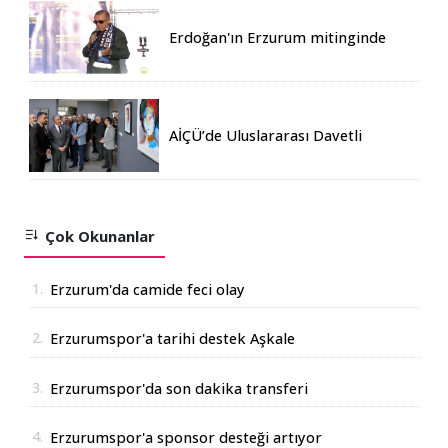
Erdoğan'ın Erzurum mitinginde
katılım rekoru kırıldı
AİÇÜ’de Uluslararası Davetli
Karma Sergi Açıldı
Çok Okunanlar
1.
Erzurum'da camide feci olay
2.
Erzurumspor'a tarihi destek Aşkale
Çimento'dan geldi
3.
Erzurumspor'da son dakika transferi
4.
Erzurumspor'a sponsor desteği artıyor