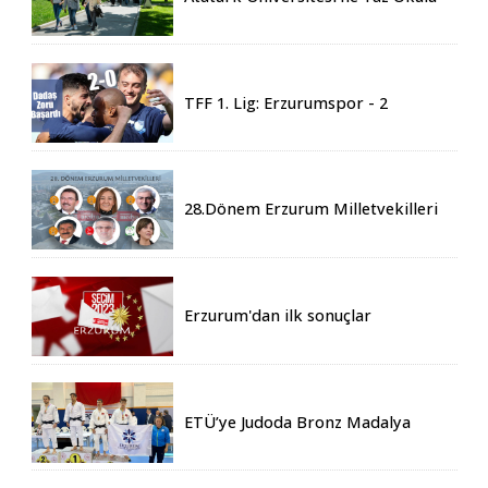
İçin 155 Üniversiteden Öğrenci
Geldi
TFF 1. Lig: Erzurumspor - 2
Boluspor - 0
28.Dönem Erzurum Milletvekilleri
Belli Oldu
Erzurum'dan ilk sonuçlar
ETÜ’ye Judoda Bronz Madalya