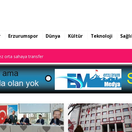
z orta sahaya transfer
r
Erzurumspor
Dünya
Kültür
Teknoloji
Sağlı
z orta sahaya transfer
z orta sahaya transfer