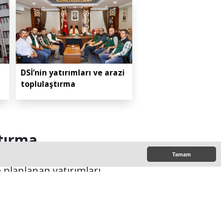
DSİ’nin yatırımları ve arazi
toplulaştırma
ştırma
Tamam
e planlanan yatırımları
e bir araya geldi.
43:00