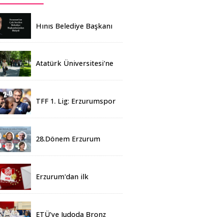
Hınıs Belediye Başkanı
Erdoğan Eren vefat etti
Atatürk Üniversitesi'ne
Yaz Okulu İçin 155
Üniversiteden Öğrenci
Geldi
TFF 1. Lig: Erzurumspor
- 2 Boluspor - 0
28.Dönem Erzurum
Milletvekilleri Belli Oldu
Erzurum'dan ilk
sonuçlar
ETÜ’ye Judoda Bronz