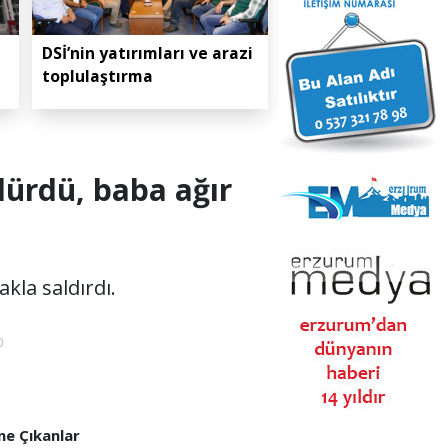
DSİ’nin yatırımları ve arazi
toplulaştırma
dürdü, baba ağır
kla saldırdı.
0
e Çıkanlar