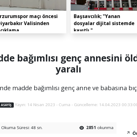
rzurumspor maçı öncesi
Başsavcılık; "Yanan
iyarbakır Valisinden
dosyalar dijital sistemde
açıklama
kayıtlı."
e bağımlısı genç annesini öl
yaralı
sinde madde bağımlısı genç anne ve babasına bıça
Yayın: 14 Nisan 2023 - Cuma - Güncelleme: 14.04.2023 00:33:0
ASAYIŞ
Okuma Süresi: 48 sn.
2851
okunma
Ön