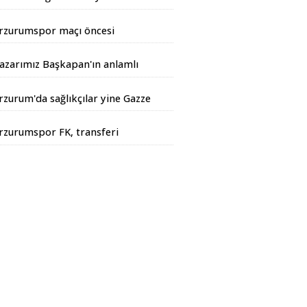
andarma Operasyonu
rzurumspor maçı öncesi
iyarbakır Valisinden açıklama
azarımız Başkapan'ın anlamlı
azısı...
rzurum'da sağlıkçılar yine Gazze
çin yürüdüler
rzurumspor FK, transferi
esmen duyurdu