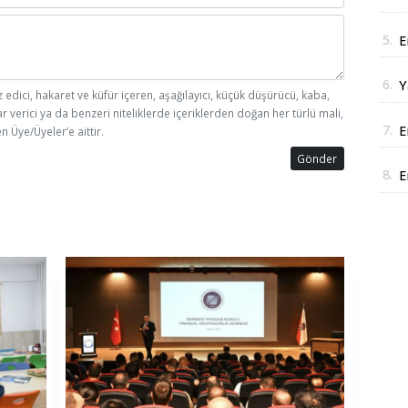
J
5.
E
D
6.
Y
z edici, hakaret ve küfür içeren, aşağılayıcı, küçük düşürücü, kaba,
y
ar verici ya da benzeri niteliklerde içeriklerden doğan her türlü mali,
7.
E
n Üye/Üyeler’e aittir.
i
Gönder
8.
E
r