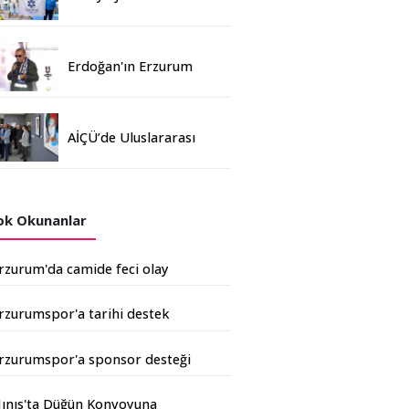
Madalya
Erdoğan'ın Erzurum
mitinginde katılım
rekoru kırıldı
AİÇÜ’de Uluslararası
Davetli Karma Sergi
Açıldı
k Okunanlar
rzurum'da camide feci olay
rzurumspor'a tarihi destek
şkale Çimento'dan geldi
rzurumspor'a sponsor desteği
rtıyor
ınıs'ta Düğün Konvoyuna