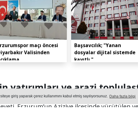
rzurumspor maçı öncesi
Başsavcılık; "Yanan
iyarbakır Valisinden
dosyalar dijital sistemde
açıklama
kayıtlı."
in yatırımları ve arazi toplula
 siteye giriş yaparak çerez kullanımını kabul etmiş sayılıyorsunuz.
Daha fazla bilgi
 heyeti, Erzurum’un Aziziye ilçesinde yürütülen v
ere Aziziye Belediye Başkanı Emrullah Akpunar il
Yayın: 07 Ağustos 2026 - Cuma - Güncelleme: 07.08.2026 14:
EDIYELER