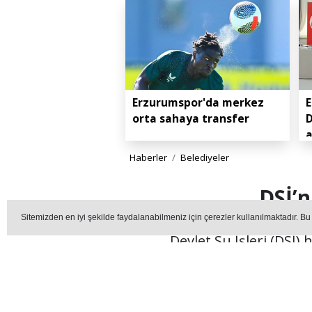
Erzurumspor'da merkez
E
orta sahaya transfer
D
Haberler
Belediyeler
DSİ’n
Sitemizden en iyi şekilde faydalanabilmeniz için çerezler kullanılmaktadır. Bu
Devlet Su İşleri (DSİ)
değerlendirmek üz
BEL