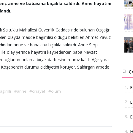
enç anne ve babasına bıçakla saldırdı. Anne hayatını
landı.
ağlı Saltuklu Mahallesi Güvenlik Caddesi’nde bulunan Özçağrı
elen olayda madde bağımlısı olduğu belirtilen Ahmet Yavuz
dından anne ve babasına bıçakla saldırdı. Anne Serpil
i ile olay yerinde hayatını kaybederken baba Nevzat
 oğlunun onlarca bıçak darbesine maruz kaldı. Ağır yaralı
 Köşebent’in durumu ciddiyetini koruyor. Saldırgan arbede
Ço
1.
E
ağımlı
#anne
#cinayet
#ölüm
2.
E
A
3.
E
a
4.
H