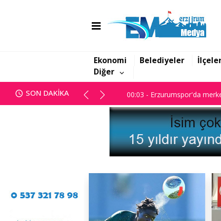
00:03 - Erzurumspor'da merke
Ekonomi
Belediyeler
İlçele
Diğer
00:03 - Erzurumspor'da merke
SON DAKİKA
00:03 - Erzurumspor'da merke