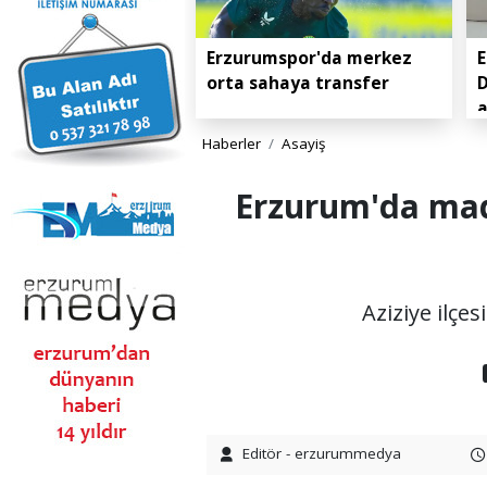
Erzurumspor'da merkez
E
orta sahaya transfer
D
Haberler
Asayiş
Erzurum'da madd
Aziziye ilçe
Editör - erzurummedya