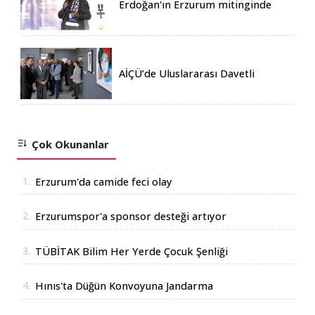
Erdoğan'ın Erzurum mitinginde
katılım rekoru kırıldı
AİÇÜ’de Uluslararası Davetli
Karma Sergi Açıldı
Çok Okunanlar
1.
Erzurum'da camide feci olay
2.
Erzurumspor'a sponsor desteği artıyor
3.
TÜBİTAK Bilim Her Yerde Çocuk Şenliği
Erzurum'da
4.
Hınıs'ta Düğün Konvoyuna Jandarma
Operasyonu