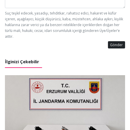
Suç teşkil edecek, yasadışı, tehditkar, rahatsız edici, hakaret ve küfür
içeren, aşağılayıcı, küçük düşürücü, kaba, müstehcen, ahlaka aykırı, kişilik
haklarına zarar verici ya da benzeri niteliklerde içeriklerden doğan her
türlü mali, hukuki, cezai, idari sorumluluk içeriği gönderen Üye/Üyeler’e
aittir.
Gönder
İlginizi Çekebilir