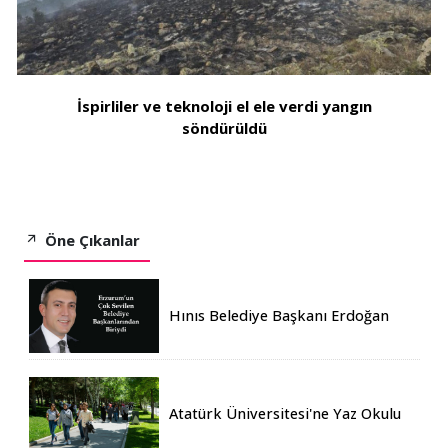
İspirliler ve teknoloji el ele verdi yangın
söndürüldü
Öne Çıkanlar
Hınıs Belediye Başkanı Erdoğan
Eren vefat etti
Atatürk Üniversitesi'ne Yaz Okulu
İçin 155 Üniversiteden Öğrenci