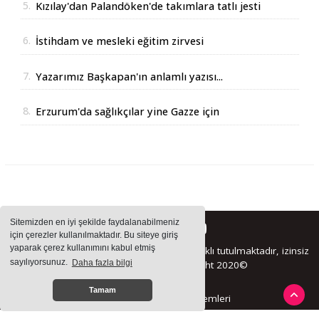
5.
Kızılay'dan Palandöken'de takımlara tatlı jesti
6.
İstihdam ve mesleki eğitim zirvesi
7.
Yazarımız Başkapan'ın anlamlı yazısı...
8.
Erzurum'da sağlıkçılar yine Gazze için
yürüdüler
Sitemizden en iyi şekilde faydalanabilmeniz
için çerezler kullanılmaktadır. Bu siteye giriş
yaparak çerez kullanımını kabul etmiş
Sitemizde bulunan içeriklerin tüm hakları saklı tutulmaktadır, izinsiz
sayılıyorsunuz.
Daha fazla bilgi
içerikler kullanılamaz. Copyright 2020©
Tamam
Haber Yazılımı:
Haber Sistemleri