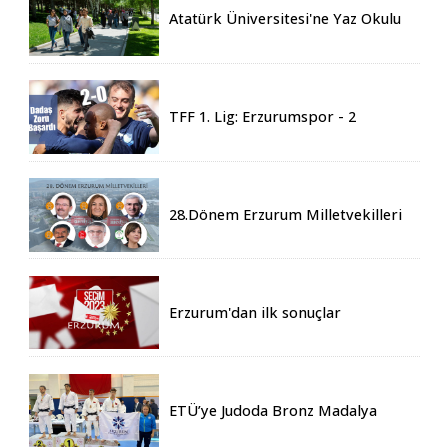
Atatürk Üniversitesi'ne Yaz Okulu
İçin 155 Üniversiteden Öğrenci
Geldi
TFF 1. Lig: Erzurumspor - 2
Boluspor - 0
28.Dönem Erzurum Milletvekilleri
Belli Oldu
Erzurum'dan ilk sonuçlar
ETÜ’ye Judoda Bronz Madalya