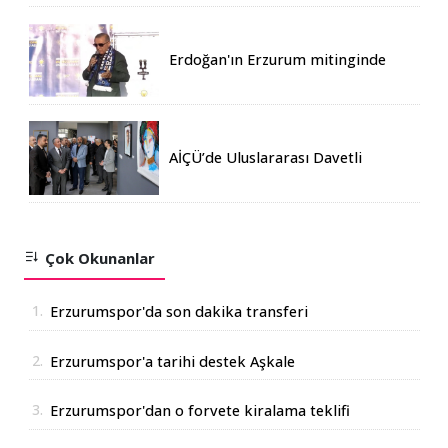
Erdoğan'ın Erzurum mitinginde
katılım rekoru kırıldı
AİÇÜ’de Uluslararası Davetli
Karma Sergi Açıldı
Çok Okunanlar
1.
Erzurumspor'da son dakika transferi
2.
Erzurumspor'a tarihi destek Aşkale
Çimento'dan geldi
3.
Erzurumspor'dan o forvete kiralama teklifi