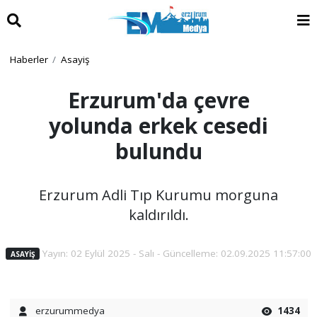
Haberler
Asayiş
Erzurum'da çevre
yolunda erkek cesedi
bulundu
Erzurum Adli Tıp Kurumu morguna
kaldırıldı.
Yayın: 02 Eylül 2025 - Salı - Güncelleme: 02.09.2025 11:57:00
ASAYIŞ
erzurummedya
1434