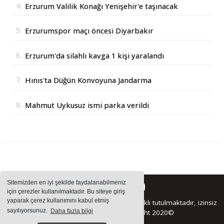
4.
Erzurum Valilik Konağı Yenişehir'e taşınacak
5.
Erzurumspor maçı öncesi Diyarbakır
Valisinden açıklama
6.
Erzurum'da silahlı kavga 1 kişi yaralandı
7.
Hınıs'ta Düğün Konvoyuna Jandarma
Operasyonu
8.
Mahmut Uykusuz ismi parka verildi
Sitemizden en iyi şekilde faydalanabilmeniz
için çerezler kullanılmaktadır. Bu siteye giriş
yaparak çerez kullanımını kabul etmiş
Sitemizde bulunan içeriklerin tüm hakları saklı tutulmaktadır, izinsiz
sayılıyorsunuz.
Daha fazla bilgi
içerikler kullanılamaz. Copyright 2020©