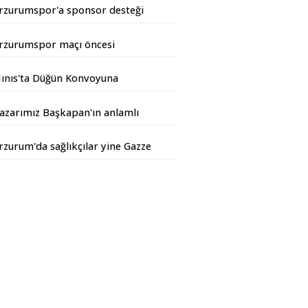
rzurumspor'a sponsor desteği
rtıyor
rzurumspor maçı öncesi
iyarbakır Valisinden açıklama
ınıs'ta Düğün Konvoyuna
andarma Operasyonu
azarımız Başkapan'ın anlamlı
azısı...
rzurum'da sağlıkçılar yine Gazze
çin yürüdüler