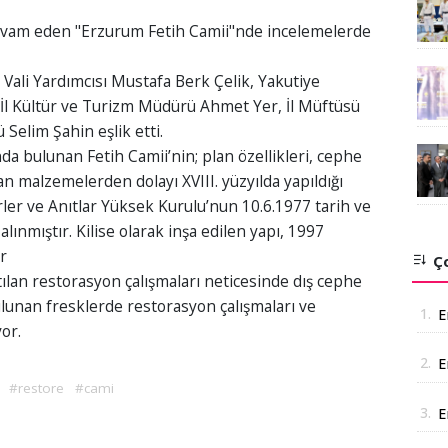
devam eden "Erzurum Fetih Camii"nde incelemelerde
a Vali Yardımcısı Mustafa Berk Çelik, Yakutiye
İl Kültür ve Turizm Müdürü Ahmet Yer, İl Müftüsü
 Selim Şahin eşlik etti.
da bulunan Fetih Camii’nin; plan özellikleri, cephe
n malzemelerden dolayı XVIII. yüzyılda yapıldığı
ler ve Anıtlar Yüksek Kurulu’nun 10.6.1977 tarih ve
alınmıştır. Kilise olarak inşa edilen yapı, 1997
r
Ço
atılan restorasyon çalışmaları neticesinde dış cephe
bulunan fresklerde restorasyon çalışmaları ve
1.
E
or.
2.
E
#restore
#cami
A
3.
E
t