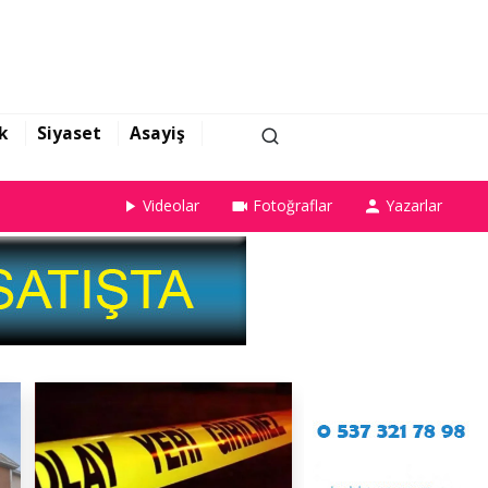
k
Siyaset
Asayiş
Videolar
Fotoğraflar
Yazarlar