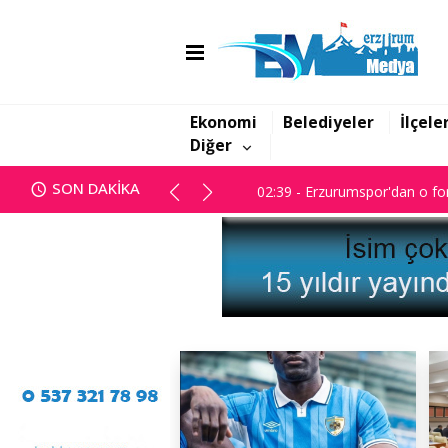
01:47 - Erzurum BB Meclisi ka
02:39 - Erzurumspor'dan o for
Ekonomi
Belediyeler
İlçele
Diğer
01:47 - Erzurum BB Meclisi ka
SON DAKİKA
02:39 - Erzurumspor'dan o for