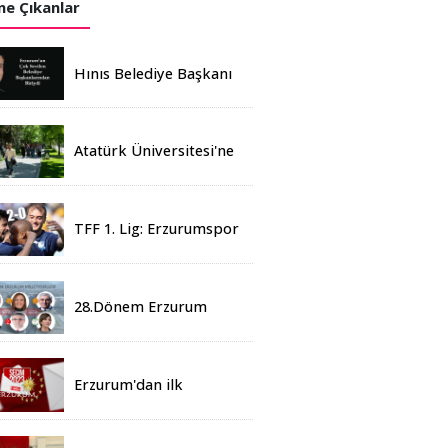
e Çıkanlar
Hınıs Belediye Başkanı
Erdoğan Eren vefat etti
Atatürk Üniversitesi'ne
Yaz Okulu İçin 155
Üniversiteden Öğrenci
Geldi
TFF 1. Lig: Erzurumspor
- 2 Boluspor - 0
28.Dönem Erzurum
Milletvekilleri Belli Oldu
Erzurum'dan ilk
sonuçlar