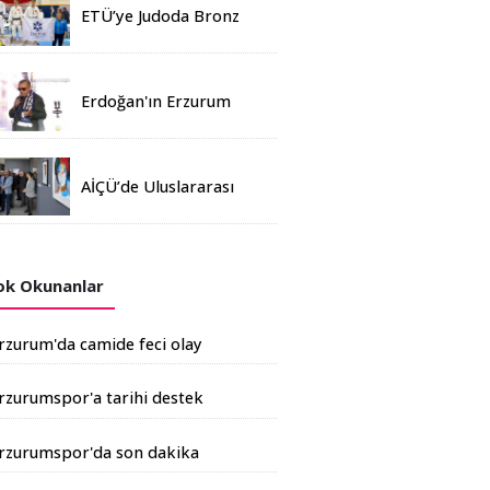
ETÜ’ye Judoda Bronz
Madalya
Erdoğan'ın Erzurum
mitinginde katılım
rekoru kırıldı
AİÇÜ’de Uluslararası
Davetli Karma Sergi
Açıldı
k Okunanlar
rzurum'da camide feci olay
rzurumspor'a tarihi destek
şkale Çimento'dan geldi
rzurumspor'da son dakika
ransferi