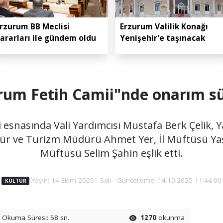
rzurum BB Meclisi
Erzurum Valilik Konağı
ararları ile gündem oldu
Yenişehir'e taşınacak
rum Fetih Camii"nde onarım s
eri esnasında Vali Yardımcısı Mustafa Berk Çelik, 
tür ve Turizm Müdürü Ahmet Yer, İl Müftüsü Yaşa
Müftüsü Selim Şahin eşlik etti.
Yayın: 14 Ekim 2025 - Salı - Güncelleme: 14.10.2025 11:44:00
KÜLTÜR
Okuma Süresi: 58 sn.
1270
okunma