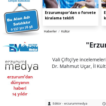
Erzurumspor'dan o forvete
E
kiralama teklifi
k
Haberler
Kültür
"Erzu
Vali Çiftçi'ye incelemel
Dr. Mahmut Uçar, İl Kül
Editör - erzurummedya