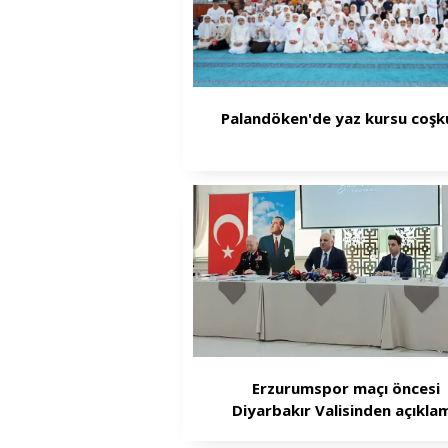
Palandöken'de yaz kursu coşk
Erzurumspor maçı öncesi
Diyarbakır Valisinden açıkla