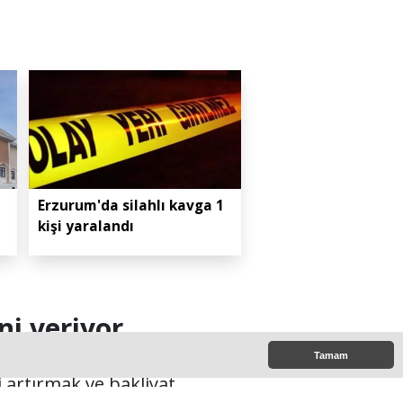
Erzurum'da silahlı kavga 1
kişi yaralandı
i veriyor
Tamam
 artırmak ve bakliyat