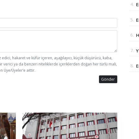
4.
E
a
5.
E
D
6.
H
J
7.
Y
z edici, hakaret ve küfür içeren, aşağılayıcı, küçük düşürücü, kaba,
y
ar verici ya da benzeri niteliklerde içeriklerden doğan her türlü mali,
8.
E
n Üye/Üyeler’e aittir.
i
Gönder