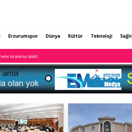
rarları ile gündem oldu
vete kiralama teklifi
r
Erzurumspor
Dünya
Kültür
Teknoloji
Sağlı
rarları ile gündem oldu
vete kiralama teklifi