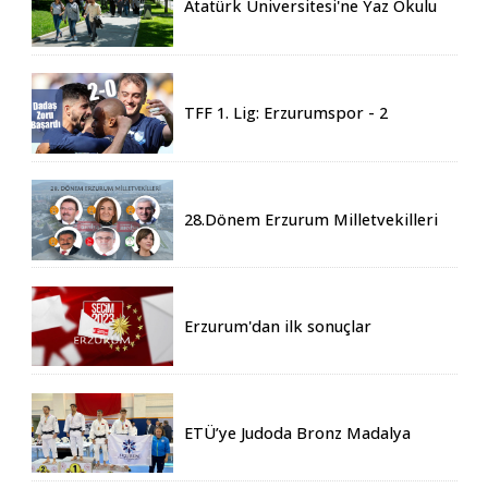
Atatürk Üniversitesi'ne Yaz Okulu
İçin 155 Üniversiteden Öğrenci
Geldi
TFF 1. Lig: Erzurumspor - 2
Boluspor - 0
28.Dönem Erzurum Milletvekilleri
Belli Oldu
Erzurum'dan ilk sonuçlar
ETÜ’ye Judoda Bronz Madalya