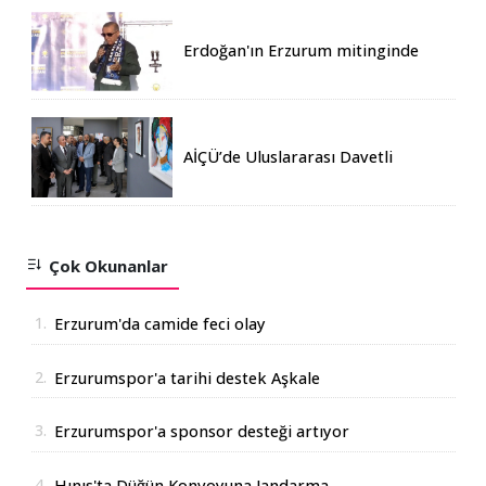
Erdoğan'ın Erzurum mitinginde
katılım rekoru kırıldı
AİÇÜ’de Uluslararası Davetli
Karma Sergi Açıldı
Çok Okunanlar
1.
Erzurum'da camide feci olay
2.
Erzurumspor'a tarihi destek Aşkale
Çimento'dan geldi
3.
Erzurumspor'a sponsor desteği artıyor
4.
Hınıs'ta Düğün Konvoyuna Jandarma