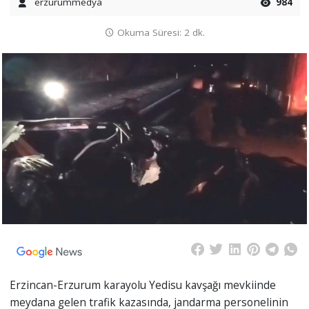
erzurummedya
984
Okuma Süresi: 2 dk.
Erzincan-Erzurum karayolu Yedisu kavşağı mevkiinde
meydana gelen trafik kazasında, jandarma personelinin