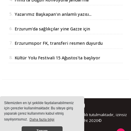
Operasyonu
5.
Yazarımız Başkapan'ın anlamlı yazısı...
6.
Erzurum'da sağlıkçılar yine Gazze için
yürüdüler
7.
Erzurumspor FK, transferi resmen duyurdu
8.
Kültür Yolu Festivali 15 Ağustos'ta başlıyor
Sitemizden en iyi şekilde faydalanabilmeniz
için çerezler kullanılmaktadır. Bu siteye giriş
yaparak çerez kullanımını kabul etmiş
Sitemizde bulunan içeriklerin tüm hakları saklı tutulmaktadır, izinsiz
sayılıyorsunuz.
Daha fazla bilgi
içerikler kullanılamaz. Copyright 2020©
Tamam