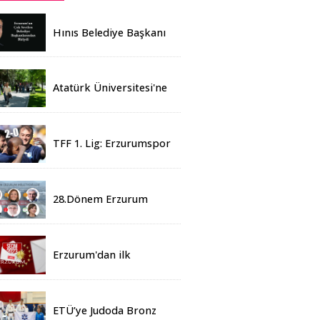
Hınıs Belediye Başkanı
Erdoğan Eren vefat etti
Atatürk Üniversitesi'ne
Yaz Okulu İçin 155
Üniversiteden Öğrenci
Geldi
TFF 1. Lig: Erzurumspor
- 2 Boluspor - 0
28.Dönem Erzurum
Milletvekilleri Belli Oldu
Erzurum'dan ilk
sonuçlar
ETÜ’ye Judoda Bronz