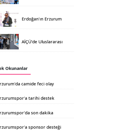
Madalya
Erdoğan'ın Erzurum
mitinginde katılım
rekoru kırıldı
AİÇÜ’de Uluslararası
Davetli Karma Sergi
Açıldı
k Okunanlar
rzurum'da camide feci olay
rzurumspor'a tarihi destek
şkale Çimento'dan geldi
rzurumspor'da son dakika
ransferi
rzurumspor'a sponsor desteği