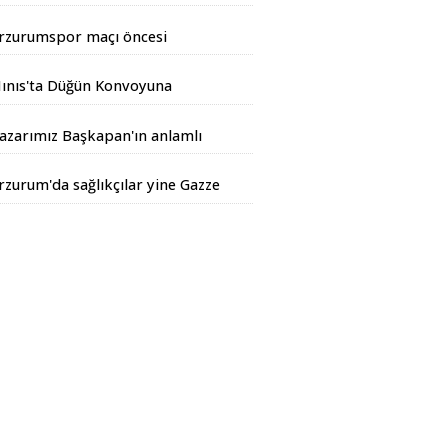
rtıyor
rzurumspor maçı öncesi
iyarbakır Valisinden açıklama
ınıs'ta Düğün Konvoyuna
andarma Operasyonu
azarımız Başkapan'ın anlamlı
azısı...
rzurum'da sağlıkçılar yine Gazze
çin yürüdüler