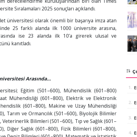
im derecelendirme kuruluşlarından biri olan Times
site Sıralamaları 2025 sonuçları açıklandı.
let üniversitesi olarak önemli bir başarıya imza atan
inde 25 farklı alanda ilk 1000 üniversite arasına,
rasında ise 23 alanda ilk 10’a girerek ulusal ve
ünü kanıtladı.
Ço
niversitesi Arasında…
1.
E
ersitesi; Eğitim (501–600), Mühendislik (601–800)
aat Mühendisliği (601–800), Elektrik ve Elektronik
2.
E
hendislik (601–800), Makine ve Uzay Mühendisliği
A
), Tarım ve Ormancılık (501–600), Biyolojik Bilimler
3.
E
 Veterinerlik Bilimleri (501–600), Tıp ve Sağlık (601–
t
), Diğer Sağlık (601–800), Fizik Bilimleri (601–800),
4.
E
 ve Deniz Bilimleri (601–800), Matematik ve İstatistik