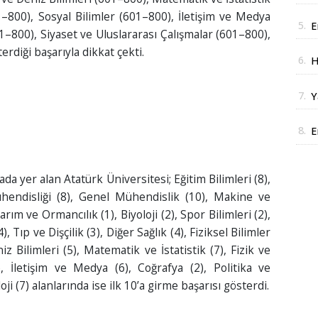
a
–800), Sosyal Bilimler (601–800), İletişim ve Medya
5.
E
1–800), Siyaset ve Uluslararası Çalışmalar (601–800),
D
erdiği başarıyla dikkat çekti.
6.
H
J
7.
Y
y
8.
E
i
ada yer alan Atatürk Üniversitesi; Eğitim Bilimleri (8),
hendisliği (8), Genel Mühendislik (10), Makine ve
arım ve Ormancılık (1), Biyoloji (2), Spor Bilimleri (2),
, Tıp ve Dişçilik (3), Diğer Sağlık (4), Fiziksel Bilimler
iz Bilimleri (5), Matematik ve İstatistik (7), Fizik ve
), İletişim ve Medya (6), Coğrafya (2), Politika ve
oji (7) alanlarında ise ilk 10’a girme başarısı gösterdi.