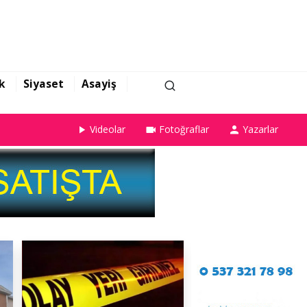
k
Siyaset
Asayiş
Videolar
Fotoğraflar
Yazarlar