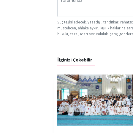
Suç teşkil edecek, yasadışı, tehditkar, rahatsı
müstehcen, ahlaka aykırı, kişilik haklarına zar
hukuki, cezai, idari sorumluluk içeriği göndere
İlginizi Çekebilir