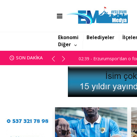
01:47 - Erzurum BB Meclisi ka
Ekonomi
Belediyeler
İlçele
Diğer
02:39 - Erzurumspor'dan o for
SON DAKİKA
01:47 - Erzurum BB Meclisi ka
02:39 - Erzurumspor'dan o for