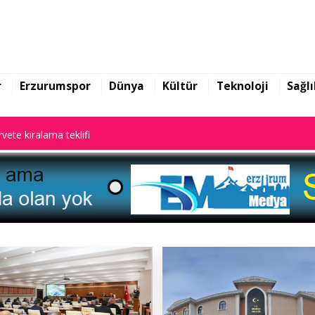
rarları ile gündem oldu
r
Erzurumspor
Dünya
Kültür
Teknoloji
Sağlı
vete kiralama teklifi
rarları ile gündem oldu
vete kiralama teklifi