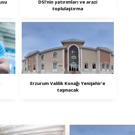
usu
DSİ’nin yatırımları ve arazi
toplulaştırma
e
Erzurum Valilik Konağı Yenişehir'e
taşınacak