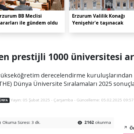
rzurum BB Meclisi
Erzurum Valilik Konağı
ararları ile gündem oldu
Yenişehir'e taşınacak
n prestijli 1000 üniversitesi ar
 yükseköğretim derecelendirme kuruluşlarından 
THE) Dünya Üniversite Sıralamaları 2025 sonuçlar
Yayın: 05 Şubat 2025 - Çarşamba - Güncelleme: 05.02.2025 09:57
ÜNYA
Okuma Süresi: 3 dk.
2162
okunma
Ön