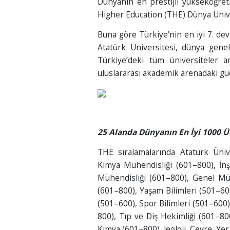
Dünyanın en prestijli yükseköğret
Higher Education (THE) Dünya Üniver
Buna göre Türkiye’nin en iyi 7. dev
Atatürk Üniversitesi, dünya genel
Türkiye’deki tüm üniversiteler a
uluslararası akademik arenadaki güc
25 Alanda Dünyanın En İyi 1000 Ü
THE sıralamalarında Atatürk Üniv
Kimya Mühendisliği (601–800), İnş
Mühendisliği (601–800), Genel Mü
(601–800), Yaşam Bilimleri (501–600
(501–600), Spor Bilimleri (501–600),
800), Tıp ve Diş Hekimliği (601–800
Kimya (601–800), Jeoloji, Çevre, Yer