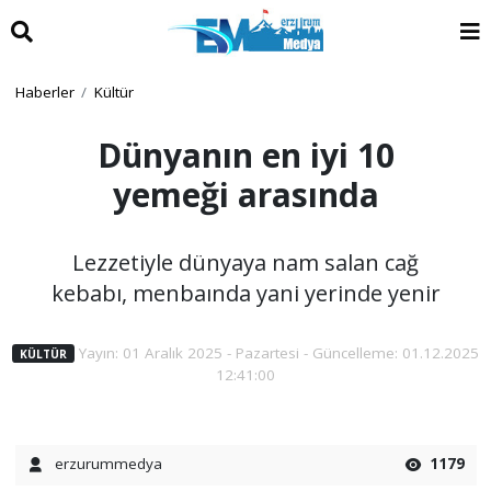
Haberler
Kültür
Dünyanın en iyi 10
yemeği arasında
Lezzetiyle dünyaya nam salan cağ
kebabı, menbaında yani yerinde yenir
Yayın: 01 Aralık 2025 - Pazartesi - Güncelleme: 01.12.2025
KÜLTÜR
12:41:00
erzurummedya
1179