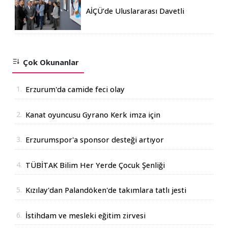
AİÇÜ’de Uluslararası Davetli
Karma Sergi Açıldı
Çok Okunanlar
1.
Erzurum'da camide feci olay
2.
Kanat oyuncusu Gyrano Kerk imza için
Erzurum'da
3.
Erzurumspor'a sponsor desteği artıyor
4.
TÜBİTAK Bilim Her Yerde Çocuk Şenliği
Erzurum'da
5.
Kızılay'dan Palandöken'de takımlara tatlı jesti
6.
İstihdam ve mesleki eğitim zirvesi