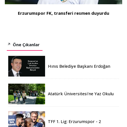
Erzurumspor FK, transferi resmen duyurdu
Öne Çıkanlar
Hınıs Belediye Başkanı Erdoğan
Eren vefat etti
Atatürk Üniversitesi'ne Yaz Okulu
İçin 155 Üniversiteden Öğrenci
Geldi
TFF 1. Lig: Erzurumspor - 2
Boluspor - 0