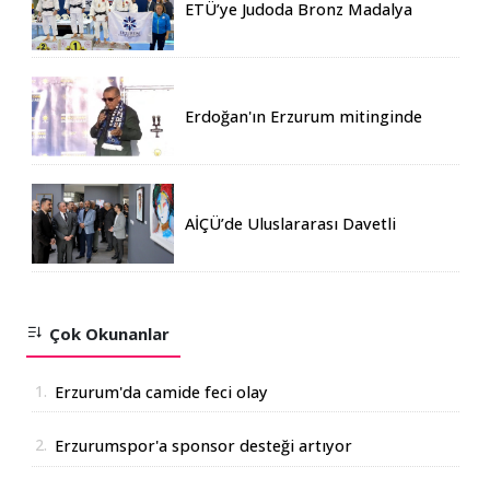
ETÜ’ye Judoda Bronz Madalya
Erdoğan'ın Erzurum mitinginde
katılım rekoru kırıldı
AİÇÜ’de Uluslararası Davetli
Karma Sergi Açıldı
Çok Okunanlar
1.
Erzurum'da camide feci olay
2.
Erzurumspor'a sponsor desteği artıyor