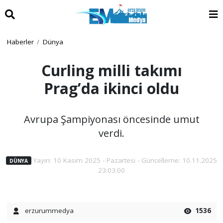
Haberler
Dünya
Curling milli takımı
Prag’da ikinci oldu
Avrupa Şampiyonası öncesinde umut
verdi.
Yayın: 10 Kasım 2025 - Pazartesi - Güncelleme: 10.11.2025
DÜNYA
23:03:00
erzurummedya
1536