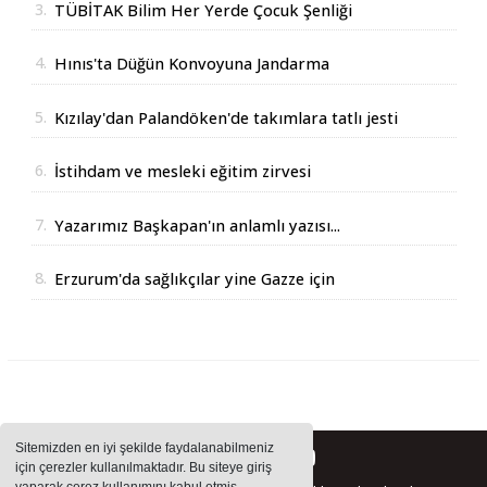
3.
TÜBİTAK Bilim Her Yerde Çocuk Şenliği
Erzurum'da
4.
Hınıs'ta Düğün Konvoyuna Jandarma
Operasyonu
5.
Kızılay'dan Palandöken'de takımlara tatlı jesti
6.
İstihdam ve mesleki eğitim zirvesi
7.
Yazarımız Başkapan'ın anlamlı yazısı...
8.
Erzurum'da sağlıkçılar yine Gazze için
yürüdüler
Sitemizden en iyi şekilde faydalanabilmeniz
için çerezler kullanılmaktadır. Bu siteye giriş