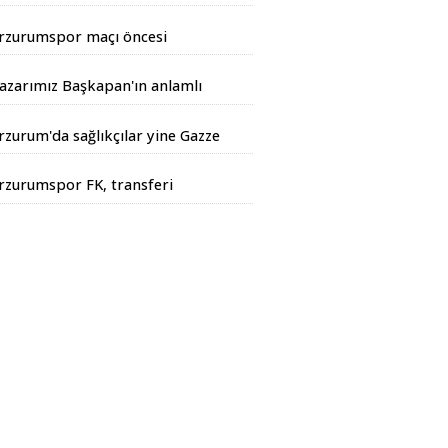
andarma Operasyonu
rzurumspor maçı öncesi
iyarbakır Valisinden açıklama
azarımız Başkapan'ın anlamlı
azısı...
rzurum'da sağlıkçılar yine Gazze
çin yürüdüler
rzurumspor FK, transferi
esmen duyurdu