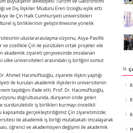
urum Büyükşehir Belediyesi Turizm ve Gastronomi
i ve Dış İlişkiler Müdürü Eren İzcioğlu eşlik etti.
iye ile Çin Halk Cumhuriyeti üniversiteleri
ürel iş birliklerinin geliştirilmesine yönelik
itesinin uluslararasılaşma vizyonu, Asya-Pasifik
 ve özellikle Çin ile yürütülen ortak projeler ele
Çin akademik ziyareti çerçevesinde imzalanan
i ülke üniversiteleri arasındaki iş birliğini somut
Ço
r. Ahmet Hacımüftüoğlu, ziyarete ilişkin yaptığı
ti ile kurulan akademik ilişkilerin üniversitenin
1.
E
em taşıdığını ifade etti. Prof. Dr. Hacımüftüoğlu,
 vizyonu doğrultusunda, dünyanın önde gelen
2.
E
sürdürülebilir iş birlikleri kurmayı öncelikli
A
u kapsamda gerçekleştirdiğimiz Çin ziyaretimizde;
3.
E
itesi ile akademik iş birliği mutabakatı imzalayarak
a
ması, öğrenci ve akademisyen değişimi ile akademik
4.
H