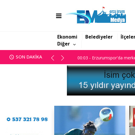
00:03 - Erzurumspor'da merke
Ekonomi
Belediyeler
İlçele
Diğer
00:03 - Erzurumspor'da merke
SON DAKİKA
00:03 - Erzurumspor'da merke