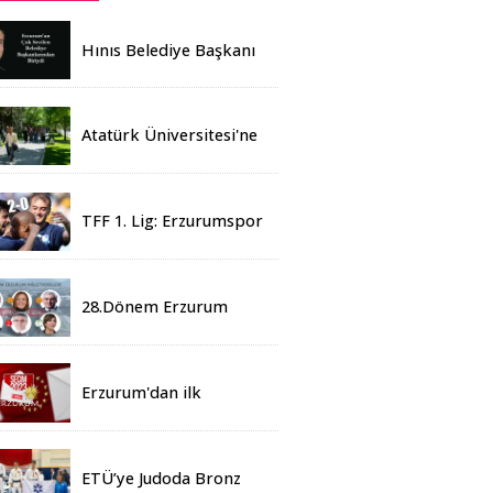
Hınıs Belediye Başkanı
Erdoğan Eren vefat etti
Atatürk Üniversitesi'ne
Yaz Okulu İçin 155
Üniversiteden Öğrenci
Geldi
TFF 1. Lig: Erzurumspor
- 2 Boluspor - 0
28.Dönem Erzurum
Milletvekilleri Belli Oldu
Erzurum'dan ilk
sonuçlar
ETÜ’ye Judoda Bronz