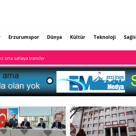
z orta sahaya transfer
r
Erzurumspor
Dünya
Kültür
Teknoloji
Sağlı
z orta sahaya transfer
z orta sahaya transfer