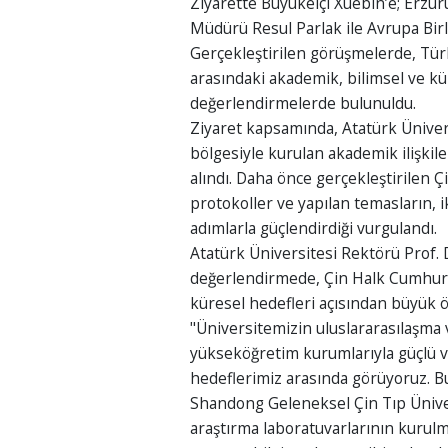
Ziyarette Büyükelçi Xuebin’e; Erz
Müdürü Resul Parlak ile Avrupa Birliğ
Gerçekleştirilen görüşmelerde, Türk
arasındaki akademik, bilimsel ve kült
değerlendirmelerde bulunuldu.
Ziyaret kapsamında, Atatürk Ünivers
bölgesiyle kurulan akademik ilişkiler
alındı. Daha önce gerçekleştirilen 
protokoller ve yapılan temasların, ik
adımlarla güçlendirdiği vurgulandı.
Atatürk Üniversitesi Rektörü Prof. D
değerlendirmede, Çin Halk Cumhuriye
küresel hedefleri açısından büyük ön
"Üniversitemizin uluslararasılaşma
yükseköğretim kurumlarıyla güçlü ve 
hedeflerimiz arasında görüyoruz. B
Shandong Geleneksel Çin Tıp Ünivers
araştırma laboratuvarlarının kurul