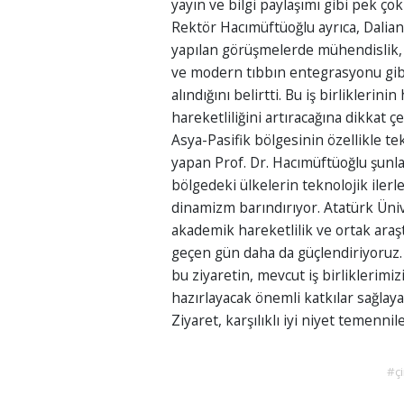
yayın ve bilgi paylaşımı gibi pek çok
Rektör Hacımüftüoğlu ayrıca, Dalian
yapılan görüşmelerde mühendislik, y
ve modern tıbbın entegrasyonu gibi
alındığını belirtti. Bu iş birliklerin
hareketliliğini artıracağına dikkat çe
Asya-Pasifik bölgesinin özellikle tek
yapan Prof. Dr. Hacımüftüoğlu şunla
bölgedeki ülkelerin teknolojik iler
dinamizm barındırıyor. Atatürk Üniv
akademik hareketlilik ve ortak araştı
geçen gün daha da güçlendiriyoruz. 
bu ziyaretin, mevcut iş birliklerimi
hazırlayacak önemli katkılar sağlay
Ziyaret, karşılıklı iyi niyet temenni
#ç