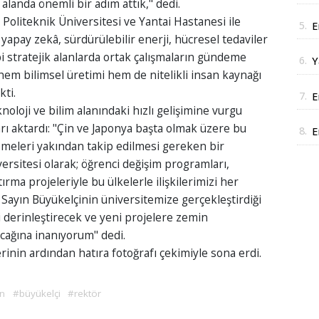
 alanda önemli bir adım attık," dedi.
J
 Politeknik Üniversitesi ve Yantai Hastanesi ile
5.
E
apay zekâ, sürdürülebilir enerji, hücresel tedaviler
D
 stratejik alanlarda ortak çalışmaların gündeme
6.
Y
in hem bilimsel üretimi hem de nitelikli insan kaynağı
y
kti.
7.
E
noloji ve bilim alanındaki hızlı gelişimine vurgu
i
rı aktardı: "Çin ve Japonya başta olmak üzere bu
8.
E
lemeleri yakından takip edilmesi gereken bir
r
ersitesi olarak; öğrenci değişim programları,
rma projeleriyle bu ülkelerle ilişkilerimizi her
Sayın Büyükelçinin üniversitemize gerçekleştirdiği
zi derinleştirecek ve yeni projelere zemin
acağına inanıyorum" dedi.
lerinin ardından hatıra fotoğrafı çekimiyle sona erdi.
in
#büyükelçi
#rektör