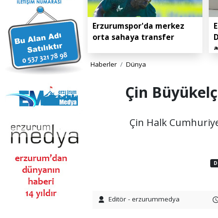
Erzurumspor'da merkez
E
orta sahaya transfer
D
Haberler
Dünya
Çin Büyükelç
Çin Halk Cumhuriye
D
Editör - erzurummedya