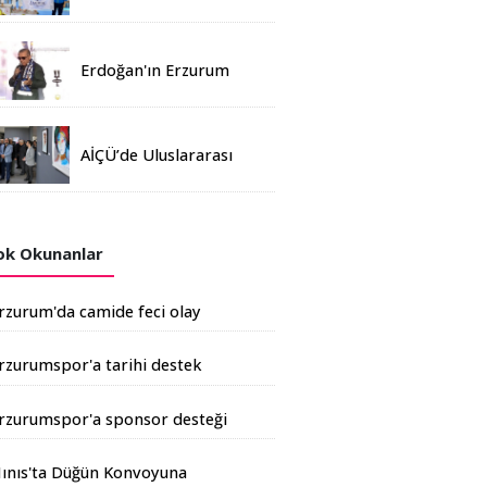
Madalya
Erdoğan'ın Erzurum
mitinginde katılım
rekoru kırıldı
AİÇÜ’de Uluslararası
Davetli Karma Sergi
Açıldı
k Okunanlar
rzurum'da camide feci olay
rzurumspor'a tarihi destek
şkale Çimento'dan geldi
rzurumspor'a sponsor desteği
rtıyor
ınıs'ta Düğün Konvoyuna