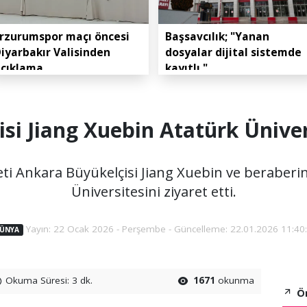
rzurumspor maçı öncesi
Başsavcılık; "Yanan
iyarbakır Valisinden
dosyalar dijital sistemde
açıklama
kayıtlı."
isi Jiang Xuebin Atatürk Üniver
ti Ankara Büyükelçisi Jiang Xuebin ve beraberin
Üniversitesini ziyaret etti.
Yayın: 22 Ocak 2026 - Perşembe - Güncelleme: 22.01.2026 11:40
ÜNYA
Okuma Süresi: 3 dk.
1671
okunma
Ön