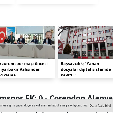
rzurumspor maçı öncesi
Başsavcılık; "Yanan
iyarbakır Valisinden
dosyalar dijital sistemde
açıklama
kayıtlı."
mspor FK: 0 - Corendon Alanya
 siteye giriş yaparak çerez kullanımını kabul etmiş sayılıyorsunuz.
Daha fazla bilgi