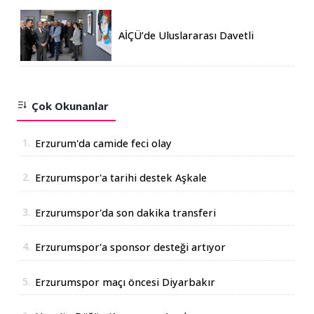
AİÇÜ’de Uluslararası Davetli
Karma Sergi Açıldı
Çok Okunanlar
1.
Erzurum'da camide feci olay
2.
Erzurumspor'a tarihi destek Aşkale
Çimento'dan geldi
3.
Erzurumspor'da son dakika transferi
4.
Erzurumspor'a sponsor desteği artıyor
5.
Erzurumspor maçı öncesi Diyarbakır
Valisinden açıklama