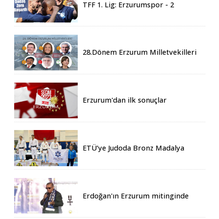
TFF 1. Lig: Erzurumspor - 2
Boluspor - 0
28.Dönem Erzurum Milletvekilleri
Belli Oldu
Erzurum'dan ilk sonuçlar
ETÜ’ye Judoda Bronz Madalya
Erdoğan'ın Erzurum mitinginde
katılım rekoru kırıldı