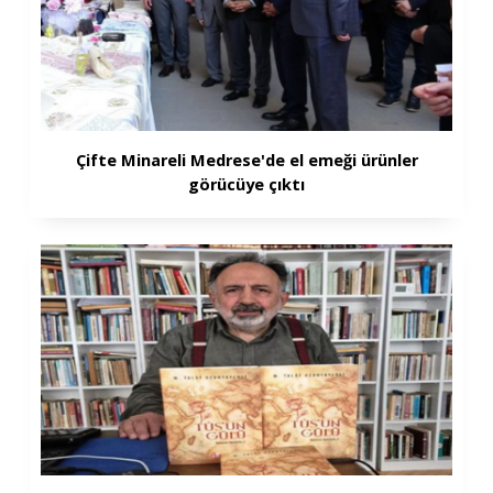
Çifte Minareli Medrese'de el emeği ürünler
görücüye çıktı