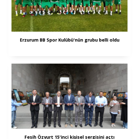
Erzurum BB Spor Kulübü'nün grubu belli oldu
Fesih Özyurt 15'inci kişisel sergisini açtı