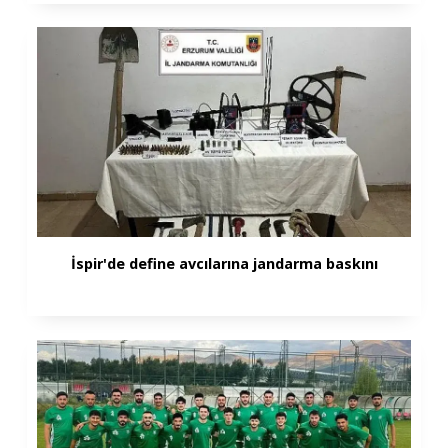
İspir'de define avcılarına jandarma baskını