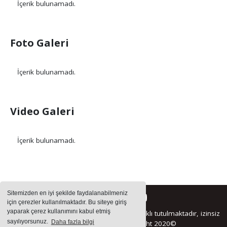
İçerik bulunamadı.
Foto Galeri
İçerik bulunamadı.
Video Galeri
İçerik bulunamadı.
Sitemizden en iyi şekilde faydalanabilmeniz
için çerezler kullanılmaktadır. Bu siteye giriş
yaparak çerez kullanımını kabul etmiş
Sitemizde bulunan içeriklerin tüm hakları saklı tutulmaktadır, izinsiz
sayılıyorsunuz.
Daha fazla bilgi
içerikler kullanılamaz. Copyright 2020©