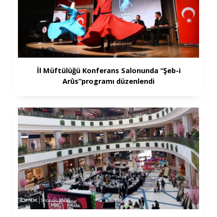
İl Müftülüğü Konferans Salonunda “Şeb-i
Arûs”programı düzenlendi