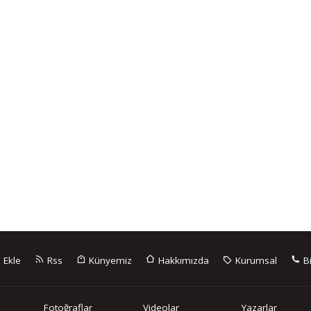
 Ekle
Rss
Künyemiz
Hakkımızda
Kurumsal
Bi
Fotoğraflar
Videolar
Yazarlar