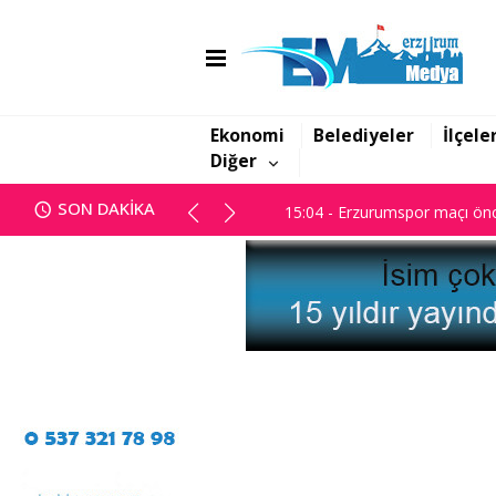
14:45 - Başsavcılık; "Yanan dos
15:04 - Erzurumspor maçı önc
Ekonomi
Belediyeler
İlçele
Diğer
14:45 - Başsavcılık; "Yanan dos
SON DAKİKA
15:04 - Erzurumspor maçı önc