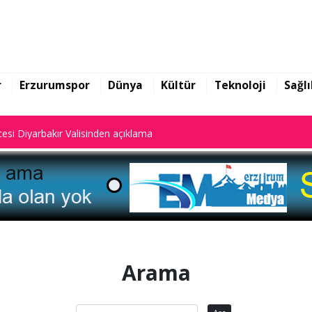
yalar dijital sistemde kayıtlı."
esi Diyarbakır Valisinden açıklama
r
Erzurumspor
Dünya
Kültür
Teknoloji
Sağlı
yalar dijital sistemde kayıtlı."
esi Diyarbakır Valisinden açıklama
Arama