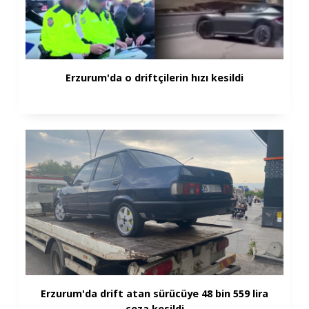
Erzurum'da o driftçilerin hızı kesildi
Erzurum'da drift atan sürücüye 48 bin 559 lira
ceza kesildi