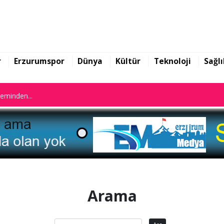
n istifa etti
leminden...
r
Erzurumspor
Dünya
Kültür
Teknoloji
Sağlı
n istifa etti
leminden...
Arama