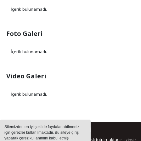
İçerik bulunamadı.
Foto Galeri
İçerik bulunamadı.
Video Galeri
İçerik bulunamadı.
Sitemizden en iyi şekilde faydalanabilmeniz
için çerezler kullanılmaktadır. Bu siteye giriş
yaparak çerez kullanımını kabul etmiş
Sitemizde bulunan içeriklerin tüm hakları saklı tutulmaktadır, izinsiz