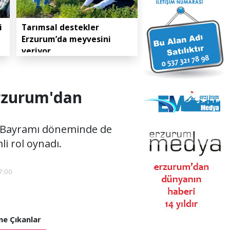
i
Tarımsal destekler
Erzurum’da meyvesini
veriyor
Erzurum'dan
n Bayramı döneminde de
i rol oynadı.
7:00
e Çıkanlar