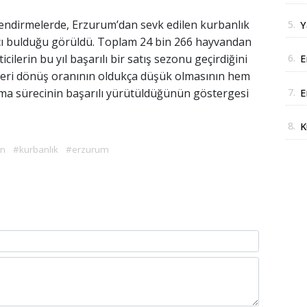
J
endirmelerde, Erzurum’dan sevk edilen kurbanlık
5.
Y
ı bulduğu görüldü. Toplam 24 bin 266 hayvandan
y
6.
cilerin bu yıl başarılı bir satış sezonu geçirdiğini
E
, geri dönüş oranının oldukça düşük olmasının hem
i
7.
ma sürecinin başarılı yürütüldüğünün göstergesi
E
r
8.
K
A
in
#kurbanlık
#erzurum