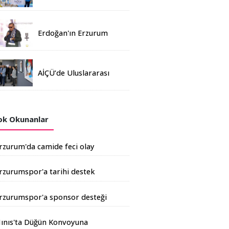
Madalya
Erdoğan'ın Erzurum
mitinginde katılım
rekoru kırıldı
AİÇÜ’de Uluslararası
Davetli Karma Sergi
Açıldı
k Okunanlar
rzurum'da camide feci olay
rzurumspor'a tarihi destek
şkale Çimento'dan geldi
rzurumspor'a sponsor desteği
rtıyor
ınıs'ta Düğün Konvoyuna