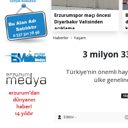
Erzurumspor maçı öncesi
B
Diyarbakır Valisinden
d
açıklama
k
Haberler
Yaşam
3 milyon 3
Türkiye'nin önemli ha
ülke genelin
YA
Editör -