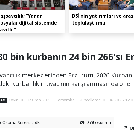
aşsavcılık; "Yanan
DSİ’nin yatırımları ve araz
osyalar dijital sistemde
toplulaştırma
ayıtlı."
30 bin kurbanın 24 bin 266'sı 
yvancılık merkezlerinden Erzurum, 2026 Kurba
deki kurbanlık ihtiyacının karşılanmasında öneml
Yayın: 03 Haziran 2026 - Çarşamba - Güncelleme: 03.06.2026 12:0
ŞAM
Okuma Süresi: 2 dk.
779
okunma
Ön