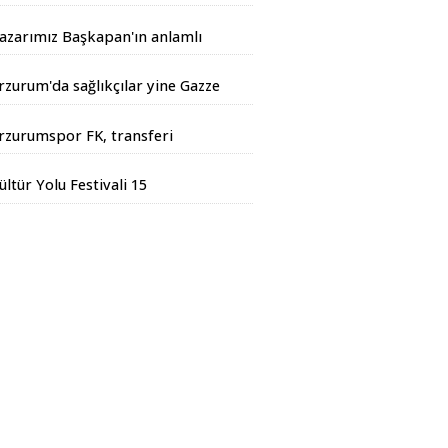
andarma Operasyonu
azarımız Başkapan'ın anlamlı
azısı...
rzurum'da sağlıkçılar yine Gazze
çin yürüdüler
rzurumspor FK, transferi
esmen duyurdu
ültür Yolu Festivali 15
ğustos'ta başlıyor