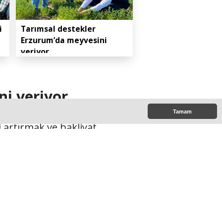
i
Tarımsal destekler
Erzurum’da meyvesini
veriyor
i veriyor
Tamam
 artırmak ve bakliyat
smeden devam ediyor.
:00
e Çıkanlar