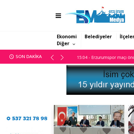
14:45 - Başsavcılık; "Yanan dos
15:04 - Erzurumspor maçı önc
Ekonomi
Belediyeler
İlçele
Diğer
14:45 - Başsavcılık; "Yanan dos
SON DAKİKA
15:04 - Erzurumspor maçı önc