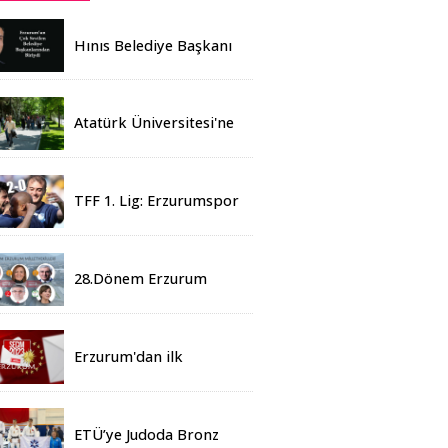
Hınıs Belediye Başkanı
Erdoğan Eren vefat etti
Atatürk Üniversitesi'ne
Yaz Okulu İçin 155
Üniversiteden Öğrenci
Geldi
TFF 1. Lig: Erzurumspor
- 2 Boluspor - 0
28.Dönem Erzurum
Milletvekilleri Belli Oldu
Erzurum'dan ilk
sonuçlar
ETÜ’ye Judoda Bronz