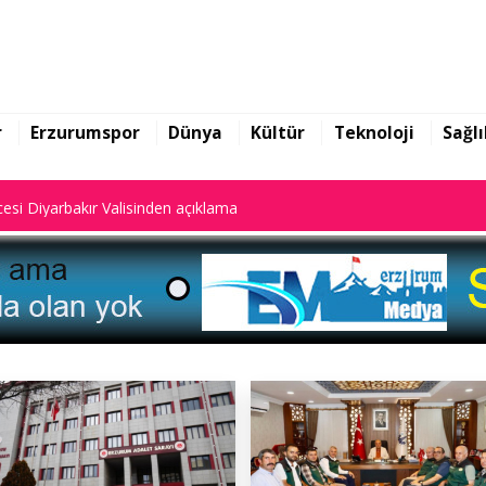
yalar dijital sistemde kayıtlı."
esi Diyarbakır Valisinden açıklama
r
Erzurumspor
Dünya
Kültür
Teknoloji
Sağlı
yalar dijital sistemde kayıtlı."
esi Diyarbakır Valisinden açıklama