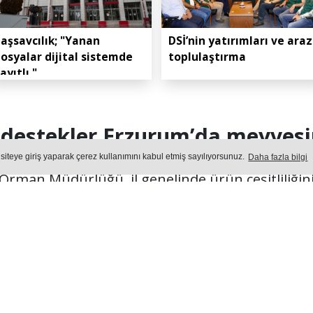
aşsavcılık; "Yanan
DSİ’nin yatırımları ve araz
osyalar dijital sistemde
toplulaştırma
ayıtlı."
 destekler Erzurum’da meyvesin
 siteye giriş yaparak çerez kullanımını kabul etmiş sayılıyorsunuz.
Daha fazla bilgi
Orman Müdürlüğü, il genelinde ürün çeşitliliğini
tırmak amacıyla başlattığı çalışmalarına hız ke
Yayın: 07 Ağustos 2026 - Cuma - Güncelleme: 07.08.2026 14:38
KONOMI
Okuma Süresi: 2 dk.
405
okunma
Ön