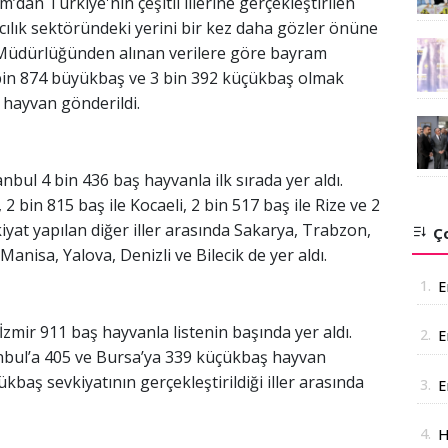
an Türkiye'nin çeşitli illerine gerçekleştirilen
cılık sektöründeki yerini bir kez daha gözler önüne
 Müdürlüğünden alınan verilere göre bayram
in 874 büyükbaş ve 3 bin 392 küçükbaş olmak
 hayvan gönderildi.
bul 4 bin 436 baş hayvanla ilk sırada yer aldı.
 2 bin 815 baş ile Kocaeli, 2 bin 517 baş ile Rize ve 2
kiyat yapılan diğer iller arasında Sakarya, Trabzon,
Ço
Manisa, Yalova, Denizli ve Bilecik de yer aldı.
1.
E
zmir 911 baş hayvanla listenin başında yer aldı.
2.
E
anbul’a 405 ve Bursa’ya 339 küçükbaş hayvan
A
kbaş sevkiyatının gerçekleştirildiği iller arasında
3.
E
a
4.
H