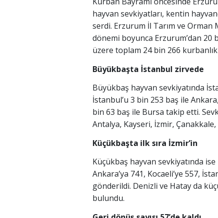
Kurban Bayramı öncesinde Erzurum’d
hayvan sevkiyatları, kentin hayvan
serdi. Erzurum İl Tarım ve Orman
dönemi boyunca Erzurum’dan 20 b
üzere toplam 24 bin 266 kurbanlık
Büyükbaşta İstanbul zirvede
Büyükbaş hayvan sevkiyatında İstan
İstanbul’u 3 bin 253 baş ile Ankara,
bin 63 baş ile Bursa takip etti. Sev
Antalya, Kayseri, İzmir, Çanakkale, 
Küçükbaşta ilk sıra İzmir’in
Küçükbaş hayvan sevkiyatında ise İ
Ankara’ya 741, Kocaeli’ye 557, İst
gönderildi. Denizli ve Hatay da küçü
bulundu.
Geri dönüş sayısı 57’de kaldı