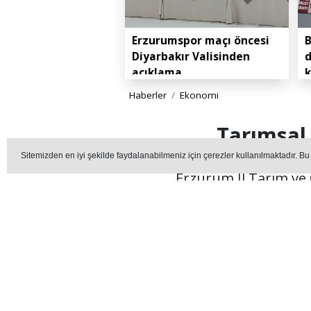
Erzurumspor maçı öncesi
B
Diyarbakır Valisinden
d
açıklama
k
Haberler
Ekonomi
Tarımsal
Sitemizden en iyi şekilde faydalanabilmeniz için çerezler kullanılmaktadır. Bu
Erzurum İl Tarım ve 
üretimini yaygınlaş
E
Editör - erzurummedya