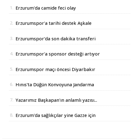
1.
Erzurum'da camide feci olay
2.
Erzurumspor'a tarihi destek Aşkale
Çimento'dan geldi
3.
Erzurumspor'da son dakika transferi
4.
Erzurumspor'a sponsor desteği artıyor
5.
Erzurumspor maçı öncesi Diyarbakır
Valisinden açıklama
6.
Hınıs'ta Düğün Konvoyuna Jandarma
Operasyonu
7.
Yazarımız Başkapan'ın anlamlı yazısı...
8.
Erzurum'da sağlıkçılar yine Gazze için
yürüdüler