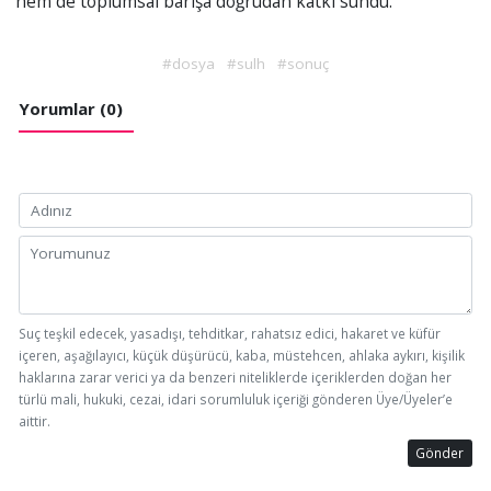
hem de toplumsal barışa doğrudan katkı sundu.
#dosya
#sulh
#sonuç
Yorumlar (0)
Suç teşkil edecek, yasadışı, tehditkar, rahatsız edici, hakaret ve küfür
içeren, aşağılayıcı, küçük düşürücü, kaba, müstehcen, ahlaka aykırı, kişilik
haklarına zarar verici ya da benzeri niteliklerde içeriklerden doğan her
türlü mali, hukuki, cezai, idari sorumluluk içeriği gönderen Üye/Üyeler’e
aittir.
Gönder