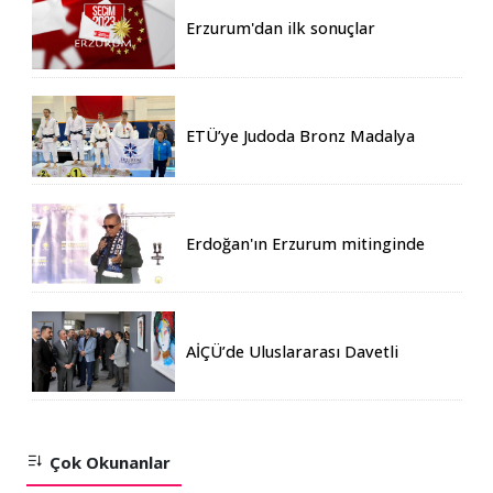
Erzurum'dan ilk sonuçlar
ETÜ’ye Judoda Bronz Madalya
Erdoğan'ın Erzurum mitinginde
katılım rekoru kırıldı
AİÇÜ’de Uluslararası Davetli
Karma Sergi Açıldı
Çok Okunanlar