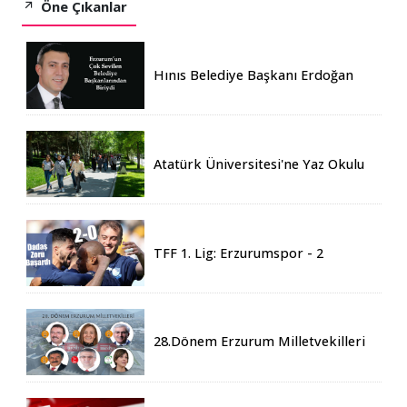
Öne Çıkanlar
Hınıs Belediye Başkanı Erdoğan
Eren vefat etti
Atatürk Üniversitesi'ne Yaz Okulu
İçin 155 Üniversiteden Öğrenci
Geldi
TFF 1. Lig: Erzurumspor - 2
Boluspor - 0
28.Dönem Erzurum Milletvekilleri
Belli Oldu