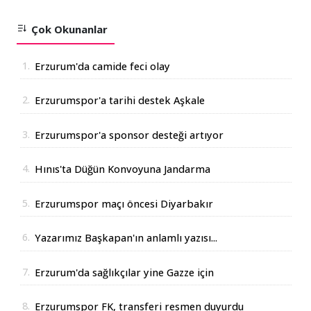
Çok Okunanlar
1.
Erzurum'da camide feci olay
2.
Erzurumspor'a tarihi destek Aşkale
Çimento'dan geldi
3.
Erzurumspor'a sponsor desteği artıyor
4.
Hınıs'ta Düğün Konvoyuna Jandarma
Operasyonu
5.
Erzurumspor maçı öncesi Diyarbakır
Valisinden açıklama
6.
Yazarımız Başkapan'ın anlamlı yazısı...
7.
Erzurum'da sağlıkçılar yine Gazze için
yürüdüler
8.
Erzurumspor FK, transferi resmen duyurdu