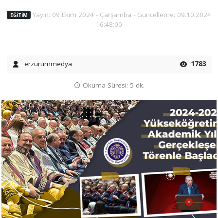
Yayın: 09 Ekim 2024 - Çarşamba - Güncelleme: 09.10.2024
EĞITIM
16:48:00
erzurummedya
1783
Okuma Süresi: 5 dk.