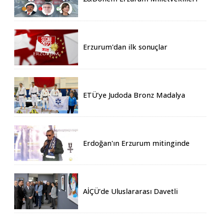
Belli Oldu
Erzurum'dan ilk sonuçlar
ETÜ’ye Judoda Bronz Madalya
Erdoğan'ın Erzurum mitinginde
katılım rekoru kırıldı
AİÇÜ’de Uluslararası Davetli
Karma Sergi Açıldı