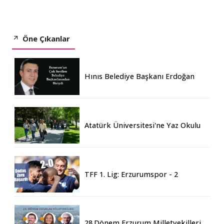
Öne Çıkanlar
Hınıs Belediye Başkanı Erdoğan
Eren vefat etti
Atatürk Üniversitesi'ne Yaz Okulu
İçin 155 Üniversiteden Öğrenci
Geldi
TFF 1. Lig: Erzurumspor - 2
Boluspor - 0
28.Dönem Erzurum Milletvekilleri