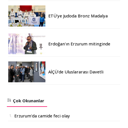
ETÜ’ye Judoda Bronz Madalya
Erdoğan'ın Erzurum mitinginde
katılım rekoru kırıldı
AİÇÜ’de Uluslararası Davetli
Karma Sergi Açıldı
Çok Okunanlar
1.
Erzurum'da camide feci olay