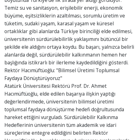
boyutunda Türkiye’de ilk sırada yer aldığı görülüyor.
Temiz su ve sanitasyon, erişilebilir enerji, ekonomik
büyüme, eşitsizliklerin azaltılması, sorumlu üretim ve
tüketim, sudaki yaşam, karasal yaşam ve küresel
ortaklıklar gibi alanlarda Türkiye birinciliği elde edilmesi,
üniversitenin sürdürülebilirlik yaklaşımını bütüncül bir
şekilde ele aldığını ortaya koydu. Bu başarı, yalnızca belirli
alanlarda değil, sürdürülebilir kalkınmanın hemen her
başlığında istikrarlı bir ilerleme kaydedildiğini gösterdi.
Rektör Hacımüftüoğlu: "Bilimsel Üretimi Toplumsal
Faydaya Dönüştürüyoruz"
Atatürk Üniversitesi Rektörü Prof. Dr. Ahmet
Hacımüftüoğlu, elde edilen başarıya ilişkin yaptığı
değerlendirmede, üniversitenin bilimsel üretimi
toplumsal faydaya dönüştürme hedefi doğrultusunda
hareket ettiğini vurguladı. Sürdürülebilir Kalkınma
Hedeflerinin üniversitenin tüm akademik ve idari
süreçlerine entegre edildiğini belirten Rektör