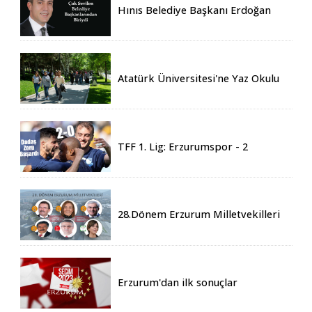
Hınıs Belediye Başkanı Erdoğan
Eren vefat etti
Atatürk Üniversitesi'ne Yaz Okulu
İçin 155 Üniversiteden Öğrenci
Geldi
TFF 1. Lig: Erzurumspor - 2
Boluspor - 0
28.Dönem Erzurum Milletvekilleri
Belli Oldu
Erzurum'dan ilk sonuçlar