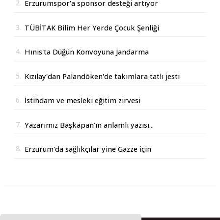
2.
Erzurumspor'a sponsor desteği artıyor
3.
TÜBİTAK Bilim Her Yerde Çocuk Şenliği
Erzurum'da
4.
Hınıs'ta Düğün Konvoyuna Jandarma
Operasyonu
5.
Kızılay'dan Palandöken'de takımlara tatlı jesti
6.
İstihdam ve mesleki eğitim zirvesi
7.
Yazarımız Başkapan'ın anlamlı yazısı...
8.
Erzurum'da sağlıkçılar yine Gazze için
yürüdüler