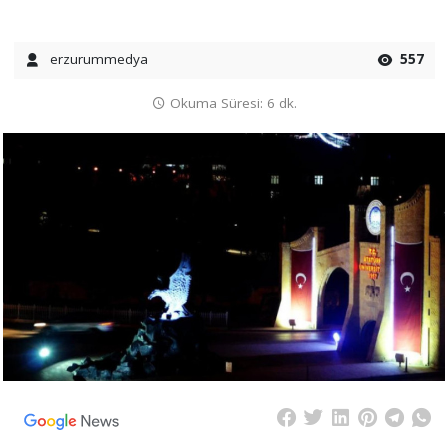
erzurummedya
557
Okuma Süresi: 6 dk.