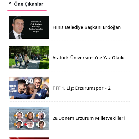
Öne Çıkanlar
Hınıs Belediye Başkanı Erdoğan
Eren vefat etti
Atatürk Üniversitesi'ne Yaz Okulu
İçin 155 Üniversiteden Öğrenci
Geldi
TFF 1. Lig: Erzurumspor - 2
Boluspor - 0
28.Dönem Erzurum Milletvekilleri
Belli Oldu