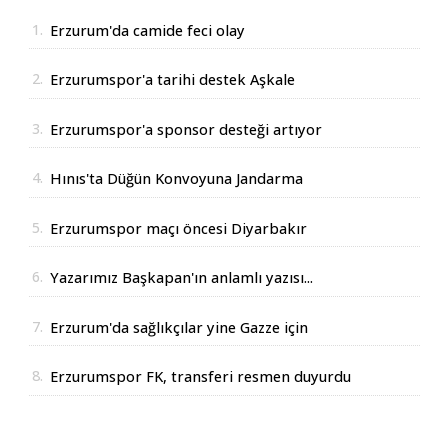
1.
Erzurum'da camide feci olay
2.
Erzurumspor'a tarihi destek Aşkale
Çimento'dan geldi
3.
Erzurumspor'a sponsor desteği artıyor
4.
Hınıs'ta Düğün Konvoyuna Jandarma
Operasyonu
5.
Erzurumspor maçı öncesi Diyarbakır
Valisinden açıklama
6.
Yazarımız Başkapan'ın anlamlı yazısı...
7.
Erzurum'da sağlıkçılar yine Gazze için
yürüdüler
8.
Erzurumspor FK, transferi resmen duyurdu