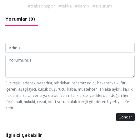
#trabzonspor
#tekke
#kamp
#erzurum
Yorumlar (0)
Suç teşkil edecek, yasadışı, tehditkar, rahatsız edici, hakaret ve küfür
içeren, aşağılayıcı, küçük düşürücü, kaba, müstehcen, ahlaka aykırı, kişilik
haklarına zarar verici ya da benzeri niteliklerde içeriklerden doğan her
türlü mali, hukuki, cezai, idari sorumluluk içeriği gönderen Üye/Üyeler’e
aittir.
Gönder
İlginizi Çekebilir