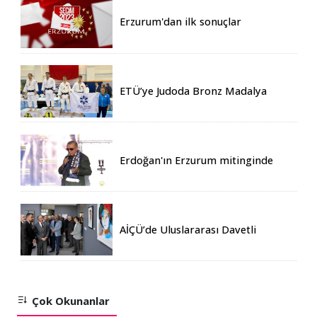
Erzurum'dan ilk sonuçlar
ETÜ’ye Judoda Bronz Madalya
Erdoğan'ın Erzurum mitinginde
katılım rekoru kırıldı
AİÇÜ’de Uluslararası Davetli
Karma Sergi Açıldı
Çok Okunanlar