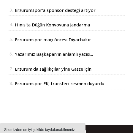
Çimento'dan geldi
3.
Erzurumspor'a sponsor desteği artıyor
4.
Hınıs'ta Düğün Konvoyuna Jandarma
Operasyonu
5.
Erzurumspor maçı öncesi Diyarbakır
Valisinden açıklama
6.
Yazarımız Başkapan'ın anlamlı yazısı...
7.
Erzurum'da sağlıkçılar yine Gazze için
yürüdüler
8.
Erzurumspor FK, transferi resmen duyurdu
Sitemizden en iyi şekilde faydalanabilmeniz