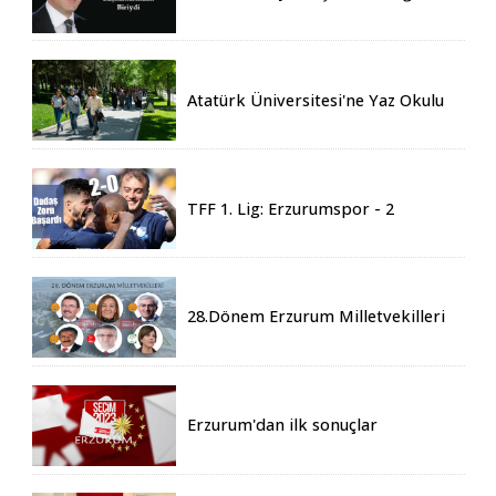
Eren vefat etti
Atatürk Üniversitesi'ne Yaz Okulu
İçin 155 Üniversiteden Öğrenci
Geldi
TFF 1. Lig: Erzurumspor - 2
Boluspor - 0
28.Dönem Erzurum Milletvekilleri
Belli Oldu
Erzurum'dan ilk sonuçlar