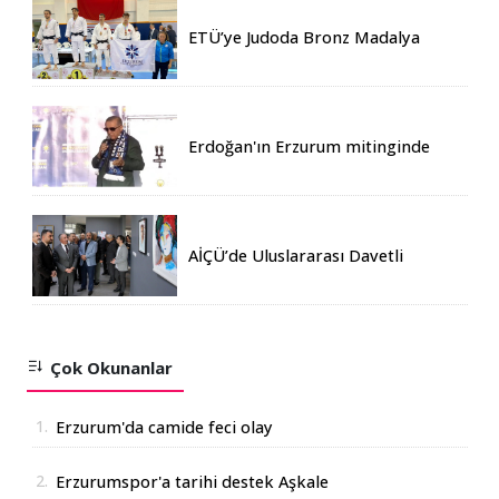
ETÜ’ye Judoda Bronz Madalya
Erdoğan'ın Erzurum mitinginde
katılım rekoru kırıldı
AİÇÜ’de Uluslararası Davetli
Karma Sergi Açıldı
Çok Okunanlar
1.
Erzurum'da camide feci olay
2.
Erzurumspor'a tarihi destek Aşkale