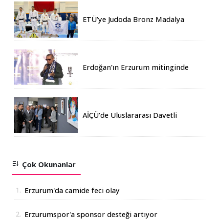
ETÜ’ye Judoda Bronz Madalya
Erdoğan'ın Erzurum mitinginde
katılım rekoru kırıldı
AİÇÜ’de Uluslararası Davetli
Karma Sergi Açıldı
Çok Okunanlar
1.
Erzurum'da camide feci olay
2.
Erzurumspor'a sponsor desteği artıyor