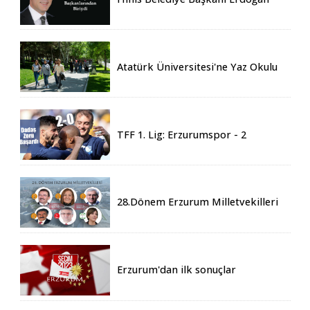
Eren vefat etti
Atatürk Üniversitesi'ne Yaz Okulu
İçin 155 Üniversiteden Öğrenci
Geldi
TFF 1. Lig: Erzurumspor - 2
Boluspor - 0
28.Dönem Erzurum Milletvekilleri
Belli Oldu
Erzurum'dan ilk sonuçlar