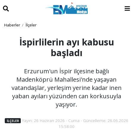
Haberler
İlçeler
İspirlilerin ayı kabusu
başladı
Erzurum'un İspir ilçesine bağlı
Madenköprü Mahallesi'nde yaşayan
vatandaşlar, yerleşim yerine kadar inen
yaban ayıları yüzünden can korkusuyla
yaşıyor.
Yayın: 26 Haziran 2026 - Cuma - Güncelleme: 26.06.2026
İLÇELER
15:58:00