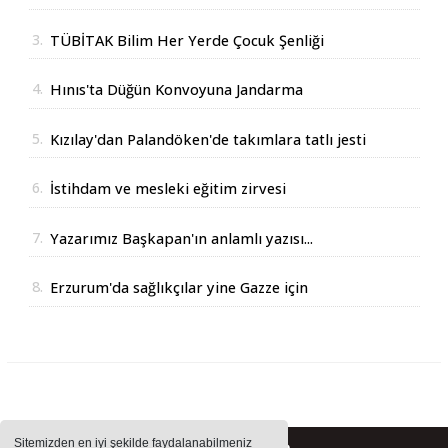
3.
TÜBİTAK Bilim Her Yerde Çocuk Şenliği
Erzurum'da
4.
Hınıs'ta Düğün Konvoyuna Jandarma
Operasyonu
5.
Kızılay'dan Palandöken'de takımlara tatlı jesti
6.
İstihdam ve mesleki eğitim zirvesi
7.
Yazarımız Başkapan'ın anlamlı yazısı...
8.
Erzurum'da sağlıkçılar yine Gazze için
yürüdüler
Sitemizden en iyi şekilde faydalanabilmeniz