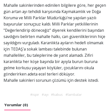
Mahalle sakinlerinden edinilen bilgilere göre, her geçen
gün artan ayı tehdidi karşısında Kaymakamlık ve Doğa
Koruma ve Milli Parklar Müdürlüğü'ne yapılan yazılı
başvurular sonuçsuz kaldı. Milli Parklar yetkililerinin
"Değerlendirip döneceğiz" diyerek kendilerini başından
savdığını belirten mahalle halkı, can güvenliklerinin hiçe
sayıldığını vurguladı. Karanlıkta ayıların hedefi olmamak
için TEDAŞ'a sokak lambası talebinde bulunan
mahalleliler, bu taleplerine de yanıt alamadı. Zifiri
karanlıkta her köşe başında bir ayıyla burun buruna
gelme korkusu yaşayan köylüler, çocuklarını okula
gönderirken adeta ecel terleri döküyor.
Mahalle sakinleri sorunun çözümü için destek istedi.
#ispir
#ayı
#kabus
#lambalar
Yorumlar (0)