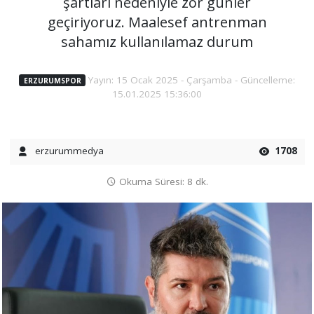
şartları nedeniyle zor günler
geçiriyoruz. Maalesef antrenman
sahamız kullanılamaz durum
Yayın: 15 Ocak 2025 - Çarşamba - Güncelleme:
ERZURUMSPOR
15.01.2025 15:36:00
erzurummedya
1708
Okuma Süresi: 8 dk.