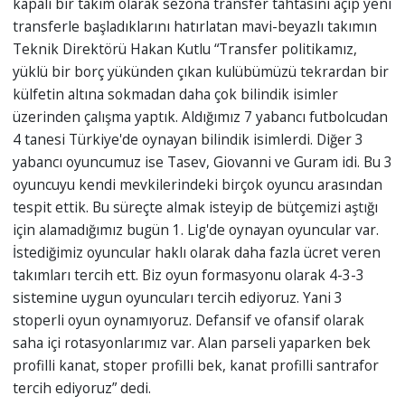
kapalı bir takım olarak sezona transfer tahtasını açıp yeni
transferle başladıklarını hatırlatan mavi-beyazlı takımın
Teknik Direktörü Hakan Kutlu “Transfer politikamız,
yüklü bir borç yükünden çıkan kulübümüzü tekrardan bir
külfetin altına sokmadan daha çok bilindik isimler
üzerinden çalışma yaptık. Aldığımız 7 yabancı futbolcudan
4 tanesi Türkiye'de oynayan bilindik isimlerdi. Diğer 3
yabancı oyuncumuz ise Tasev, Giovanni ve Guram idi. Bu 3
oyuncuyu kendi mevkilerindeki birçok oyuncu arasından
tespit ettik. Bu süreçte almak isteyip de bütçemizi aştığı
için alamadığımız bugün 1. Lig'de oynayan oyuncular var.
İstediğimiz oyuncular haklı olarak daha fazla ücret veren
takımları tercih ett. Biz oyun formasyonu olarak 4-3-3
sistemine uygun oyuncuları tercih ediyoruz. Yani 3
stoperli oyun oynamıyoruz. Defansif ve ofansif olarak
saha içi rotasyonlarımız var. Alan parseli yaparken bek
profilli kanat, stoper profilli bek, kanat profilli santrafor
tercih ediyoruz” dedi.