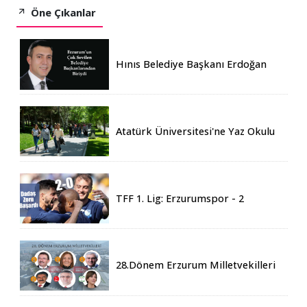
Öne Çıkanlar
Hınıs Belediye Başkanı Erdoğan
Eren vefat etti
Atatürk Üniversitesi'ne Yaz Okulu
İçin 155 Üniversiteden Öğrenci
Geldi
TFF 1. Lig: Erzurumspor - 2
Boluspor - 0
28.Dönem Erzurum Milletvekilleri
Belli Oldu