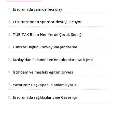
1.
Erzurum'da camide feci olay
2.
Erzurumspor'a sponsor desteği artıyor
3.
TÜBİTAK Bilim Her Yerde Çocuk Şenliği
Erzurum'da
4.
Hınıs'ta Düğün Konvoyuna Jandarma
Operasyonu
5.
Kızılay'dan Palandöken'de takımlara tatlı jesti
6.
İstihdam ve mesleki eğitim zirvesi
7.
Yazarımız Başkapan'ın anlamlı yazısı...
8.
Erzurum'da sağlıkçılar yine Gazze için
yürüdüler