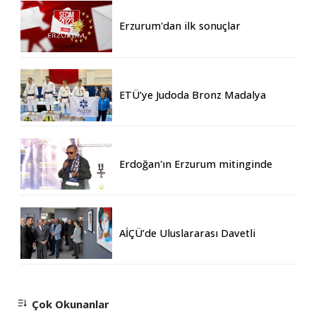
Erzurum'dan ilk sonuçlar
ETÜ’ye Judoda Bronz Madalya
Erdoğan'ın Erzurum mitinginde
katılım rekoru kırıldı
AİÇÜ’de Uluslararası Davetli
Karma Sergi Açıldı
Çok Okunanlar