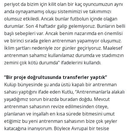
periyot da bizim için kilit olan bir kaç oyuncumuzun aynı
anda oynayamamış oluşu sistemimizi ve takımımızı
olumsuz etkiledi. Ancak bunlar futbolun içinde olağan
durumlar. Son 4 haftadır galip gelemiyoruz. Bunların belli
başlı sebepleri var. Ancak benim nazarımda en önemlisi
ve birinci sırada gelen antrenman yapamıyor oluşumuz.
İklim şartları nedeniyle zor günler geçiriyoruz. Maalesef
antrenman sahamız kullanılamaz durumda ve stadımızın
zemini çok kötü durumda" ifadelerini kullandı.
“Bir proje doğrultusunda transferler yaptık”
Kulüp bünyesinde şu anda üstü kapalı bir antrenman
sahası yaptığını ifade eden Kutlu, “Antrenmanlarla alakalı
yaşadığımız sorun birazda buradan doğdu. Mevcut
antrenman sahasının revize edilmesinden öteye,
planlanan ve inşallah en kısa sürede bitmesini umut
etiğimiz bu yeni antrenman sahasının bize çok şeyler
katacağına inanıyorum. Böylece Avrupai bir tesise