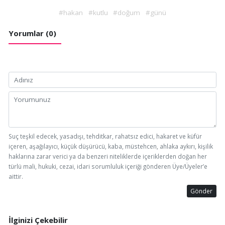
#hakan
#kutlu
#doğum
#günü
Yorumlar (0)
Suç teşkil edecek, yasadışı, tehditkar, rahatsız edici, hakaret ve küfür
içeren, aşağılayıcı, küçük düşürücü, kaba, müstehcen, ahlaka aykırı, kişilik
haklarına zarar verici ya da benzeri niteliklerde içeriklerden doğan her
türlü mali, hukuki, cezai, idari sorumluluk içeriği gönderen Üye/Üyeler’e
aittir.
Gönder
İlginizi Çekebilir