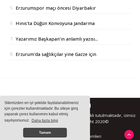
5.
Erzurumspor maçı öncesi Diyarbakır
Valisinden açıklama
6.
Hınıs'ta Düğün Konvoyuna Jandarma
Operasyonu
7.
Yazarımız Başkapan'ın anlamlı yazısı...
8.
Erzurum'da sağlıkçılar yine Gazze için
yürüdüler
Sitemizden en iyi şekilde faydalanabilmeniz
için çerezler kullanılmaktadır. Bu siteye giriş
yaparak çerez kullanımını kabul etmiş
Sitemizde bulunan içeriklerin tüm hakları saklı tutulmaktadır, izinsiz
sayılıyorsunuz.
Daha fazla bilgi
içerikler kullanılamaz. Copyright 2020©
Tamam
Haber Yazılımı:
Haber Sistemleri