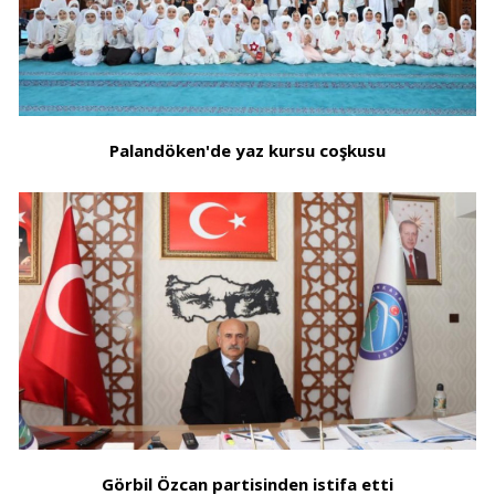
Palandöken'de yaz kursu coşkusu
Görbil Özcan partisinden istifa etti