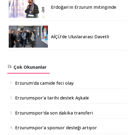
Erdoğan'ın Erzurum mitinginde
katılım rekoru kırıldı
AİÇÜ’de Uluslararası Davetli
Karma Sergi Açıldı
Çok Okunanlar
1.
Erzurum'da camide feci olay
2.
Erzurumspor'a tarihi destek Aşkale
Çimento'dan geldi
3.
Erzurumspor'da son dakika transferi
4.
Erzurumspor'a sponsor desteği artıyor