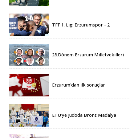
İçin 155 Üniversiteden Öğrenci
Geldi
TFF 1. Lig: Erzurumspor - 2
Boluspor - 0
28.Dönem Erzurum Milletvekilleri
Belli Oldu
Erzurum'dan ilk sonuçlar
ETÜ’ye Judoda Bronz Madalya