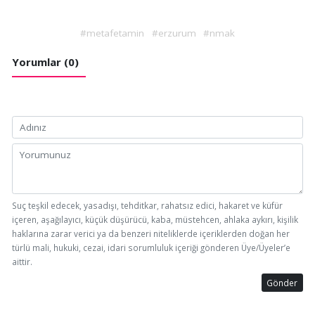
#metafetamin
#erzurum
#nmak
Yorumlar (0)
Suç teşkil edecek, yasadışı, tehditkar, rahatsız edici, hakaret ve küfür
içeren, aşağılayıcı, küçük düşürücü, kaba, müstehcen, ahlaka aykırı, kişilik
haklarına zarar verici ya da benzeri niteliklerde içeriklerden doğan her
türlü mali, hukuki, cezai, idari sorumluluk içeriği gönderen Üye/Üyeler’e
aittir.
Gönder