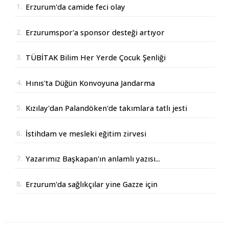
1.
Erzurum'da camide feci olay
2.
Erzurumspor'a sponsor desteği artıyor
3.
TÜBİTAK Bilim Her Yerde Çocuk Şenliği
Erzurum'da
4.
Hınıs'ta Düğün Konvoyuna Jandarma
Operasyonu
5.
Kızılay'dan Palandöken'de takımlara tatlı jesti
6.
İstihdam ve mesleki eğitim zirvesi
7.
Yazarımız Başkapan'ın anlamlı yazısı...
8.
Erzurum'da sağlıkçılar yine Gazze için
yürüdüler