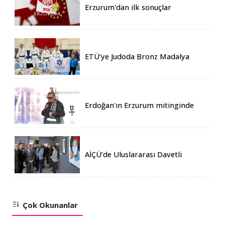
Erzurum'dan ilk sonuçlar
ETÜ’ye Judoda Bronz Madalya
Erdoğan'ın Erzurum mitinginde
katılım rekoru kırıldı
AİÇÜ’de Uluslararası Davetli
Karma Sergi Açıldı
Çok Okunanlar