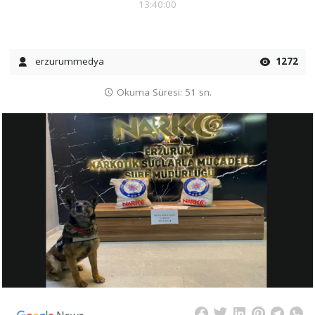
13:40:00
erzurummedya
1272
Okuma Süresi: 51 sn.