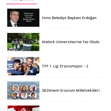
Hınıs Belediye Başkanı Erdoğan
Eren vefat etti
Atatürk Üniversitesi'ne Yaz Okulu
İçin 155 Üniversiteden Öğrenci
Geldi
TFF 1. Lig: Erzurumspor - 2
Boluspor - 0
28.Dönem Erzurum Milletvekilleri
Belli Oldu