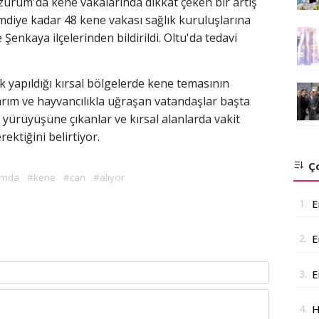
rzurum'da kene vakalarında dikkat çeken bir artış
imdiye kadar 48 kene vakası sağlık kuruluşlarına
Şenkaya ilçelerinden bildirildi. Oltu'da tedavi
k yapıldığı kırsal bölgelerde kene temasının
arım ve hayvancılıkla uğraşan vatandaşlar başta
yürüyüşüne çıkanlar ve kırsal alanlarda vakit
ektiğini belirtiyor.
Ço
umda
#kene
#can
#alıyor
1.
E
2.
E
A
3.
E
a
4.
H