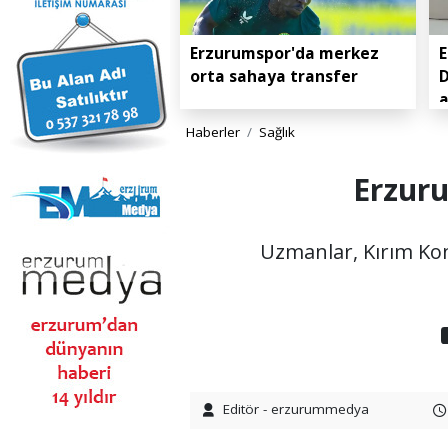
Erzurumspor'da merkez
E
orta sahaya transfer
D
Haberler
Sağlık
Erzuru
Uzmanlar, Kırım Kon
Editör - erzurummedya