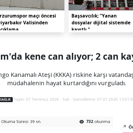
rzurumspor maçı öncesi
Başsavcılık; "Yanan
iyarbakır Valisinden
dosyalar dijital sistemde
açıklama
kayıtlı."
m'da kene can alıyor; 2 can ka
go Kanamalı Ateşi (KKKA) riskine karşı vatandaş
müdahalenin hayat kurtardığını vurguladı.
Yayın: 07 Temmuz 2026 - Salı - Güncelleme: 07.07.2026 13:01:0
SAĞLIK
Okuma Süresi: 39 sn.
732
okunma
Ön