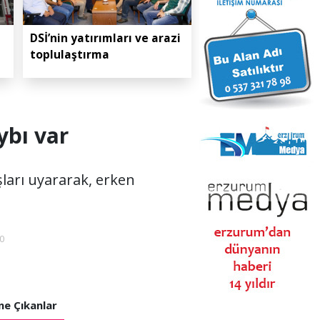
DSİ’nin yatırımları ve arazi
toplulaştırma
ybı var
ları uyararak, erken
0
e Çıkanlar