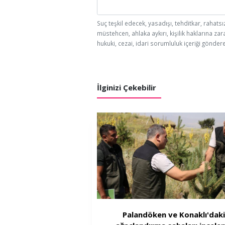
Suç teşkil edecek, yasadışı, tehditkar, rahatsı
müstehcen, ahlaka aykırı, kişilik haklarına zar
hukuki, cezai, idari sorumluluk içeriği göndere
İlginizi Çekebilir
Palandöken ve Konaklı'dak