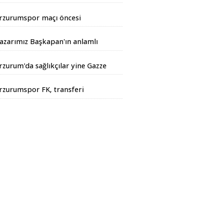
andarma Operasyonu
rzurumspor maçı öncesi
iyarbakır Valisinden açıklama
azarımız Başkapan'ın anlamlı
azısı...
rzurum'da sağlıkçılar yine Gazze
çin yürüdüler
rzurumspor FK, transferi
esmen duyurdu