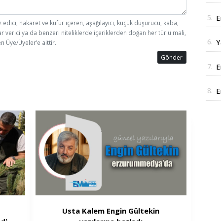
J
5.
E
z edici, hakaret ve küfür içeren, aşağılayıcı, küçük düşürücü, kaba,
D
ar verici ya da benzeri niteliklerde içeriklerden doğan her türlü mali,
6.
Y
n Üye/Üyeler’e aittir.
y
Gönder
7.
E
i
8.
E
r
i
Usta Kalem Engin Gültekin