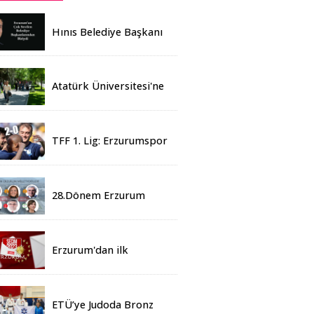
Hınıs Belediye Başkanı
Erdoğan Eren vefat etti
Atatürk Üniversitesi'ne
Yaz Okulu İçin 155
Üniversiteden Öğrenci
Geldi
TFF 1. Lig: Erzurumspor
- 2 Boluspor - 0
28.Dönem Erzurum
Milletvekilleri Belli Oldu
Erzurum'dan ilk
sonuçlar
ETÜ’ye Judoda Bronz