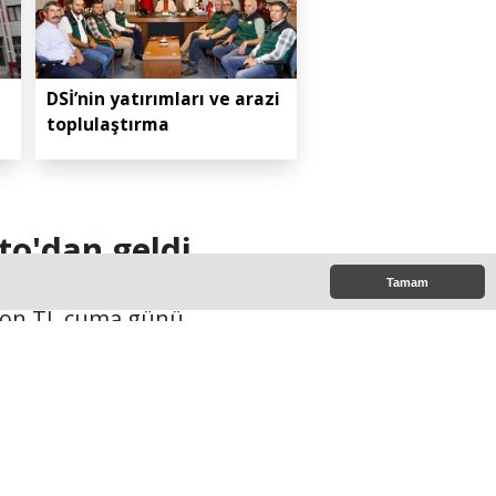
DSİ’nin yatırımları ve arazi
toplulaştırma
to'dan geldi
Tamam
ilyon TL cuma günü
15:57:00