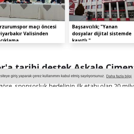
rzurumspor maçı öncesi
Başsavcılık; "Yanan
iyarbakır Valisinden
dosyalar dijital sistemde
açıklama
kayıtlı."
'a tarihi destek Aşkale Çimen
 siteye giriş yaparak çerez kullanımını kabul etmiş sayılıyorsunuz.
Daha fazla bilgi
e göre, sponsorluk bedelinin ilk etabı olan 20 m
Erzurumspor'un hesabına yatırıldı.
Yayın: 06 Ağustos 2026 - Perşembe - Güncelleme: 06.08.2026 
UMSPOR
Okuma Süresi: 2 dk.
904
okunma