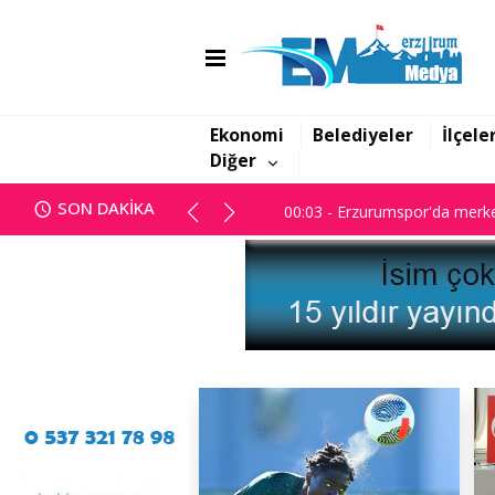
00:03 - Erzurumspor'da merke
Ekonomi
Belediyeler
İlçele
Diğer
00:03 - Erzurumspor'da merke
SON DAKİKA
00:03 - Erzurumspor'da merke