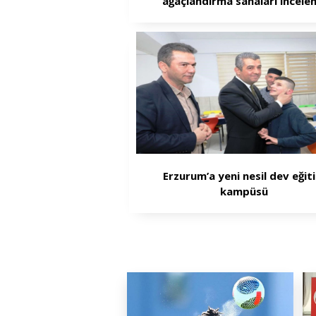
ağaçlandırma sahaları incelen
Erzurum’a yeni nesil dev eğit
kampüsü