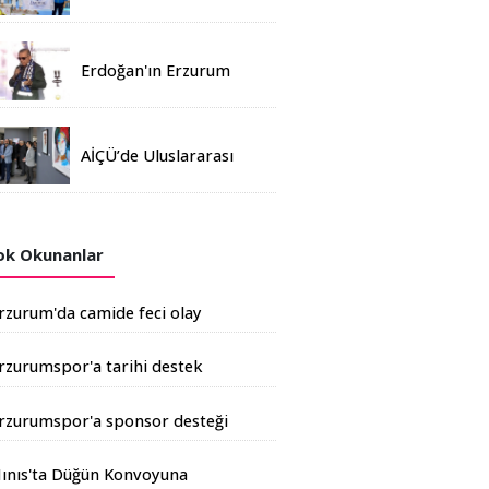
Madalya
Erdoğan'ın Erzurum
mitinginde katılım
rekoru kırıldı
AİÇÜ’de Uluslararası
Davetli Karma Sergi
Açıldı
k Okunanlar
rzurum'da camide feci olay
rzurumspor'a tarihi destek
şkale Çimento'dan geldi
rzurumspor'a sponsor desteği
rtıyor
ınıs'ta Düğün Konvoyuna