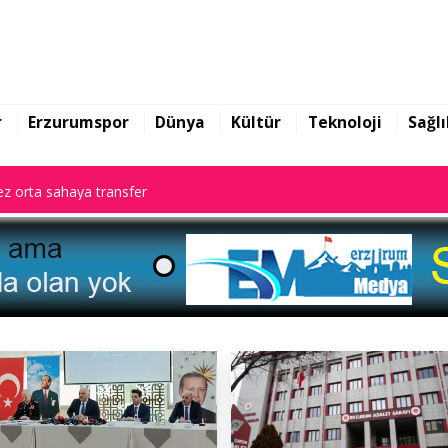
z orta sahaya transfer
r
Erzurumspor
Dünya
Kültür
Teknoloji
Sağlı
z orta sahaya transfer
z orta sahaya transfer