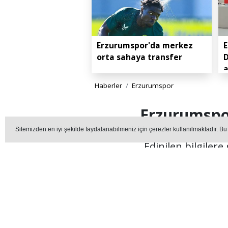
Erzurumspor'da merkez
E
orta sahaya transfer
D
Haberler
Erzurumspor
Erzurumspor
Sitemizden en iyi şekilde faydalanabilmeniz için çerezler kullanılmaktadır. Bu
Edinilen bilgiler
ERZUR
Editör - erzurummedya