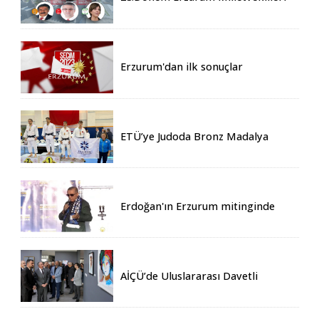
Belli Oldu
Erzurum'dan ilk sonuçlar
ETÜ’ye Judoda Bronz Madalya
Erdoğan'ın Erzurum mitinginde
katılım rekoru kırıldı
AİÇÜ’de Uluslararası Davetli
Karma Sergi Açıldı