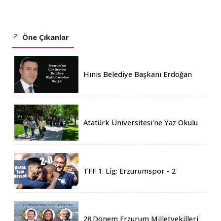
Öne Çıkanlar
Hınıs Belediye Başkanı Erdoğan
Eren vefat etti
Atatürk Üniversitesi'ne Yaz Okulu
İçin 155 Üniversiteden Öğrenci
Geldi
TFF 1. Lig: Erzurumspor - 2
Boluspor - 0
28.Dönem Erzurum Milletvekilleri