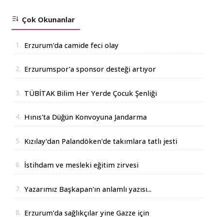
Çok Okunanlar
1.
Erzurum'da camide feci olay
2.
Erzurumspor'a sponsor desteği artıyor
3.
TÜBİTAK Bilim Her Yerde Çocuk Şenliği
Erzurum'da
4.
Hınıs'ta Düğün Konvoyuna Jandarma
Operasyonu
5.
Kızılay'dan Palandöken'de takımlara tatlı jesti
6.
İstihdam ve mesleki eğitim zirvesi
7.
Yazarımız Başkapan'ın anlamlı yazısı...
8.
Erzurum'da sağlıkçılar yine Gazze için