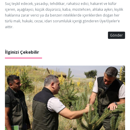
Suç teşkil edecek, yasadışı, tehditkar, rahatsız edici, hakaret ve küfür
içeren, aşağılayıcı, küçük düşürücü, kaba, müstehcen, ahlaka aykırı, kişilik
haklarına zarar verici ya da benzeri niteliklerde içeriklerden doğan her
türlü mali, hukuki, cezai, idari sorumluluk içeriği gönderen Üye/Üyeler’e
aittir.
Gönder
İlginizi Çekebilir