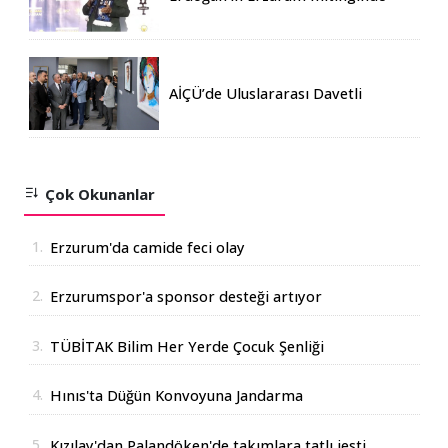
katılım rekoru kırıldı
AİÇÜ’de Uluslararası Davetli
Karma Sergi Açıldı
Çok Okunanlar
1.
Erzurum'da camide feci olay
2.
Erzurumspor'a sponsor desteği artıyor
3.
TÜBİTAK Bilim Her Yerde Çocuk Şenliği
Erzurum'da
4.
Hınıs'ta Düğün Konvoyuna Jandarma
Operasyonu
5.
Kızılay'dan Palandöken'de takımlara tatlı jesti