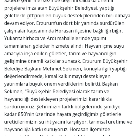
Sadece şehir merkezinde değil kırsalda da önemli
projelere imza atan Büyükşehir Belediyesi, yaptığı
göletlerle çiftçinin en büyük destekçilerinden biri olmaya
devam ediyor. Erzurum’un dört bir yanında sürdürülen
çalışmalar kapsamında Horasan ilçesine bağlı Iğırbığır,
Yukarıtahirhoca ve Ardı mahallelerinde yapımı
tamamlanan göletler hizmete alındı. Hayvan içme suyu
amacıyla inşa edilen göletler, tarım ve hayvancılığın
gelişimine önemli katkılar sunacak. Erzurum Büyükşehir
Belediye Başkanı Mehmet Sekmen, konuyla ilgili yaptığı
değerlendirmede, kırsal kalkınmayı destekleyen
yatırımlara büyük önem verdiklerini belirtti. Başkan
Sekmen, “Büyükşehir Belediyesi olarak tarım ve
hayvancılığı destekleyen projelerimizi kararlılıkla
sürdürüyoruz. Şehrimizin farklı bölgelerinde şimdiye
kadar 850’nin üzerinde hayata geçirdiğimiz göletlerle
üreticilerimizin su ihtiyacını karşılıyor, tarımsal üretime ve
hayvancılığa katkı sunuyoruz. Horasan ilçemizde