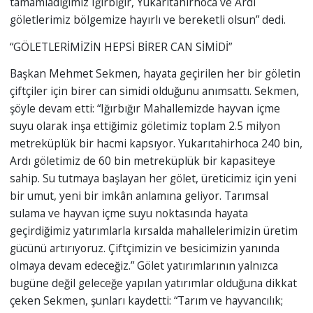
tamamladığımız Iğırbığır, Yukarıtahirhoca ve Ardı
göletlerimiz bölgemize hayırlı ve bereketli olsun” dedi.
“GÖLETLERİMİZİN HEPSİ BİRER CAN SİMİDİ”
Başkan Mehmet Sekmen, hayata geçirilen her bir göletin
çiftçiler için birer can simidi olduğunu anımsattı. Sekmen,
şöyle devam etti: “Iğırbığır Mahallemizde hayvan içme
suyu olarak inşa ettiğimiz göletimiz toplam 2.5 milyon
metreküplük bir hacmi kapsıyor. Yukarıtahirhoca 240 bin,
Ardı göletimiz de 60 bin metreküplük bir kapasiteye
sahip. Su tutmaya başlayan her gölet, üreticimiz için yeni
bir umut, yeni bir imkân anlamına geliyor. Tarımsal
sulama ve hayvan içme suyu noktasında hayata
geçirdiğimiz yatırımlarla kırsalda mahallelerimizin üretim
gücünü artırıyoruz. Çiftçimizin ve besicimizin yanında
olmaya devam edeceğiz.” Gölet yatırımlarının yalnızca
bugüne değil geleceğe yapılan yatırımlar olduğuna dikkat
çeken Sekmen, şunları kaydetti: “Tarım ve hayvancılık;