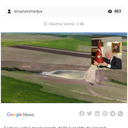
erzurummedya
653
Okuma Süresi: 3 dk.