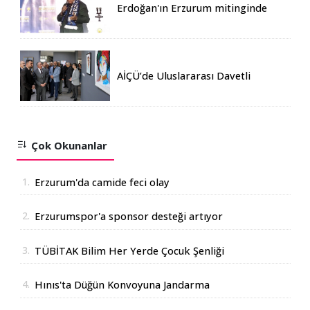
Erdoğan'ın Erzurum mitinginde
katılım rekoru kırıldı
AİÇÜ’de Uluslararası Davetli
Karma Sergi Açıldı
Çok Okunanlar
1.
Erzurum'da camide feci olay
2.
Erzurumspor'a sponsor desteği artıyor
3.
TÜBİTAK Bilim Her Yerde Çocuk Şenliği
Erzurum'da
4.
Hınıs'ta Düğün Konvoyuna Jandarma
Operasyonu