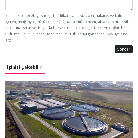
Suç teşkil edecek, yasadışı, tehditkar, rahatsız edici, hakaret ve küfür
içeren, aşağılayıcı, küçük düşürücü, kaba, müstehcen, ahlaka aykırı, kişilik
haklarına zarar verici ya da benzeri niteliklerde içeriklerden doğan her
türlü mali, hukuki, cezai, idari sorumluluk içeriği gönderen Üye/Üyeler’e
aittir.
Gönder
İlginizi Çekebilir