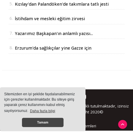
5.
Kızılay'dan Palandöken'de takımlara tatlı jesti
6.
İstihdam ve mesleki eğitim zirvesi
7.
Yazarımız Başkapan'ın anlamlı yazısı...
8.
Erzurum'da sağlıkçılar yine Gazze için
yürüdüler
Sitemizden en iyi şekilde faydalanabilmeniz
için çerezler kullanılmaktadır. Bu siteye giriş
yaparak çerez kullanımını kabul etmiş
Sitemizde bulunan içeriklerin tüm hakları saklı tutulmaktadır, izinsiz
sayılıyorsunuz.
Daha fazla bilgi
içerikler kullanılamaz. Copyright 2020©
Tamam
Haber Yazılımı:
Haber Sistemleri