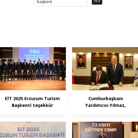
Ara
EİT 2025 Erzurum Turizm
Cumhurbaşkanı
Başkenti teşekkür
Yardımcısı Yılmaz,
belgesi töreni
Büyükşehir Belediyesi’ni
ziyaret etti