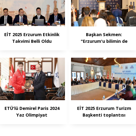
EİT 2025 Erzurum Etkinlik
Başkan Sekmen:
Takvimi Belli Oldu
"Erzurum'u bilimin de
başkenti yapacağız"
ETÜ'lü Demirel Paris 2024
EİT 2025 Erzurum Turizm
Yaz Olimpiyat
Başkenti toplantısı
Oyunları'na katılacak
yapıldı