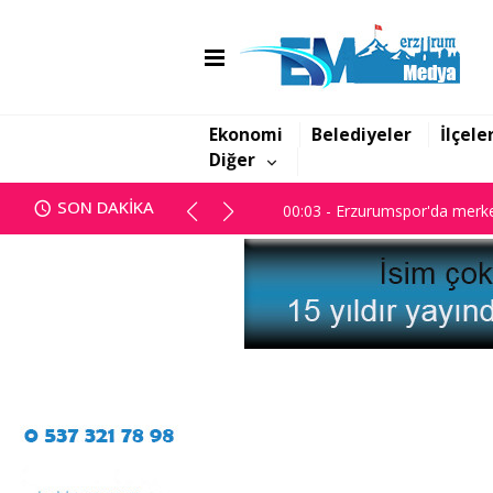
00:03 - Erzurumspor'da merke
Ekonomi
Belediyeler
İlçele
Diğer
00:03 - Erzurumspor'da merke
SON DAKİKA
00:03 - Erzurumspor'da merke