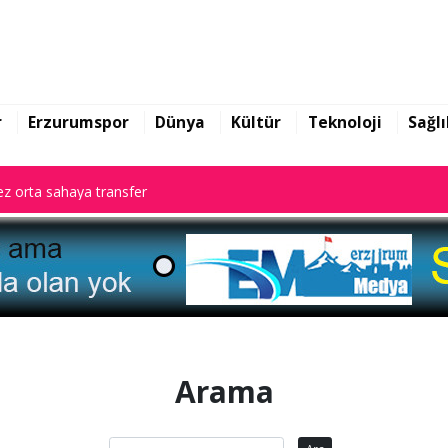
z orta sahaya transfer
r
Erzurumspor
Dünya
Kültür
Teknoloji
Sağlı
z orta sahaya transfer
z orta sahaya transfer
Arama