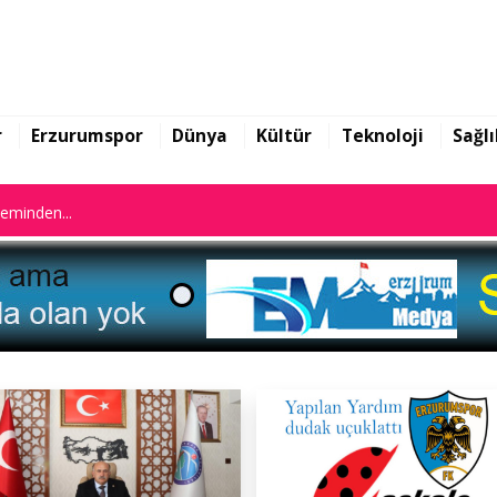
n istifa etti
r
Erzurumspor
Dünya
Kültür
Teknoloji
Sağlı
leminden...
n istifa etti
leminden...