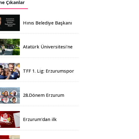
e Çıkanlar
Hınıs Belediye Başkanı
Erdoğan Eren vefat etti
Atatürk Üniversitesi'ne
Yaz Okulu İçin 155
Üniversiteden Öğrenci
Geldi
TFF 1. Lig: Erzurumspor
- 2 Boluspor - 0
28.Dönem Erzurum
Milletvekilleri Belli Oldu
Erzurum'dan ilk
sonuçlar