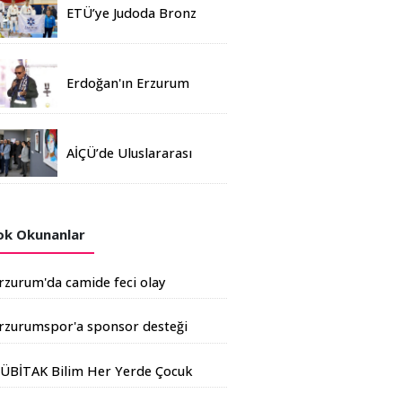
ETÜ’ye Judoda Bronz
Madalya
Erdoğan'ın Erzurum
mitinginde katılım
rekoru kırıldı
AİÇÜ’de Uluslararası
Davetli Karma Sergi
Açıldı
k Okunanlar
rzurum'da camide feci olay
rzurumspor'a sponsor desteği
rtıyor
ÜBİTAK Bilim Her Yerde Çocuk
enliği Erzurum'da