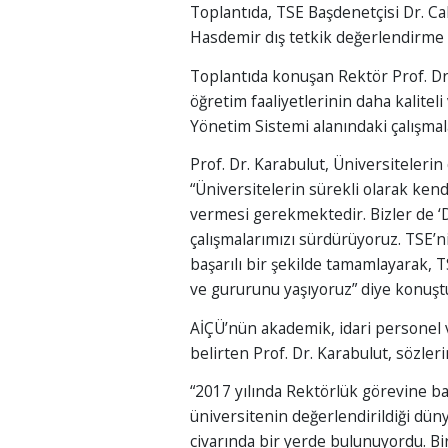
Toplantıda, TSE Başdenetçisi Dr. Cah
Hasdemir dış tetkik değerlendirme s
Toplantıda konuşan Rektör Prof. Dr.
öğretim faaliyetlerinin daha kaliteli
Yönetim Sistemi alanındaki çalışmal
Prof. Dr. Karabulut, Üniversitelerin
“Üniversitelerin sürekli olarak ken
vermesi gerekmektedir. Bizler de 
çalışmalarımızı sürdürüyoruz. TSE’n
başarılı bir şekilde tamamlayarak,
ve gururunu yaşıyoruz” diye konuşt
AİÇÜ’nün akademik, idari personel v
belirten Prof. Dr. Karabulut, sözler
“2017 yılında Rektörlük görevine b
üniversitenin değerlendirildiği dün
civarında bir yerde bulunuyordu. Bir