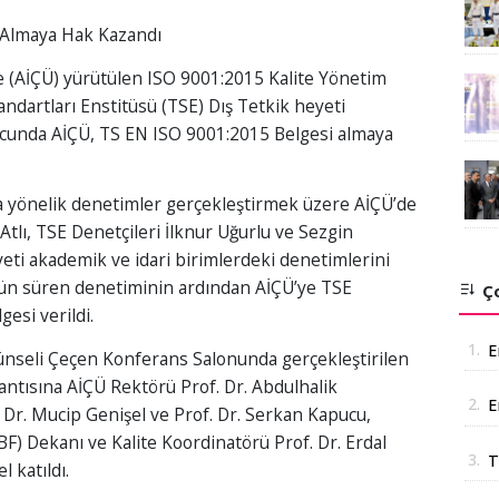
 Almaya Hak Kazandı
e (AİÇÜ) yürütülen ISO 9001:2015 Kalite Yönetim
tandartları Enstitüsü (TSE) Dış Tetkik heyeti
ucunda AİÇÜ, TS EN ISO 9001:2015 Belgesi almaya
na yönelik denetimler gerçekleştirmek üzere AİÇÜ’de
Atlı, TSE Denetçileri İlknur Uğurlu ve Sezgin
eti akademik ve idari birimlerdeki denetimlerini
gün süren denetiminin ardından AİÇÜ’ye TSE
Ço
esi verildi.
1.
E
i Günseli Çeçen Konferans Salonunda gerçekleştirilen
ntısına AİÇÜ Rektörü Prof. Dr. Abdulhalik
2.
E
. Dr. Mucip Genişel ve Prof. Dr. Serkan Kapucu,
a
(İİBF) Dekanı ve Kalite Koordinatörü Prof. Dr. Erdal
3.
T
 katıldı.
Ş