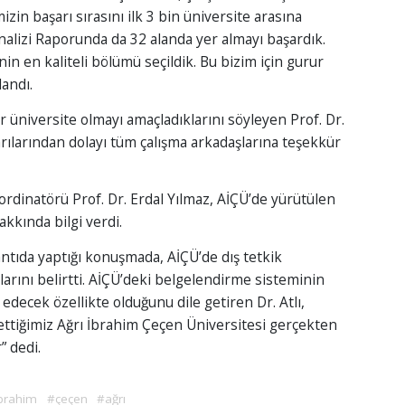
izin başarı sırasını ilk 3 bin üniversite arasına
Analizi Raporunda da 32 alanda yer almayı başardık.
nin en kaliteli bölümü seçildik. Bu bizim için gurur
landı.
r üniversite olmayı amaçladıklarını söyleyen Prof. Dr.
arılarından dolayı tüm çalışma arkadaşlarına teşekkür
ordinatörü Prof. Dr. Erdal Yılmaz, AİÇÜ’de yürütülen
akkında bilgi verdi.
antıda yaptığı konuşmada, AİÇÜ’de dış tetkik
rını belirtti. AİÇÜ’deki belgelendirme sisteminin
 edecek özellikte olduğunu dile getiren Dr. Atlı,
 ettiğimiz Ağrı İbrahim Çeçen Üniversitesi gerçekten
” dedi.
brahim
#çeçen
#ağrı