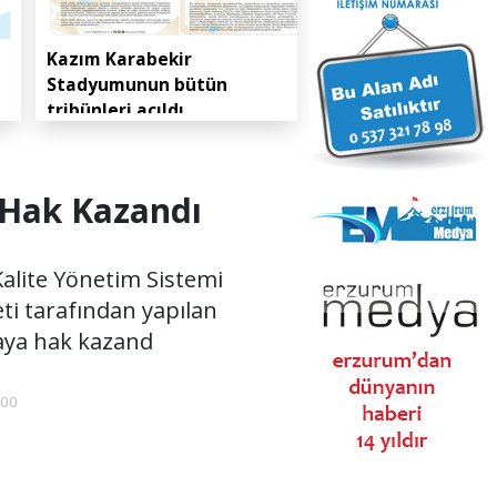
Kazım Karabekir
Stadyumunun bütün
tribünleri açıldı
 Hak Kazandı
Kalite Yönetim Sistemi
eti tarafından yapılan
aya hak kazand
:00