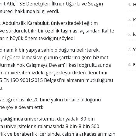
it Atlı, TSE Denetçileri İlknur Uğurlu ve Sezgin
4.
H
üreci hakkında bilgi verdi.
J
5.
K
 Abdulhalik Karabulut, üniversitedeki eğitim
t
 ve sürdürülebilir bir özellik taşıması açısından Kalite
6.
İ
arın büyük önem taşıdığını söyledi.
z
7.
 dinamik bir yapıya sahip olduğunu belirterek,
Y
dini güncellemesi ve günün şartlarına göre hizmet
y
8.
E
‘Durmak Yok Çalışmaya Devam’ ilkesi doğrultusunda
in üniversitemizdeki gerçekleştirdikleri denetimi
i
 TS EN ISO 9001:2015 Belgesi’ni almanın mutluluğunu
u.
e öğrencisi ile 20 bine yakın bir aile olduğunu
ine şöyle devam etti:
aşladığımda üniversitemiz, dünyadaki 30 bin
ya üniversiteler sıralamasında 8 bin-8 bin 500
lik ve beraberlik içerisinde, çalışma arkadaşlarımızın