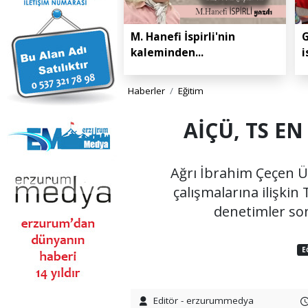
M. Hanefi İspirli'nin
G
kaleminden...
i
Haberler
Eğitim
AİÇÜ, TS EN
Ağrı İbrahim Çeçen Ün
çalışmalarına ilişkin
denetimler so
E
Editör - erzurummedya