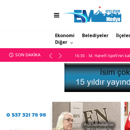
16:06 - Görbil Özcan partisinde
Ekonomi
Belediyeler
İlçele
Diğer
16:30 - M. Hanefi İspirli'nin ka
SON DAKİKA
16:06 - Görbil Özcan partisinde
16:30 - M. Hanefi İspirli'nin ka