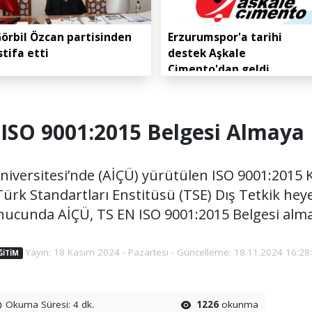
örbil Özcan partisinden
Erzurumspor'a tarihi
stifa etti
destek Aşkale
Çimento'dan geldi
 ISO 9001:2015 Belgesi Almaya
iversitesi’nde (AİÇÜ) yürütülen ISO 9001:2015 
 Türk Standartları Enstitüsü (TSE) Dış Tetkik hey
nucunda AİÇÜ, TS EN ISO 9001:2015 Belgesi alm
Yayın: 18 Kasım 2024 - Pazartesi - Güncelleme: 18.11.2024 16:28
ĞITIM
Okuma Süresi: 4 dk.
1226
okunma