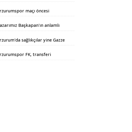
andarma Operasyonu
rzurumspor maçı öncesi
iyarbakır Valisinden açıklama
azarımız Başkapan'ın anlamlı
azısı...
rzurum'da sağlıkçılar yine Gazze
çin yürüdüler
rzurumspor FK, transferi
esmen duyurdu