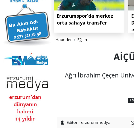
Erzurumspor'da merkez
E
orta sahaya transfer
D
Haberler
Eğitim
AİÇÜ
Ağrı İbrahim Çeçen Ünive
EĞ
Editör - erzurummedya