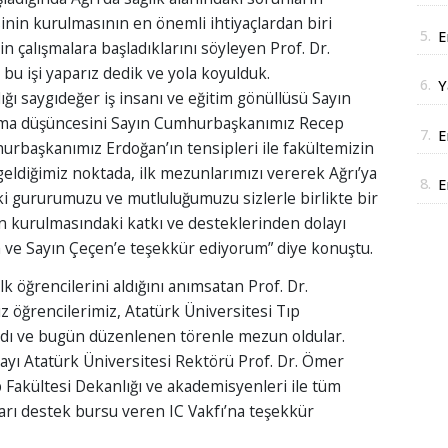
J
inin kurulmasının en önemli ihtiyaçlardan biri
5.
E
n çalışmalara başladıklarını söyleyen Prof. Dr.
D
bu işi yaparız dedik ve yola koyulduk.
6.
Y
ığı saygıdeğer iş insanı ve eğitim gönüllüsü Sayın
y
urma düşüncesini Sayın Cumhurbaşkanımız Recep
7.
E
hurbaşkanımız Erdoğan’ın tensipleri ile fakültemizin
i
eldiğimiz noktada, ilk mezunlarımızı vererek Ağrı’ya
8.
E
ki gururumuzu ve mutluluğumuzu sizlerle birlikte bir
r
n kurulmasındaki katkı ve desteklerinden dolayı
ve Sayın Çeçen’e teşekkür ediyorum” diye konuştu.
lk öğrencilerini aldığını anımsatan Prof. Dr.
z öğrencilerimiz, Atatürk Üniversitesi Tıp
adı ve bugün düzenlenen törenle mezun oldular.
ayı Atatürk Üniversitesi Rektörü Prof. Dr. Ömer
p Fakültesi Dekanlığı ve akademisyenleri ile tüm
arı destek bursu veren IC Vakfı’na teşekkür