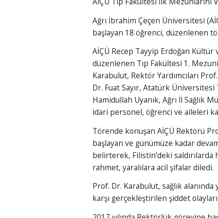
AİÇÜ Tıp Fakültesi İlk Mezunlarını 
Ağrı İbrahim Çeçen Üniversitesi (Aİ
başlayan 18 öğrenci, düzenlenen t
AİÇÜ Recep Tayyip Erdoğan Kültür 
düzenlenen Tıp Fakültesi 1. Mezuni
Karabulut, Rektör Yardımcıları Prof.
Dr. Fuat Sayır, Atatürk Üniversites
Hamidullah Uyanık, Ağrı İl Sağlık M
idari personel, öğrenci ve aileleri kat
Törende konuşan AİÇÜ Rektörü Prof.
başlayan ve günümüze kadar devam ed
belirterek, Filistin’deki saldırılar
rahmet, yaralılara acil şifalar diledi.
Prof. Dr. Karabulut, sağlık alanında 
karşı gerçekleştirilen şiddet olaylar
2017 yılında Rektörlük görevine başl