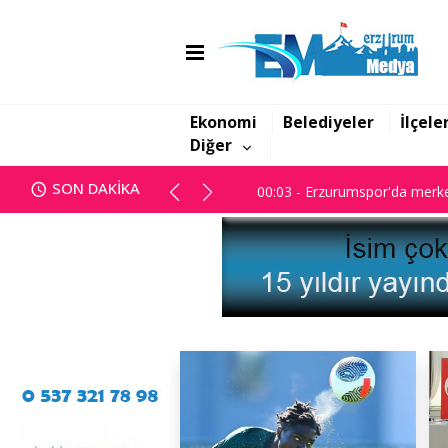
00:03 - Erzurumspor'da merke
Ekonomi
Belediyeler
İlçele
Diğer
00:03 - Erzurumspor'da merke
SON DAKİKA
00:03 - Erzurumspor'da merke