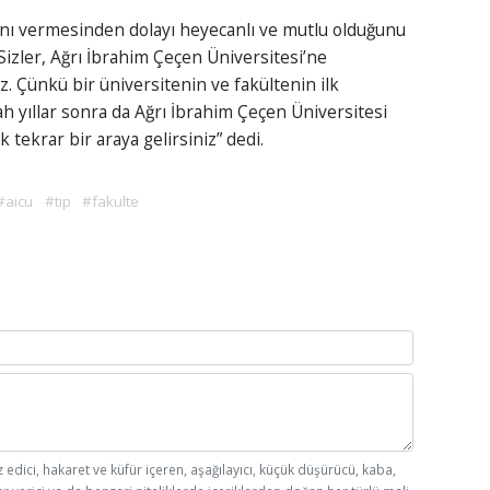
rını vermesinden dolayı heyecanlı ve mutlu olduğunu
Sizler, Ağrı İbrahim Çeçen Üniversitesi’ne
nız. Çünkü bir üniversitenin ve fakültenin ilk
ah yıllar sonra da Ağrı İbrahim Çeçen Üniversitesi
k tekrar bir araya gelirsiniz” dedi.
#aicu
#tıp
#fakulte
z edici, hakaret ve küfür içeren, aşağılayıcı, küçük düşürücü, kaba,