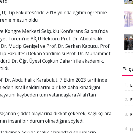
Verdi
ÇÜ) Tıp Fakültesi’nde 2018 yılında eğitim öğretime
örenle mezun oldu.
ve Kongre Merkezi Selçuklu Konferans Salonu’nda
yet Töreni’ne AİÇÜ Rektörü Prof. Dr. Abdulhalik
 Dr. Mucip Genişel ve Prof. Dr. Serkan Kapucu, Prof.
i Tıp Fakültesi Dekan Yardımcısı Prof. Dr. Muhammet
üdürü Dr. Öğr. Üyesi Coşkun Daharlı ile akademik,
ıldı.
Ço
 Dr. Abdulhalik Karabulut, 7 Ekim 2023 tarihinde
1.
E
en İsrail saldırılarını bir kez daha kınadığını
da hayatını kaybeden tüm vatandaşlara Allah’tan
2.
E
A
yaşanan şiddet olaylarına dikkat çekerek, sağlıkçılara
3.
E
ının insani bir durum olmadığını söyledi.
a
4.
H
adığında Ağrı’da sağlık alanındaki sorunların