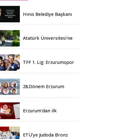
Hınıs Belediye Başkanı
Erdoğan Eren vefat etti
Atatürk Üniversitesi'ne
Yaz Okulu İçin 155
Üniversiteden Öğrenci
Geldi
TFF 1. Lig: Erzurumspor
- 2 Boluspor - 0
28.Dönem Erzurum
Milletvekilleri Belli Oldu
Erzurum'dan ilk
sonuçlar
ETÜ’ye Judoda Bronz