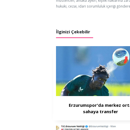
müstehcen, ahlaka aykırı, kişilik haklarına zar
hukuki, cezai, idari sorumluluk içeriği göndere
İlginizi Çekebilir
Erzurumspor'da merkez ort
sahaya transfer