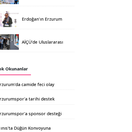
Madalya
Erdoğan'ın Erzurum
mitinginde katılım
rekoru kırıldı
AİÇÜ’de Uluslararası
Davetli Karma Sergi
Açıldı
k Okunanlar
rzurum'da camide feci olay
rzurumspor'a tarihi destek
şkale Çimento'dan geldi
rzurumspor'a sponsor desteği
rtıyor
ınıs'ta Düğün Konvoyuna