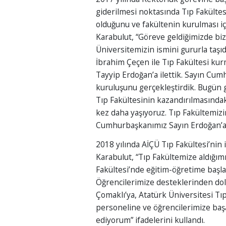
giderilmesi noktasında Tıp Fakültes
olduğunu ve fakültenin kurulması içi
Karabulut, “Göreve geldiğimizde biz 
Üniversitemizin ismini gururla taşıd
İbrahim Çeçen ile Tıp Fakültesi k
Tayyip Erdoğan’a ilettik. Sayın Cum
kuruluşunu gerçekleştirdik. Bugün g
Tıp Fakültesinin kazandırılmasında
kez daha yaşıyoruz. Tıp Fakültemizi
Cumhurbaşkanımız Sayın Erdoğan’a 
2018 yılında AİÇÜ Tıp Fakültesi’nin i
Karabulut, “Tıp Fakültemize aldığımı
Fakültesi’nde eğitim-öğretime başl
Öğrencilerimize desteklerinden dol
Çomaklı’ya, Atatürk Üniversitesi Tı
personeline ve öğrencilerimize baş
ediyorum” ifadelerini kullandı.