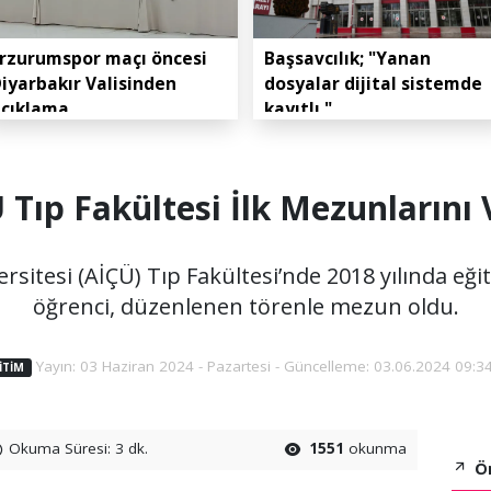
rzurumspor maçı öncesi
Başsavcılık; "Yanan
iyarbakır Valisinden
dosyalar dijital sistemde
açıklama
kayıtlı."
 Tıp Fakültesi İlk Mezunlarını 
rsitesi (AİÇÜ) Tıp Fakültesi’nde 2018 yılında eğ
öğrenci, düzenlenen törenle mezun oldu.
Yayın: 03 Haziran 2024 - Pazartesi - Güncelleme: 03.06.2024 09:3
ITIM
Okuma Süresi: 3 dk.
1551
okunma
Ön