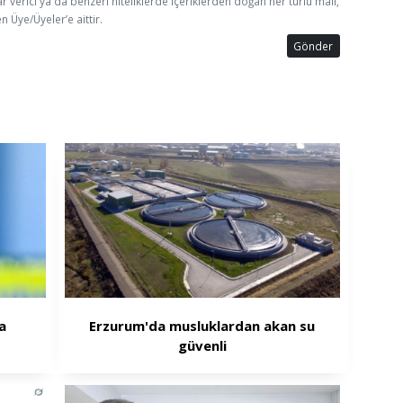
ar verici ya da benzeri niteliklerde içeriklerden doğan her türlü mali,
n Üye/Üyeler’e aittir.
Gönder
a
Erzurum'da musluklardan akan su
güvenli