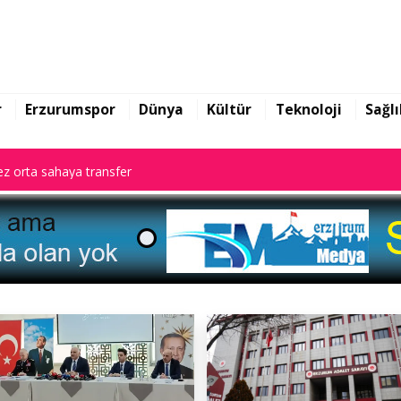
z orta sahaya transfer
r
Erzurumspor
Dünya
Kültür
Teknoloji
Sağlı
z orta sahaya transfer
z orta sahaya transfer