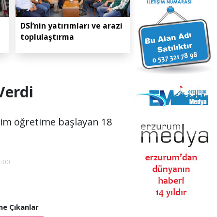
DSİ’nin yatırımları ve arazi
toplulaştırma
Verdi
itim öğretime başlayan 18
4:00
e Çıkanlar