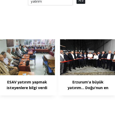
Ara
ESAV yatırım yapmak
Erzurum'a büyük
isteyenlere bilgi verdi
yatırım... Doğu'nun en
büyüğü 1. OSB'de açıldı