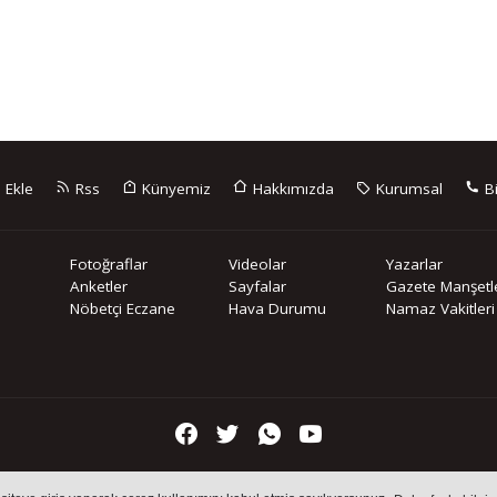
 Ekle
Rss
Künyemiz
Hakkımızda
Kurumsal
Bi
Fotoğraflar
Videolar
Yazarlar
Anketler
Sayfalar
Gazete Manşetle
Nöbetçi Eczane
Hava Durumu
Namaz Vakitleri
içeriklerin tüm hakları saklı tutulmaktadır, izinsiz içerikler kullanılam