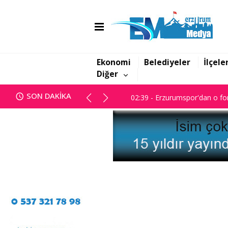
01:47 - Erzurum BB Meclisi ka
02:39 - Erzurumspor'dan o for
Ekonomi
Belediyeler
İlçele
Diğer
01:47 - Erzurum BB Meclisi ka
SON DAKİKA
02:39 - Erzurumspor'dan o for