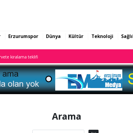
rarları ile gündem oldu
vete kiralama teklifi
r
Erzurumspor
Dünya
Kültür
Teknoloji
Sağlı
rarları ile gündem oldu
vete kiralama teklifi
Arama