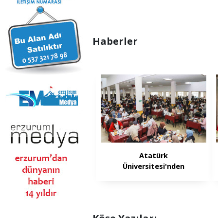
Haberler
Atatürk
Üniversitesi'nden
öğrencilerine ücretsiz
iftar yemeği