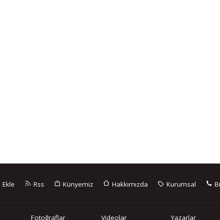
 Ekle
Rss
Künyemiz
Hakkımızda
Kurumsal
Bi
Fotoğraflar
Videolar
Yazarlar