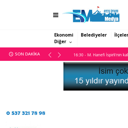
16:06 - Görbil Özcan partisinde
16:30 - M. Hanefi İspirli'nin ka
Ekonomi
Belediyeler
İlçele
Diğer
16:06 - Görbil Özcan partisinde
SON DAKİKA
16:30 - M. Hanefi İspirli'nin ka