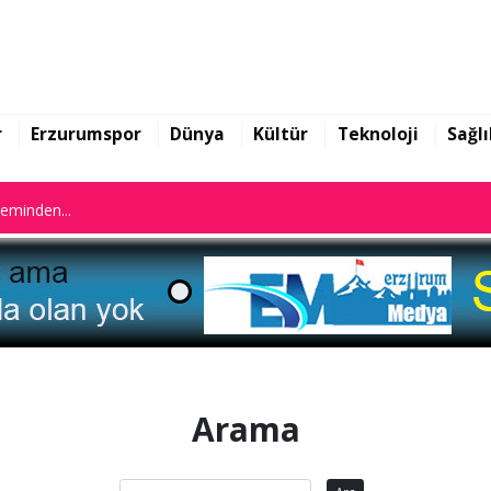
n istifa etti
leminden...
r
Erzurumspor
Dünya
Kültür
Teknoloji
Sağlı
n istifa etti
leminden...
Arama