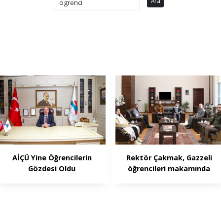
Ara
AİÇÜ Yine Öğrencilerin
Rektör Çakmak, Gazzeli
Gözdesi Oldu
öğrencileri makamında
konuk etti